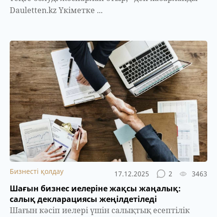
Dauletten.kz Үкіметке ...
Бизнесті қолдау
17.12.2025
2
3463
Шағын бизнес иелеріне жақсы жаңалық:
салық декларациясы жеңілдетіледі
Шағын кәсіп иелері үшін салықтық есептілік