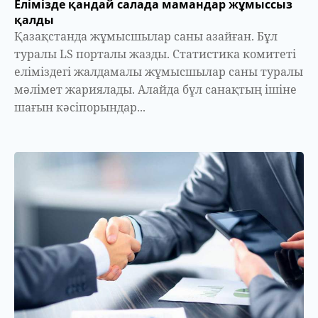
Елімізде қандай салада мамандар жұмыссыз
қалды
Қазақстанда жұмысшылар саны азайған. Бұл
туралы LS порталы жазды. Статистика комитеті
еліміздегі жалдамалы жұмысшылар саны туралы
мәлімет жариялады. Алайда бұл санақтың ішіне
шағын кәсіпорындар...