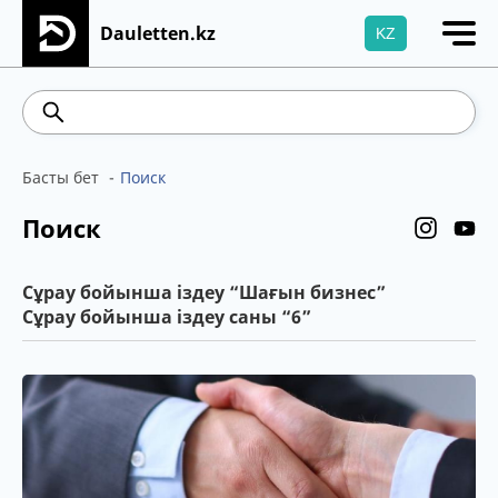
Dauletten.kz
KZ
Сіздің өтінішіңіз сәтті жіберілді, Рақмет!
469.93
541.64
5.71
Brent
Басты бет
Поиск
Поиск
Сұрау бойынша іздеу “Шағын бизнес”
Сұрау бойынша іздеу саны “6”