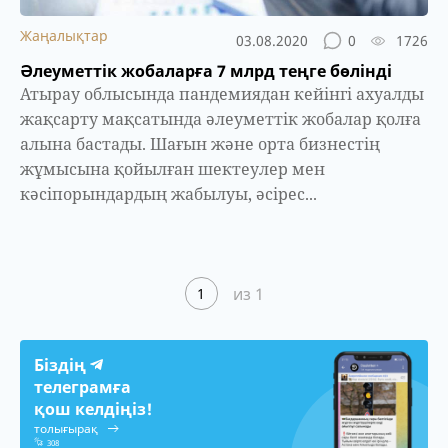
Жаңалықтар
03.08.2020
0
1726
Әлеуметтік жобаларға 7 млрд теңге бөлінді
Атырау облысында пандемиядан кейінгі ахуалды
жақсарту мақсатында әлеуметтік жобалар қолға
алына бастады. Шағын және орта бизнестің
жұмысына қойылған шектеулер мен
кәсіпорындардың жабылуы, әсірес...
из 1
1
Біздің
телеграмға
қош келдіңіз!
толығырақ
308