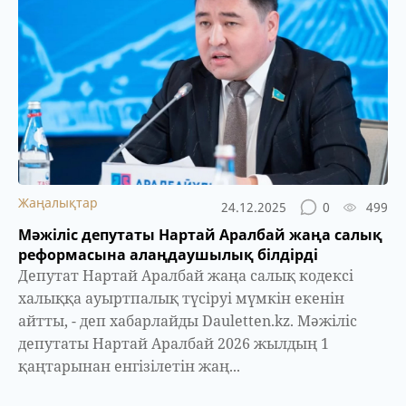
Жаңалықтар
24.12.2025
0
499
Мәжіліс депутаты Нартай Аралбай жаңа салық
реформасына алаңдаушылық білдірді
Депутат Нартай Аралбай жаңа салық кодексі
халыққа ауыртпалық түсіруі мүмкін екенін
айтты, - деп хабарлайды Dauletten.kz. Мәжіліс
депутаты Нартай Аралбай 2026 жылдың 1
қаңтарынан енгізілетін жаң...