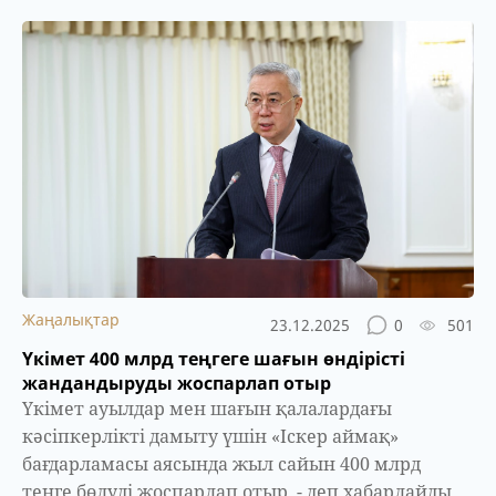
Жаңалықтар
23.12.2025
0
501
Үкімет 400 млрд теңгеге шағын өндірісті
жандандыруды жоспарлап отыр
Үкімет ауылдар мен шағын қалалардағы
кәсіпкерлікті дамыту үшін «Іскер аймақ»
бағдарламасы аясында жыл сайын 400 млрд
теңге бөлуді жоспарлап отыр, - деп хабарлайды