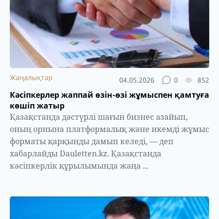
Жаңалықтар
04.05.2026
0
852
Кәсіпкерлер жаппай өзін-өзі жұмыспен қамтуға
көшіп жатыр
Қазақстанда дәстүрлі шағын бизнес азайып,
оның орнына платформалық және икемді жұмыс
форматы қарқынды дамып келеді, — деп
хабарлайды Dauletten.kz. Қазақстанда
кәсіпкерлік құрылымында жаңа ...