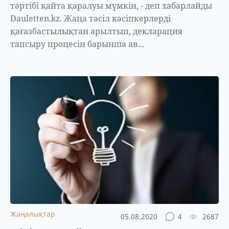
тәртібі қайта қаралуы мүмкін, - деп хабарлайды
Dauletten.kz. Жаңа тәсіл кәсіпкерлерді
қағазбастылықтан арылтып, декларация
тапсыру процесін барынша ав...
Жаңалықтар
05.08.2020
4
2687