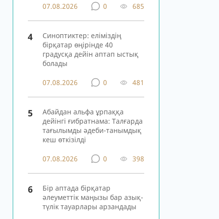
07.08.2026
0
685
4
Синоптиктер: еліміздің
бірқатар өңірінде 40
градусқа дейін аптап ыстық
болады
07.08.2026
0
481
5
Абайдан альфа ұрпаққа
дейінгі ғибратнама: Талғарда
тағылымды әдеби-танымдық
кеш өткізілді
07.08.2026
0
398
6
Бір аптада бірқатар
әлеуметтік маңызы бар азық-
түлік тауарлары арзандады