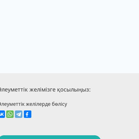
Әлеуметтік желімізге қосылыңыз:
Әлеуметтік желілерде бөлісу