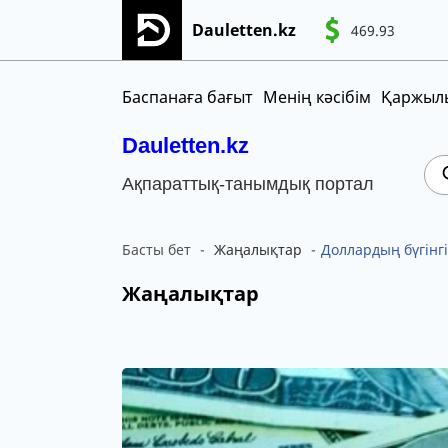
Dauletten.kz
469.93
Сіздің өтінішіңіз сәтті жіберілді, Рақме
CNY
MNT
KGS
Баспанаға бағыт
Менің кәсібім
Қаржылы
Dauletten.kz
Ақпараттық-танымдық портал
Басты бет
Жаңалықтар
Доллардың бүгінг
Жаңалықтар