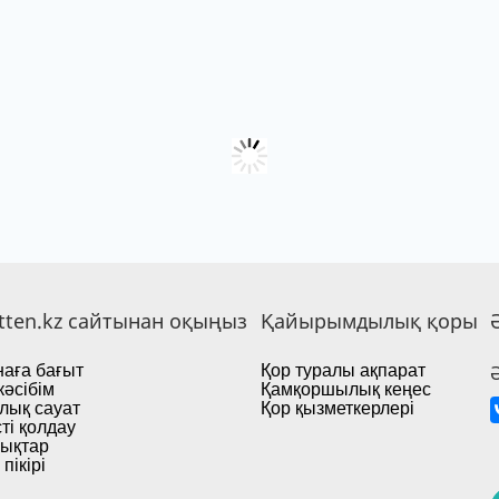
tten.kz сайтынан оқыңыз
Қайырымдылық қоры
аға бағыт
Қор туралы ақпарат
кәсібім
Қамқоршылық кеңес
лық сауат
Қор қызметкерлері
ті қолдау
ықтар
пікірі