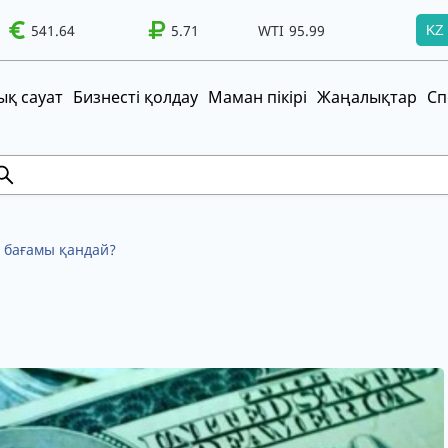
541.64
WTI
95.99
Brent
5.71
100.41
WTI
95.99
Brent
100.41
KZ
т!
UZS
TRY
қ сауат
Бизнесті қолдау
Маман пікірі
Жаңалықтар
Сп
і бағамы қандай?