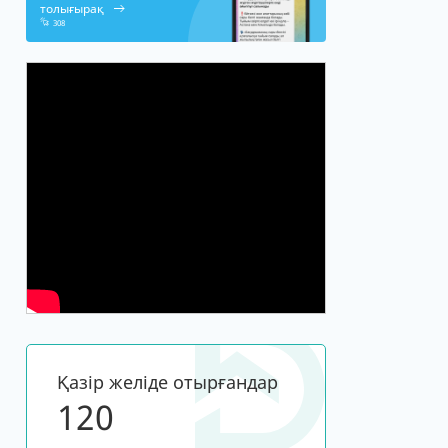
толығырақ
308
Қазір желіде отырғандар
120