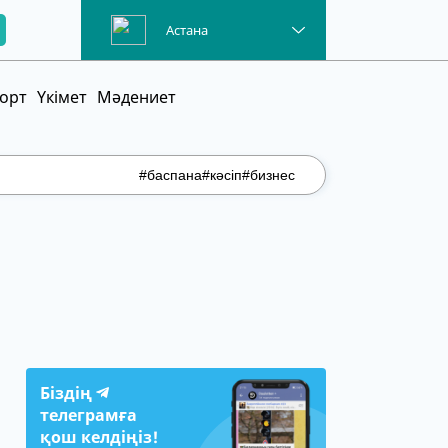
Астана
орт
Үкімет
Мәдениет
#баспана
#кәсіп
#бизнес
Біздің
телеграмға
қош келдіңіз!