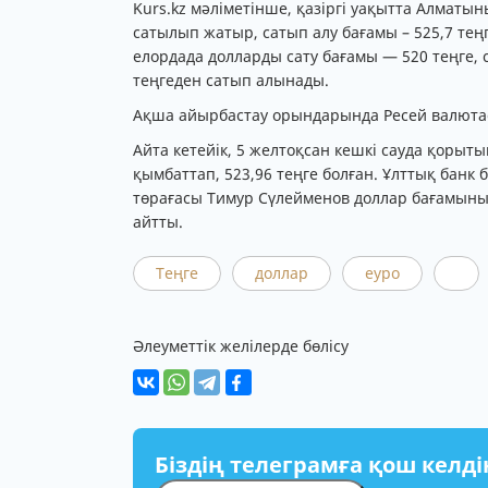
Kurs.kz мәліметінше, қазіргі уақытта Алматы
сатылып жатыр, сатып алу бағамы – 525,7 тең
елордада долларды сату бағамы — 520 теңге, с
теңгеден сатып алынады.
Ақша айырбастау орындарында Ресей валютас
Айта кетейік, 5 желтоқсан кешкі сауда қоры
қымбаттап, 523,96 теңге болған. Ұлттық банк 
төрағасы Тимур Сүлейменов доллар бағамының
айтты.
Теңге
доллар
еуро
Әлеуметтік желілерде бөлісу
Біздің телеграмға қош келді