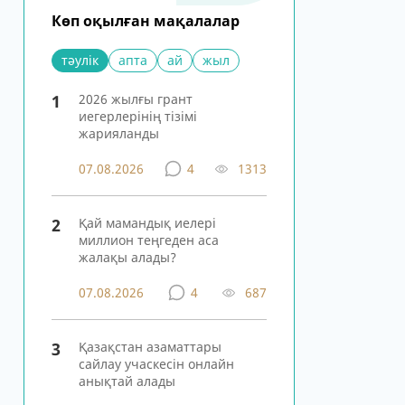
Көп оқылған мақалалар
тәулік
апта
ай
жыл
1
2026 жылғы грант
иегерлерінің тізімі
жарияланды
07.08.2026
4
1313
2
Қай мамандық иелері
миллион теңгеден аса
жалақы алады?
07.08.2026
4
687
3
Қазақстан азаматтары
сайлау учаскесін онлайн
анықтай алады