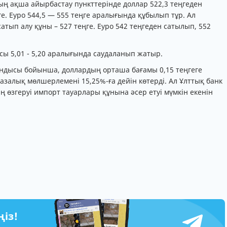
ның ақша айырбастау пункттерінде доллар 522,3 теңгеден
ге. Еуро 544,5 — 555 теңге аралығында құбылып тұр. Ал
атып алу құны – 527 теңге. Еуро 542 теңгеден сатылып, 552
ы 5,01 - 5,20 аралығында саудаланып жатыр.
тындысы бойынша, доллардың орташа бағамы 0,15 теңгеге
базалық мөлшерлемені 15,25%-ға дейін көтерді. Ал Ұлттық банк
 өзгеруі импорт тауарлары құнына әсер етуі мүмкін екенін
ңіз!