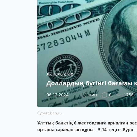
Жаңалықтар
Доллардың бүгінгі бағамы 
06.12.2024
мин
0
1756
Сурет: kleo.ru
Ұлттық банктің 6 желтоқсанға арналған ресм
орташа сараланған құны – 5,14 теңге. Еуро –