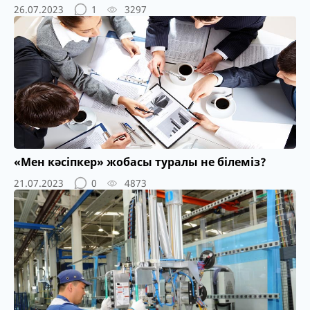
26.07.2023
1
3297
«Мен кәсіпкер» жобасы туралы не білеміз?
21.07.2023
0
4873