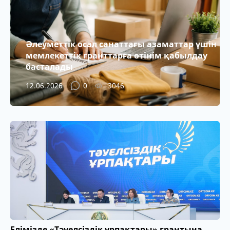
Әлеуметтік осал санаттағы азаматтар үшін
мемлекеттік гранттарға өтінім қабылдау
басталады
12.06.2026
0
3046
Елімізде «Тәуелсіздік ұрпақтары» грантына