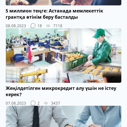
5 миллион теңге: Астанада мемлекеттік
грантқа өтінім беру басталды
08.08.2023
18
7118
Жеңілдетілген микрокредит алу үшін не істеу
керек?
07.08.2023
2
3437