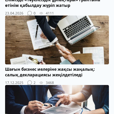
өтінім қабылдау жүріп жатыр
23.04.2026
0
4111
Шағын бизнес иелеріне жақсы жаңалық:
салық декларациясы жеңілдетіледі
17.12.2025
2
3468