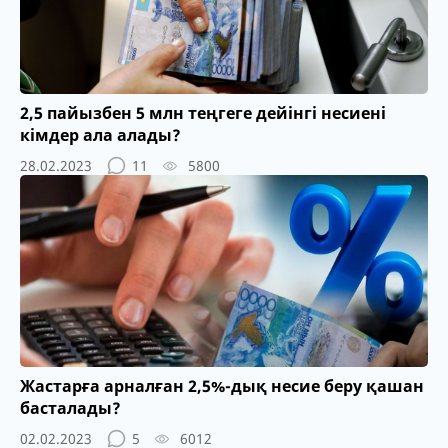
2,5 пайызбен 5 млн теңгеге дейінгі несиені
кімдер ала алады?
28.02.2023
11
5800
Жастарға арналған 2,5%-дық несие беру қашан
басталады?
02.02.2023
5
6012