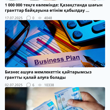
1 000 000 теңге көлемінде: Қазақстанда шағын
гранттар байқауына өтінім қабылдау ...
17.07.2025
0
4048
Бизнес ашуға мемлекеттік қайтарымсыз
грантты қалай алуға болады
02.07.2025
6
10338