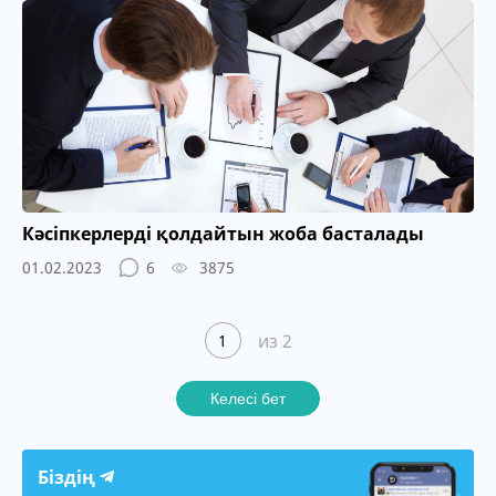
Кәсіпкерлерді қолдайтын жоба басталады
01.02.2023
6
3875
из 2
1
Келесі бет
Біздің