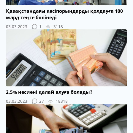
Қазақстандағы кәсіпорындарды қолдауға 100
млрд теңге бөлінеді
03.03.2023
1
3118
2,5% несиені қалай алуға болады?
03.03.2023
27
18318