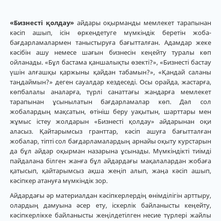
«Бизнесті қолдау»
айдары оқырманды мемлекет тарапынан
кәсіп ашып, ісін өркендетуге мүмкіндік беретін жоба-
бағдарламалармен таныстыруға бағытталған. Адамдар жеке
кәсібін ашу немесе шағын бизнесін кеңейту туралы көп
ойланады. «Бұл бастама қаншалықты өзекті?», «Бизнесті бастау
үшін алғашқы қаржыны қайдан табамын?», «Қандай саланы
таңдаймын?» деген сауалдар кездеседі. Осы орайда, жастарға,
көпбалалы аналарға, түрлі санаттағы жандарға мемлекет
тарапынан ұсынылатын бағдарламалар көп. Дәл сол
жобалардың мақсатын, өтініш беру уақытын, шарттары мен
жұмыс істеу жолдарын «Бизнесті қолдау» айдарынан оқи
аласыз. Қайтарымсыз гранттар, кәсіп ашуға бағытталған
жобалар, тіпті сол бағдарламалардың арнайы оқыту курстарын
да бұл айдар оқырман назарына ұсынады. Мүмкіндікті тиімді
пайдалана білген жанға бұл айдардағы мақалалардан жобаға
қатысып, қайтарымсыз ақша жеңіп алып, жаңа кәсіп ашып,
кәсіпкер атануға мүмкіндік зор.
Айдардағы әр материалдан кәсіпкерлердің өнімділігін арттыру,
олардың дамуына әсер ету, іскерлік байланысты кеңейту,
кәсіпкерлікке байланысты жеңілдетілген несие түрлері жайлы