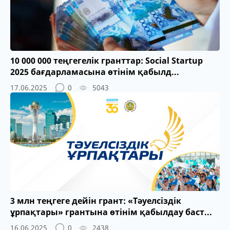
10 000 000 теңгегелік гранттар: Social Startup
2025 бағдарламасына өтінім қабылд...
17.06.2025
0
5043
3 млн теңгеге дейін грант: «Тәуелсіздік
ұрпақтары» грантына өтінім қабылдау баст...
16.06.2025
0
2438