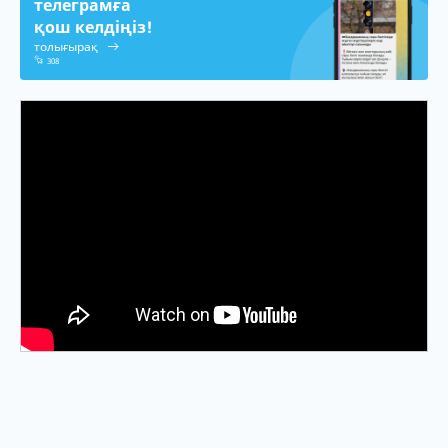
телеграмға
қош келдіңіз!
толығырақ
308