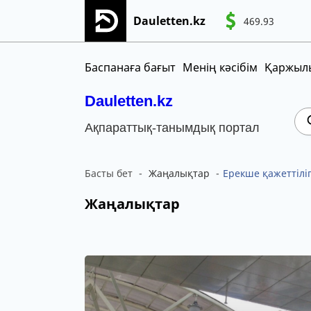
Dauletten.kz
469.93
Сіздің өтінішіңіз сәтті жіберілді, Рақме
CNY
MNT
KGS
Баспанаға бағыт
Менің кәсібім
Қаржылы
Dauletten.kz
Ақпараттық-танымдық портал
Басты бет
Жаңалықтар
Ерекше қажеттілі
Жаңалықтар