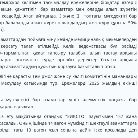
теміржол көлігімен тасымалдау ережелеріне бірқатар өзгеріс
рекше қажеттілігі бар азаматтар мен оларды алып жүретін
 көздейді. Атап айтқанда, I және II топтағы мүгедектігі бар
 бар балаларды алып жүретін жандардың жол жүру құнына 50%
і).
азаматтардан пойызға міну кезінде медициналық мекемелерден
рсету талап етілмейді. Көлік ведомствасы бұл рәсімді
4-тармағынан құжат тапсыру талабын алып тастау арқылы
ақпарат автоматты түрде арнайы деректер базасы арқылы
 бар азаматтардың құқығын қорғауға бағытталып отыр.
гіне қарасты Теміржол және су көлігі комитетінің мамандары
р мақұлдау сатысында тұр. Ережелерді 2025 жылдың екінші
ғы мүгедектігі бар азаматтар үшін әлеуметтік маңызы бар
 қарастырылған.
з ету мақсатында отандық "ЗИКСТО" зауытымен 157 жаңа
асалды. Оның ішінде 14 вагон мүмкіндігі шектеулі азаматтарға
рілді, тағы 10 вагон жыл соңына дейін іске қосылады деп