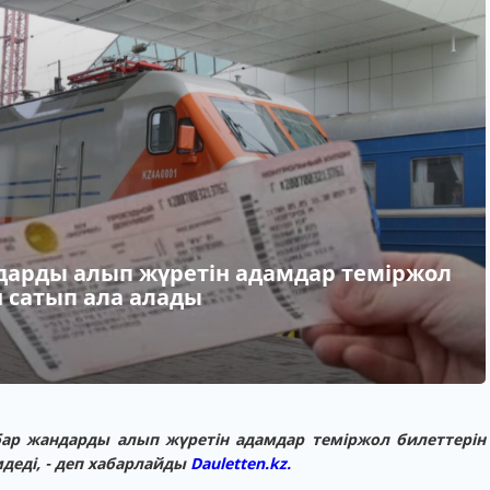
ндарды алып жүретін адамдар теміржол
н сатып ала алады
 бар жандарды алып жүретін адамдар теміржол билеттерін
деді, - деп хабарлайды
Dauletten.kz.