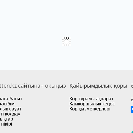
tten.kz сайтынан оқыңыз
Қайырымдылық қоры
аға бағыт
Қор туралы ақпарат
кәсібім
Қамқоршылық кеңес
лық сауат
Қор қызметкерлері
ті қолдау
ықтар
пікірі