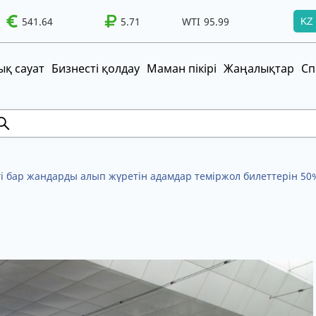
WTI
541.64
95.99
Brent
100.41
5.71
WTI
95.99
Brent
100.41
KZ
т!
UZS
TRY
қ сауат
Бизнесті қолдау
Маман пікірі
Жаңалықтар
Сп
гі бар жандарды алып жүретін адамдар теміржол билеттерін 50