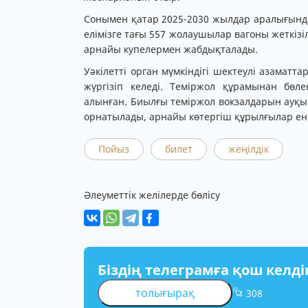
Сонымен қатар 2025-2030 жылдар аралығында
елімізге тағы 557 жолаушылар вагоны жеткізі
арнайы купелермен жабдықталады.
Уәкілетті орган мүмкіндігі шектеулі азамат
жүргізіп келеді. Теміржол құрамынан бө
алынған. Биылғы теміржол вокзалдарын ауқы
орнатылады, арнайы көтергіш құрылғылар енг
Пойыз
билет
жеңілдік
Әлеуметтік желілерде бөлісу
Біздің телеграмға қош келді
толығырақ
308