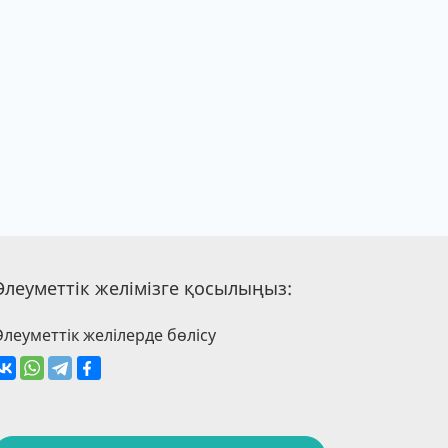
Әлеуметтік желімізге қосылыңыз:
Әлеуметтік желілерде бөлісу