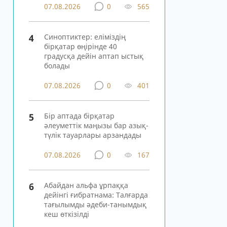
07.08.2026
0
565
4
Синоптиктер: еліміздің
бірқатар өңірінде 40
градусқа дейін аптап ыстық
болады
07.08.2026
0
401
5
Бір аптада бірқатар
әлеуметтік маңызы бар азық-
түлік тауарлары арзандады
07.08.2026
0
167
6
Абайдан альфа ұрпаққа
дейінгі ғибратнама: Талғарда
тағылымды әдеби-танымдық
кеш өткізілді