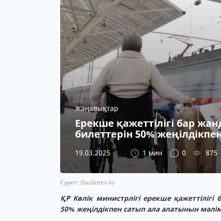
Жаңалықтар
Ерекше қажеттілігі бар жа
билеттерін 50% жеңілдікпе
19.03.2025
1 мин
0
875
Сурет: Dauletten.kz
ҚР Көлік министрлігі ерекше қажеттілігі
50% жеңілдікпен сатып ала алатынын мәлім