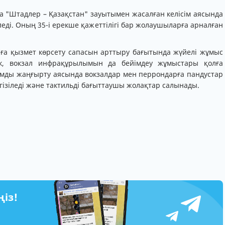
 "Штадлер – Қазақстан" зауытымен жасалған келісім аясында
леді. Оның 35-і ерекше қажеттілігі бар жолаушыларға арналған
тарға қызмет көрсету сапасын арттыру бағытында жүйелі жұмыс
лек, вокзал инфрақұрылымын да бейімдеу жұмыстары қолға
мды жаңғырту аясында вокзалдар мен перрондарға пандустар
ізіледі және тактильді бағыттаушы жолақтар салынады.
ңіз!