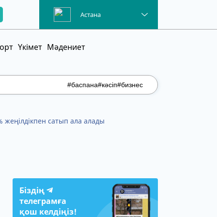
Астана
орт
Үкімет
Мәдениет
#баспана
#кәсіп
#бизнес
% жеңілдікпен сатып ала алады
Біздің
телеграмға
қош келдіңіз!