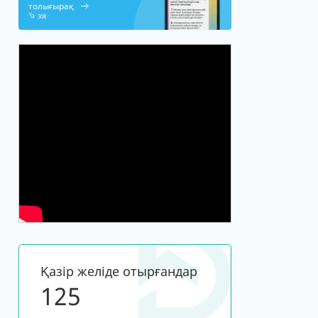
толығырақ
308
Қазір желіде отырғандар
125