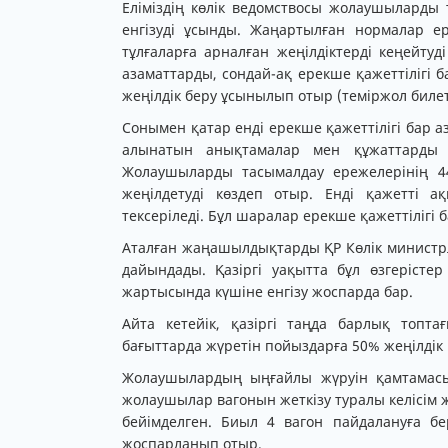
Еліміздің көлік ведомствосы жолаушыларды 
енгізуді ұсынды. Жаңартылған нормалар е
тұлғаларға арналған жеңілдіктерді кеңейтуді
азаматтарды, сондай-ақ ерекше қажеттілігі
жеңілдік беру ұсынылып отыр (теміржол билет
Сонымен қатар енді ерекше қажеттілігі бар 
алынатын анықтамалар мен құжаттарды кө
Жолаушыларды тасымалдау ережелерінің 4
жеңілдетуді көздеп отыр. Енді қажетті 
тексеріледі. Бұл шаралар ерекше қажеттілігі
Аталған жаңашылдықтарды ҚР Көлік министрлі
дайындады. Қазіргі уақытта бұл өзгерісте
жартысында күшіне енгізу жоспарда бар.
Айта кетейік, қазіргі таңда барлық топта
бағыттарда жүретін пойыздарға 50% жеңілдік
Жолаушылардың ыңғайлы жүруін қамтамасы
жолаушылар вагонын жеткізу туралы келісім ж
бейімделген. Биыл 4 вагон пайдалануға бе
жоспарланып отыр.