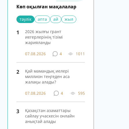
Көп оқылған мақалалар
тәулік
апта
ай
жыл
1
2026 жылғы грант
иегерлерінің тізімі
жарияланды
07.08.2026
4
1011
2
Қай мамандық иелері
миллион теңгеден аса
жалақы алады?
07.08.2026
4
595
3
Қазақстан азаматтары
сайлау учаскесін онлайн
анықтай алады