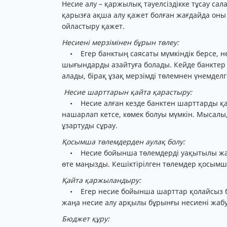
Несие алу – қаржылық тәуелсіздікке тұсау са
қарызға ақша алу қажет болған жағдайда оны
ойластыру қажет.
Несиені мерзімінен бұрын төлеу:
• Егер банктың саясаты мүмкіндік берсе, н
шығындарды азайтуға болады. Кейде банктер 
алады, бірақ ұзақ мерзімді төлемнен үнемде
Несие шарттарын қайта қарастыру:
• Несие алған кезде банктен шарттарды қа
нашарлап кетсе, көмек болуы мүмкін. Мысалы
ұзартуды сұрау.
Қосымша төлемдерден аулақ болу:
• Несие бойынша төлемдерді уақытылы жасау
өте маңызды. Кешіктірілген төлемдер қосымш
Қайта қаржыландыру:
• Егер несие бойынша шарттар қолайсыз бо
жаңа несие алу арқылы бұрынғы несиені жабу 
Бюджет құру: