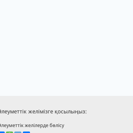
Әлеуметтік желімізге қосылыңыз:
Әлеуметтік желілерде бөлісу