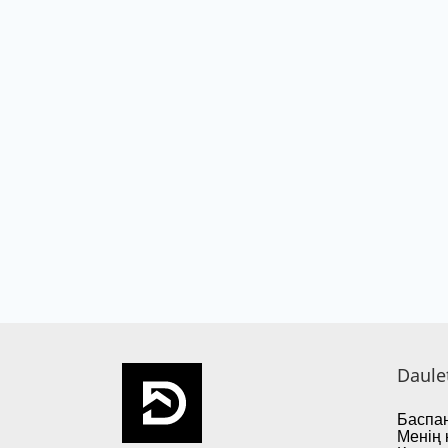
Daule
Баспан
Менің 