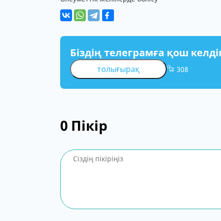
Біздің телеграмға қош келді
толығырақ
308
0
Пікір