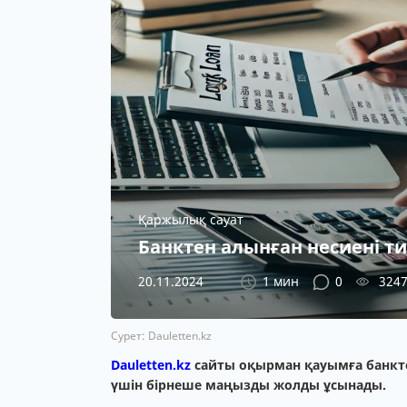
Қаржылық сауат
Банктен алынған несиені ти
20.11.2024
1 мин
0
324
Сурет: Dauletten.kz
Dauletten.kz
сайты оқырман қауымға банктен
үшін бірнеше маңызды жолды ұсынады.