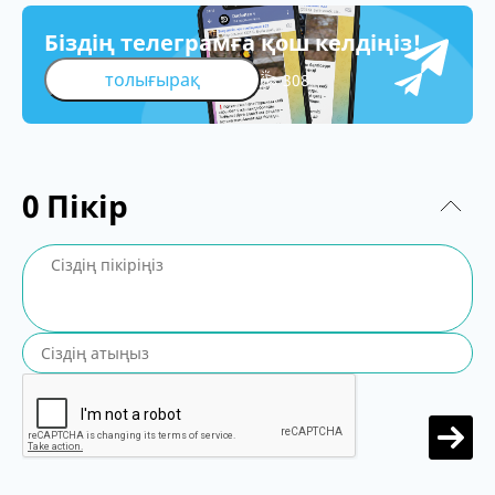
Біздің телеграмға қош келдіңіз!
толығырақ
308
0
Пікір