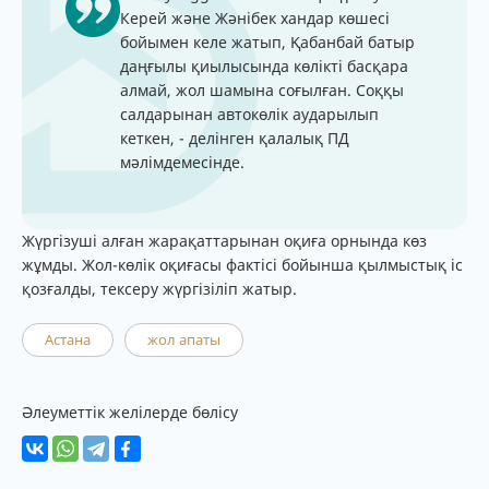
Керей және Жәнібек хандар көшесі
бойымен келе жатып, Қабанбай батыр
даңғылы қиылысында көлікті басқара
алмай, жол шамына соғылған. Соққы
cалдарынан автокөлік аударылып
кеткен, - делінген қалалық ПД
мәлімдемесінде.
Жүргізуші алған жарақаттарынан оқиға орнында көз
жұмды. Жол-көлік оқиғасы фактісі бойынша қылмыстық іс
қозғалды, тексеру жүргізіліп жатыр.
Астана
жол апаты
Әлеуметтік желілерде бөлісу