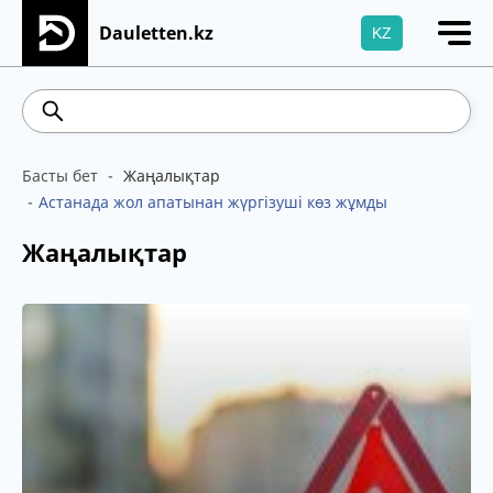
Dauletten.kz
KZ
Сіздің өтінішіңіз сәтті жіберілді, Рақмет!
542.16
5.78
Brent
100.41
WTI
95.99
4
Басты бет
Жаңалықтар
Астанада жол апатынан жүргізуші көз жұмды
Жаңалықтар