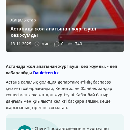
Жаңалықтар
Астанада жол апатынан жүргізуші
көз жұмды
13.11.2025
мин
0
740
Астанада жол апатынан жүргізуші көз жұмд​ы, - деп
хабарлайды
Dauletten.kz.
Астана қалалық gолиция департаментінің баспасөз
қызметі хабарлағандай, Керей және Жәнібек хандар
көшесімен келе жатқан жүргізуші Қабанбай батыр
даңғылымен қиылыста көлікті басқара алмай, көше
жарығының тірегіне соғылған.
- Chery Tiggo автокөлігінің жүргізушісі