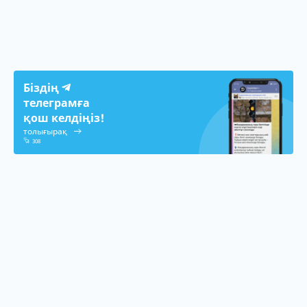
Біздің
телеграмға
қош келдіңіз!
толығырақ
308