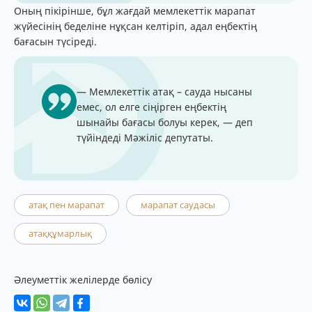
Оның пікірінше, бұл жағдай мемлекеттік марапат
жүйесінің беделіне нұқсан келтіріп, адал еңбектің
бағасын түсіреді.
— Мемлекеттік атақ – сауда нысаны
емес, ол елге сіңірген еңбектің
шынайы бағасы болуы керек, — деп
түйіндеді Мәжіліс депутаты.
атақ пен марапат
марапат саудасы
атаққұмарлық
Әлеуметтік желілерде бөлісу