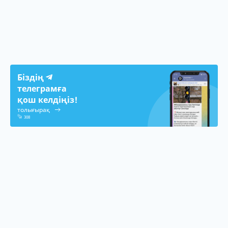
Біздің
телеграмға
қош келдіңіз!
толығырақ
308