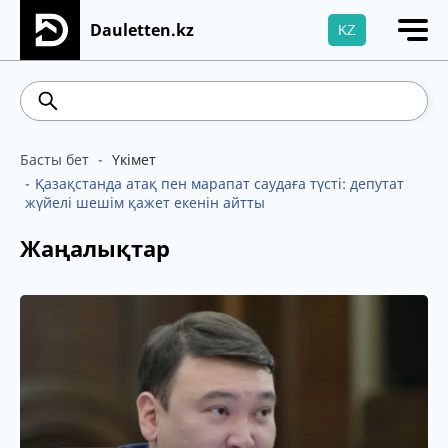
Dauletten.kz
KZ
Сіздің өтінішіңіз сәтті жіберілді, Рақмет!
541.64
5.71
Brent
100.41
WTI
95.99
4
Басты бет
Үкімет
Қазақстанда атақ пен марапат саудаға түсті: депутат
жүйелі шешім қажет екенін айтты
Жаңалықтар