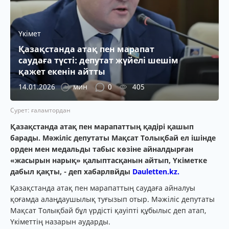
Үкімет
Қазақстанда атақ пен марапат
саудаға түсті: депутат жүйелі шешім
қажет екенін айтты
14.01.2026
мин
0
405
Сурет: ғаламтордан
Қазақстанда атақ пен марапаттың қадірі қашып
барады. Мәжіліс депутаты Мақсат Толықбай ел ішінде
орден мен медальды табыс көзіне айналдырған
«жасырын нарық» қалыптасқанын айтып, Үкіметке
дабыл қақты, - деп хабарлвйды
Dauletten.kz.
Қазақстанда атақ пен марапаттың саудаға айналуы
қоғамда алаңдаушылық туғызып отыр. Мәжіліс депутаты
Мақсат Толықбай бұл үрдісті қауіпті құбылыс деп атап,
Үкіметтің назарын аударды.