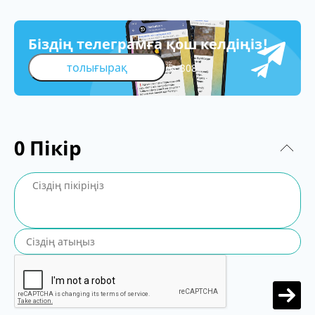
Біздің телеграмға қош келдіңіз!
толығырақ
308
0
Пікір