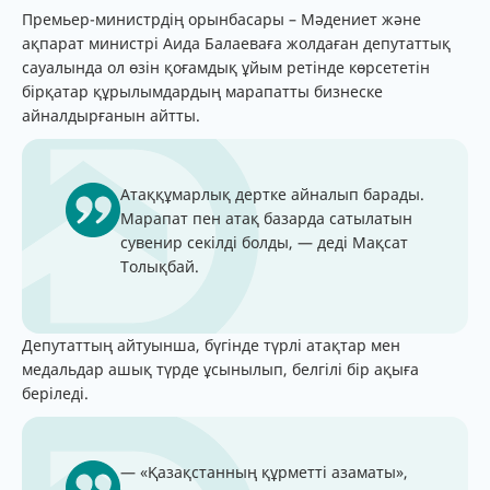
Премьер-министрдің орынбасары – Мәдениет және
ақпарат министрі Аида Балаеваға жолдаған депутаттық
сауалында ол өзін қоғамдық ұйым ретінде көрсететін
бірқатар құрылымдардың марапатты бизнеске
айналдырғанын айтты.
Атаққұмарлық дертке айналып барады.
Марапат пен атақ базарда сатылатын
сувенир секілді болды, — деді Мақсат
Толықбай.
Депутаттың айтуынша, бүгінде түрлі атақтар мен
медальдар ашық түрде ұсынылып, белгілі бір ақыға
беріледі.
— «Қазақстанның құрметті азаматы»,