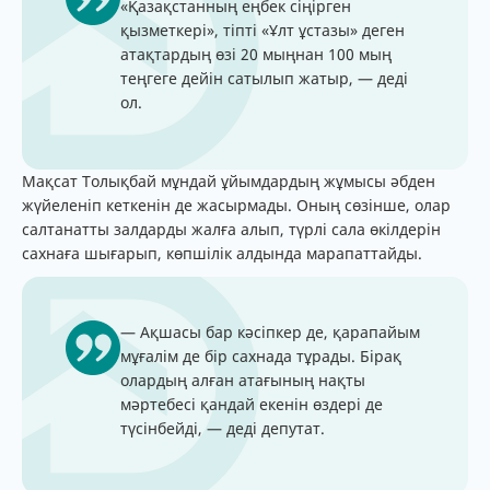
«Қазақстанның еңбек сіңірген
қызметкері», тіпті «Ұлт ұстазы» деген
атақтардың өзі 20 мыңнан 100 мың
теңгеге дейін сатылып жатыр, — деді
ол.
Мақсат Толықбай мұндай ұйымдардың жұмысы әбден
жүйеленіп кеткенін де жасырмады. Оның сөзінше, олар
салтанатты залдарды жалға алып, түрлі сала өкілдерін
сахнаға шығарып, көпшілік алдында марапаттайды.
— Ақшасы бар кәсіпкер де, қарапайым
мұғалім де бір сахнада тұрады. Бірақ
олардың алған атағының нақты
мәртебесі қандай екенін өздері де
түсінбейді, — деді депутат.