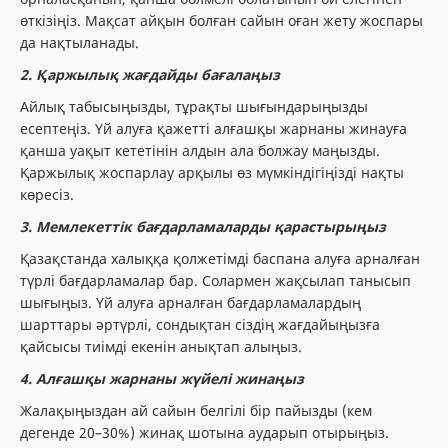
өткізіңіз. Мақсат айқын болған сайын оған жету жоспары
да нақтыланады.
2. Қаржылық жағдайды бағалаңыз
Айлық табысыңызды, тұрақты шығындарыңызды
есептеңіз. Үй алуға қажетті алғашқы жарнаны жинауға
қанша уақыт кететінін алдын ала болжау маңызды.
Қаржылық жоспарлау арқылы өз мүмкіндігіңізді нақты
көресіз.
3. Мемлекеттік бағдарламаларды қарастырыңыз
Қазақстанда халыққа қолжетімді баспана алуға арналған
түрлі бағдарламалар бар. Солармен жақсылап танысып
шығыңыз. Үй алуға арналған бағдарламалардың
шарттары әртүрлі, сондықтан сіздің жағдайыңызға
қайсысы тиімді екенін анықтап алыңыз.
4. Алғашқы жарнаны жүйелі жинаңыз
Жалақыңыздан ай сайын белгілі бір пайызды (кем
дегенде 20–30%) жинақ шотына аударып отырыңыз.