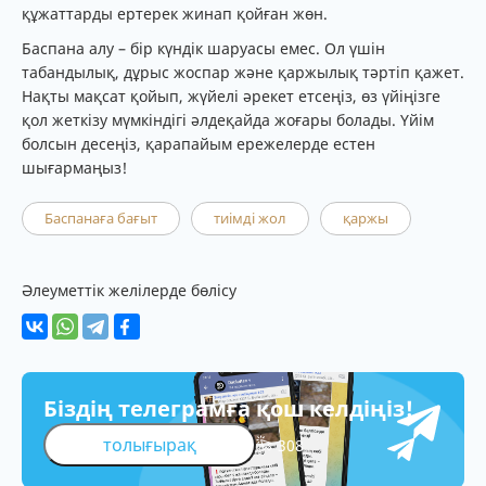
құжаттарды ертерек жинап қойған жөн.
Баспана алу – бір күндік шаруасы емес. Ол үшін
табандылық, дұрыс жоспар және қаржылық тәртіп қажет.
Нақты мақсат қойып, жүйелі әрекет етсеңіз, өз үйіңізге
қол жеткізу мүмкіндігі әлдеқайда жоғары болады. Үйім
болсын десеңіз, қарапайым ережелерде естен
шығармаңыз!
Баспанаға бағыт
тиімді жол
қаржы
Әлеуметтік желілерде бөлісу
Біздің телеграмға қош келдіңіз!
толығырақ
308