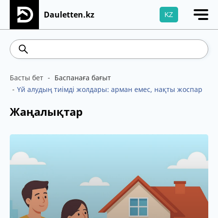
Dauletten.kz
KZ
Сіздің өтінішіңіз сәтті жіберілді, Рақмет!
5.71
Brent
100.41
WTI
95.99
469.93
5
Басты бет
Баспанаға бағыт
Үй алудың тиімді жолдары: арман емес, нақты жоспар
Жаңалықтар