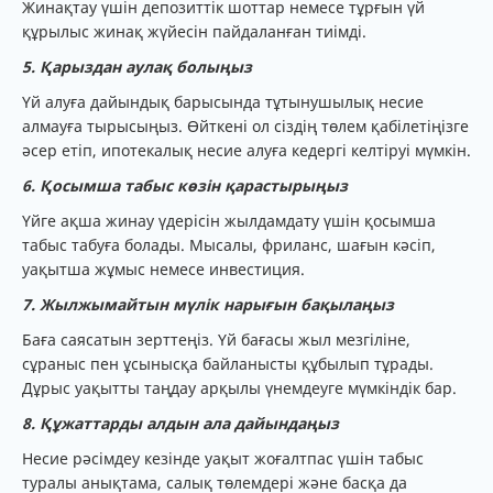
Жинақтау үшін депозиттік шоттар немесе тұрғын үй
құрылыс жинақ жүйесін пайдаланған тиімді.
5. Қарыздан аулақ болыңыз
Үй алуға дайындық барысында тұтынушылық несие
алмауға тырысыңыз. Өйткені ол сіздің төлем қабілетіңізге
әсер етіп, ипотекалық несие алуға кедергі келтіруі мүмкін.
6. Қосымша табыс көзін қарастырыңыз
Үйге ақша жинау үдерісін жылдамдату үшін қосымша
табыс табуға болады. Мысалы, фриланс, шағын кәсіп,
уақытша жұмыс немесе инвестиция.
7. Жылжымайтын мүлік нарығын бақылаңыз
Баға саясатын зерттеңіз. Үй бағасы жыл мезгіліне,
сұраныс пен ұсынысқа байланысты құбылып тұрады.
Дұрыс уақытты таңдау арқылы үнемдеуге мүмкіндік бар.
8. Құжаттарды алдын ала дайындаңыз
Несие рәсімдеу кезінде уақыт жоғалтпас үшін табыс
туралы анықтама, салық төлемдері және басқа да