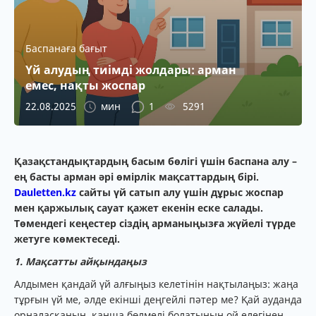
Баспанаға бағыт
Үй алудың тиімді жолдары: арман
емес, нақты жоспар
22.08.2025
мин
1
5291
Қазақстандықтардың басым бөлігі үшін баспана алу –
ең басты арман әрі өмірлік мақсаттардың бірі.
Dauletten.kz
сайты үй сатып алу үшін дұрыс жоспар
мен қаржылық сауат қажет екенін еске салады.
Төмендегі кеңестер сіздің арманыңызға жүйелі түрде
жетуге көмектеседі.
1. Мақсатты айқындаңыз
Алдымен қандай үй алғыңыз келетінін нақтылаңыз: жаңа
тұрғын үй ме, әлде екінші деңгейлі пәтер ме? Қай ауданда
орналасқанын, қанша бөлмелі болатынын ой елегінен