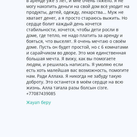
в аренде уже 5 лет, и мне очень тяжело. Я не
могу накопить деньги на свой дом всё уходит на
продукты, детей, одежду, лекарства... Муж не
хватает денег, а я просто стараюсь выжить. Но
сердце болит каждый день хочется
стабильности, хочется, чтобы дети росли в
доме, где тепло, не надо платить за аренду и
бояться, что выселят. Я очень мечтаю о своём
доме. Пусть он будет простой, но с 6 комнатами
и сарайчиком во дворе. Это моя единственная
большая мечта. Я вижу, как вы помогаете
людям, и решилась написать. Я умоляю если
есть хоть малейшая вас возможность, помогите
нам. Ради Аллаха. Я никогда не забуду такую
доброту. Это останется в моём сердце на всю
жизнь. Алла тағала разы болсын сізге.
+77087439085
Жауап беру