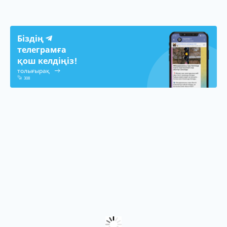
Біздің
телеграмға
қош келдіңіз!
толығырақ
308