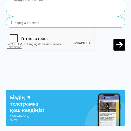
Біздің
телеграмға
қош келдіңіз!
толығырақ
308