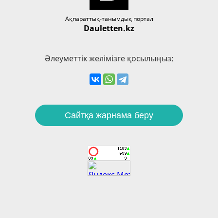
Ақпараттық-танымдық портал
Dauletten.kz
Әлеуметтік желімізге қосылыңыз:
Сайтқа жарнама беру