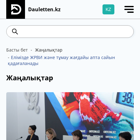
Dauletten.kz
KZ
Сіздің өтінішіңіз сәтті жіберілді, Рақмет!
538.56
5.65
Brent
100.41
WTI
95.99
4
Басты бет
Жаңалықтар
Елімізде ЖРВИ және тұмау жағдайы апта сайын
қадағаланады
Жаңалықтар