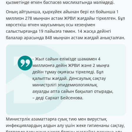
қызметінде өткен баспасөз мәслихатында мәлімдеді.
Оның айтуынша, қыркүйек айынан бері ел бойынша 1
миллион 278 мыңнан астам ЖРВИ жағдайы тіркелген. Бұл
көрсеткіш өткен маусымның осы кезеңімен
салыстырғанда 19 пайызға төмен. 14 жасқа дейінгі
балалар арасында 848 мыңнан астам жағдай анықталған.
- Жыл сайын елімізде шамамен 4
миллионға дейін ЖРВИ және 2 мыңға
дейін тұмау оқиғасы тіркеледі. Бұл
қалыпты жағдай. Денсаулық сақтау
министрлігі эпидемиологиялық
ахуалды апта сайын бақылап отырады,
– деді Сархат Бейсенова.
Министрлік азаматтарға суық тию мен вирустық
инфекциялардың алдын алу үшін жеке гигиенаны сақтау,
бетперде тағу және қажет болған жағдайда вакцина алу