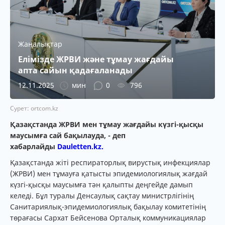
Жаңалықтар
Елімізде ЖРВИ және тұмау жағдайы
апта сайын қадағаланады
12.11.2025
мин
0
796
Сурет: ortcom.kz
Қазақстанда ЖРВИ мен тұмау жағдайы күзгі-қысқы
маусымға сай бақылауда, - деп
хабарлайды
Dauletten.kz.
Қазақстанда жіті респираторлық вирустық инфекциялар
(ЖРВИ) мен тұмауға қатысты эпидемиологиялық жағдай
күзгі-қысқы маусымға тән қалыпты деңгейде дамып
келеді. Бұл туралы Денсаулық сақтау министрлігінің
Санитариялық-эпидемиологиялық бақылау комитетінің
төрағасы Сархат Бейсенова Орталық коммуникациялар