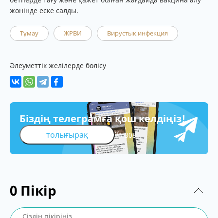
жөнінде еске салды.
Тұмау
ЖРВИ
Вирустық инфекция
Әлеуметтік желілерде бөлісу
Біздің телеграмға қош келдіңіз!
толығырақ
308
0
Пікір