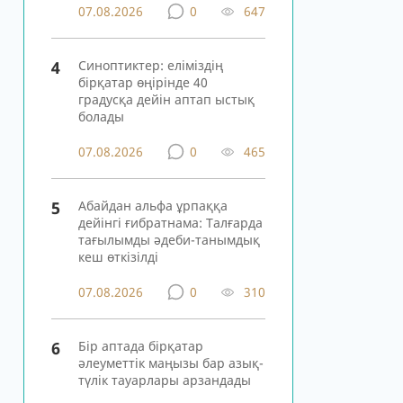
07.08.2026
0
647
4
Синоптиктер: еліміздің
бірқатар өңірінде 40
градусқа дейін аптап ыстық
болады
07.08.2026
0
465
5
Абайдан альфа ұрпаққа
дейінгі ғибратнама: Талғарда
тағылымды әдеби-танымдық
кеш өткізілді
07.08.2026
0
310
6
Бір аптада бірқатар
әлеуметтік маңызы бар азық-
түлік тауарлары арзандады