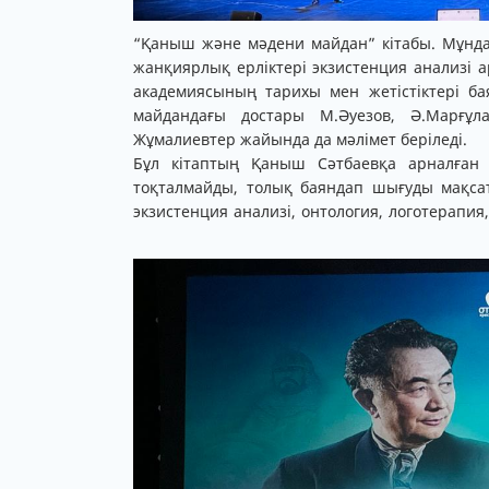
“Қаныш және мәдени майдан” кітабы. Мұнд
жанқиярлық ерліктері экзистенция анализі 
академиясының тарихы мен жетістіктері б
майдандағы достары М.Әуезов, Ә.Марғұл
Жұмалиевтер жайында да мәлімет беріледі.
Бұл кітаптың Қаныш Сәтбаевқа арналған б
тоқталмайды, толық баяндап шығуды мақсат
экзистенция анализі, онтология, логотерапия