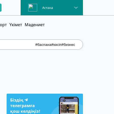
Астана
орт
Үкімет
Мәдениет
#баспана
#кәсіп
#бизнес
Біздің
телеграмға
қош келдіңіз!