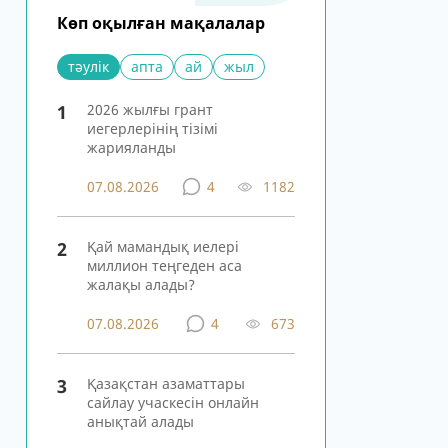
Көп оқылған мақалалар
тәулік
апта
ай
жыл
1
2026 жылғы грант
иегерлерінің тізімі
жарияланды
07.08.2026
4
1182
2
Қай мамандық иелері
миллион теңгеден аса
жалақы алады?
07.08.2026
4
673
3
Қазақстан азаматтары
сайлау учаскесін онлайн
анықтай алады