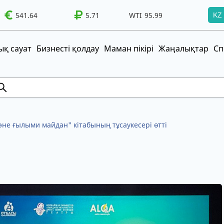
TI
95.99
541.64
Brent
100.41
5.71
WTI
95.99
Brent
100.41
KZ
т!
UZS
TRY
қ сауат
Бизнесті қолдау
Маман пікірі
Жаңалықтар
Сп
не ғылыми майдан" кітабының тұсаукесері өтті