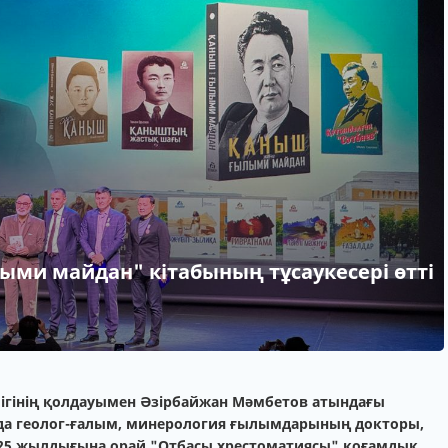
ми майдан" кітабының тұсаукесері өтті
5
ілігінің қолдауымен Әзірбайжан Мәмбетов атындағы
да геолог-ғалым, минерология ғылымдарының докторы,
25 жылдығына орай "Отбасы хрестоматиясы" қоғамдық