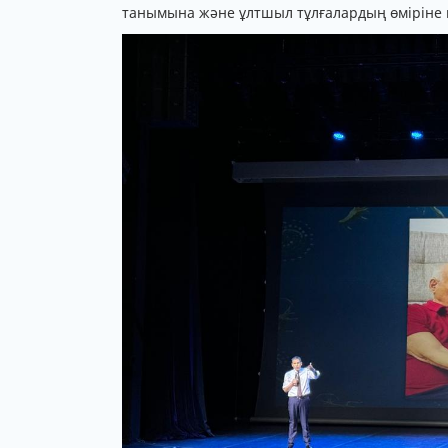
танымына және ұлтшыл тұлғалардың өміріне