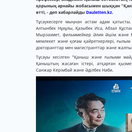
қорының арнайы жобасымен шыққан "Қа
өтті, - деп хабарлайды
Dauletten.kz.
Тұсаукесерге мыңнан астам адам қатысты
Алтынбек Нұхұлы, Қазыбек Иса, Абзал Құспа
Мырзахмет, фильммейкер Әлия Әшім және М
мемлекет және қоғам қайреткерлері, ғылы
докторанттар мен магистранттар және жалпы б
Тұсауы кесілген "Қаныш және ғылыми майд
Қаныштың жасаған істері, атқарған қызме
Санжар Керімбай және Әділбек Нәби.