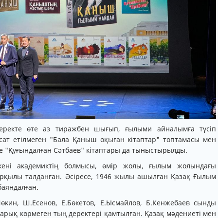
еректе өте аз тиражбен шығып, ғылыми айналымға түсіп
сат етілмеген "Бала Қаныш оқыған кітаптар" топтамасы мен
 "Қуғындалған Сәтбаев" кітаптары да тыныстырылды.
ткені академиктің болмысы, өмір жолы, ғылым жолындағы
арқылы талданған. Әсіресе, 1946 жылы ашылған Қазақ Ғылым
баяндалған.
кин, Ш.Есенов, Е.Бөкетов, Е.Ысмайлов, Б.Кенжебаев сынды
арық көрмеген тың деректері қамтылған. Қазақ мәдениеті мен