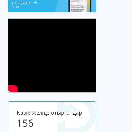
толығырақ
308
Қазір желіде отырғандар
120