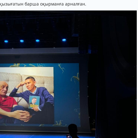
 қызығатын барша оқырманға арналған.