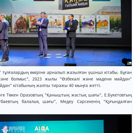
" тұлғалардың өміріне арналып жазылған үшінші кітабы. Бұған
әне болмыс", 2023 жылы "Өзбекәлі және мәдени майдан"
айдан" кітабының жалпы тиражы 40 мыңға жетті.
бірге Төкен Оразовтың "Қаныштың жастық шағы", Е.Букетовтың
баевтың балалық шағы", Медеу Сәрсекенің "Қуғындалған