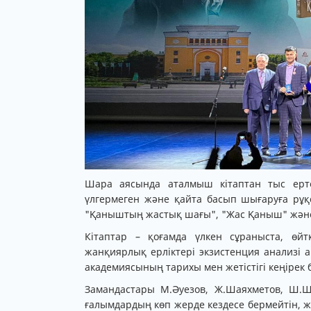
Шара аясында аталмыш кітаптан тыс ерт
үлгермеген және қайта басып шығаруға рұқ
"Қаныштың жастық шағы", "Жас Қаныш" және
Кітаптар – қоғамда үлкен сұраныста, өй
жанқиярлық ерліктері экзистенция анализі 
академиясының тарихы мен жетістігі кеңірек 
Замандастары М.Әуезов, Ж.Шаяхметов, Ш.Шө
ғалымдардың көп жерде кездесе бермейтін, ж