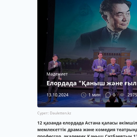
Мәдениет
Елордада "Қаныш және ғылы
13.10.2024
1 мин
0
297
Сурет: Dauletten.kz
12 қазанда елордада Астана қаласы әкімш
мемлекеттік драма және комедия театрын
профессор, академик Қаныш Сәтбаевтың 1