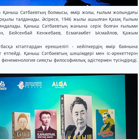
а Қаныш Сәтбаевтың болмысы, өмір жолы, ғылым жолындағы
арқылы талданады. Әсіресе, 1946 жылы ашылған Қазақ Ғылым
аяндалады. Қаныш Сәтбаевтың жанына серік болған ғылыми
ан, Бейсенбай Кенжебаев, Есмағамбет Ысмайлов, Қажым
асқа кітаптардан ерекшелігі - кейіпкердің өмір баянына
 етпейді. Қаныш Сәтбаевтың шешімдері мен іс-әрекеттерін
, фенеменология сияқты философиялық әдістермен түсіндіреді.