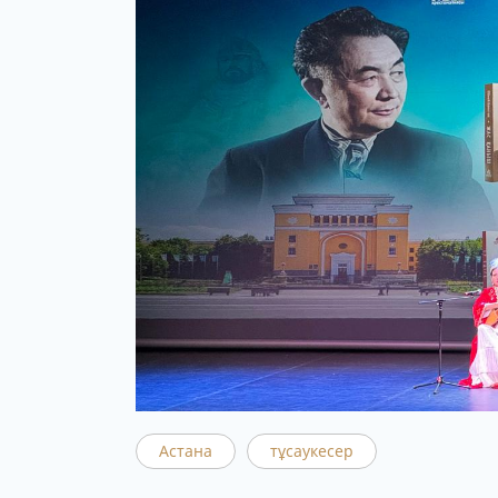
Астана
тұсаукесер