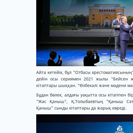
Айта кетейік, бұл "Отбасы хрестоматиясының
дейін осы сериямен 2021 жылы "Бейсен ж
кітаптары шыққан. "Өзбекәлі және мәдени м
Бұдан бөлек, алдағы уақытта осы кітаппен 
"Жас Қаныш", Қ.Толыбаевтың "Қаныш Сәт
Қаныш" сынды кітаптары да жарық көреді.