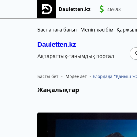
Dauletten.kz
469.93
W
Сіздің өтінішіңіз сәтті жіберілді, Рақме
CNY
MNT
KGS
Баспанаға бағыт
Менің кәсібім
Қаржылы
Dauletten.kz
Ақпараттық-танымдық портал
Басты бет
Мәдениет
Елордада "Қаныш жә
Жаңалықтар