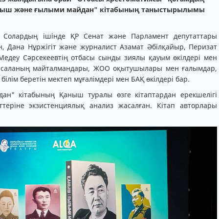
ныш және ғылыми майдан" кітабының таныстырылымы
. Солардың ішінде ҚР Сенат және Парламент депутаттары
н, Дана Нұржігіт және журналист Азамат Әбілқайыр, Перизат
едеу Сәрсекеевтің отбасы сынды зиялы қауым өкілдері мен
м саланың майталмандары, ЖОО оқытушылары мен ғалымдар,
ілім беретін мектеп мұғалімдері мен БАҚ өкілдері бар.
ан" кітабының Қаныш туралы өзге кітаптардан ерекшелігі
ттеріне экзистенциялық анализ жасалған. Кітап авторлары