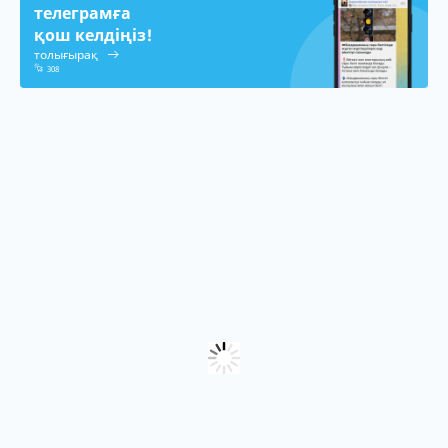
телеграмға
қош келдіңіз!
толығырақ
308