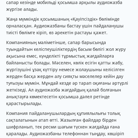
сапар кезінде мобильді қосымша арқылы аудиожазба
жүргізе алады.
Жаңа мүмкіндік қосымшаның «Қауіпсіздік» бөлімінде
орналасқан. Аудиожазбаны бастау үшін пайдаланушы
тиісті бөлімге кіріп, өз әрекетін растауы қажет.
Компанияның мәліметінше, сапар барысында
туындайтын келіспеушіліктердің басым бөлігі жол жүру
ақысына емес, күнделікті тұрмыстық жағдайларға
байланысты болады. Мәселен, көлік есігін қатты жабу,
жүргізушіні ұзақ күттіру немесе жолаушыны келісілген
жерден басқа жерден алу сияқты мәселелер кейін дау
туғызуы мүмкін. Мұндай кезде әр тарап оқиғаны әртүрлі
жеткізеді. Ал аудиожазба жағдайдың қалай болғанын
анықтауға көмектесетін қосымша дәлел ретінде
қарастырылады.
Компания пайдаланушылардың құпиялылығы толық
сақталатынын атап өтті. Жазылған файлдар бірден
шифрланып, тек ресми шағым түскен жағдайда ғана
қаралады. Аудиожазбаны телефоннан тыңдау, көшіріп