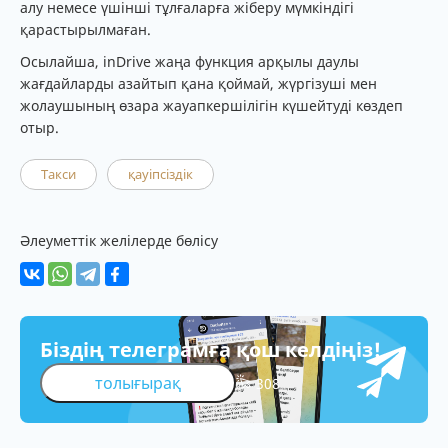
алу немесе үшінші тұлғаларға жіберу мүмкіндігі
қарастырылмаған.
Осылайша, inDrive жаңа функция арқылы даулы
жағдайларды азайтып қана қоймай, жүргізуші мен
жолаушының өзара жауапкершілігін күшейтуді көздеп
отыр.
Такси
қауіпсіздік
Әлеуметтік желілерде бөлісу
Біздің телеграмға қош келдіңіз!
толығырақ
308