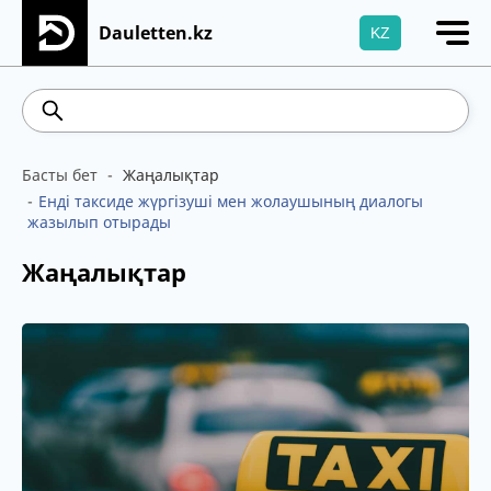
Dauletten.kz
KZ
Сіздің өтінішіңіз сәтті жіберілді, Рақмет!
541.64
5.71
Brent
100.41
WTI
95.99
4
Басты бет
Жаңалықтар
Енді таксиде жүргізуші мен жолаушының диалогы
жазылып отырады
Жаңалықтар