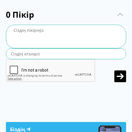
0
Пікір
Біздің