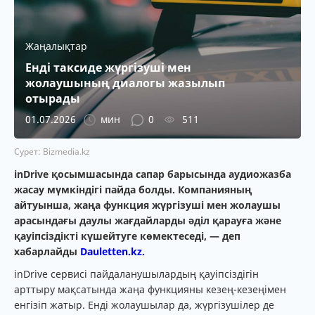
Жаңалықтар
Енді таксиде жүргізуші мен
жолаушының диалогы жазылып
отырады
01.07.2026
мин
0
511
Сурет: Bizmedia.kz
inDrive қосымшасында сапар барысында аудиожазба
жасау мүмкіндігі пайда болды. Компанияның
айтуынша, жаңа функция жүргізуші мен жолаушы
арасындағы даулы жағдайларды әділ қарауға және
қауіпсіздікті күшейтуге көмектеседі, — деп
хабарлайды
Dauletten.kz.
inDrive сервисі пайдаланушылардың қауіпсіздігін
арттыру мақсатында жаңа функцияны кезең-кезеңімен
енгізіп жатыр. Енді жолаушылар да, жүргізушілер де