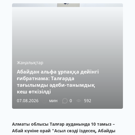
Жаңалықтар
Абайдан альфа ұрпаққа дейінгі
ғибратнама: Талғарда
тағылымды әдеби-танымдық
кеш өткізілді
07.08.2026
мин
0
592
Алматы облысы Талғар ауданында 10 тамыз –
Абай күніне орай "Асыл сөзді іздесең, Абайды