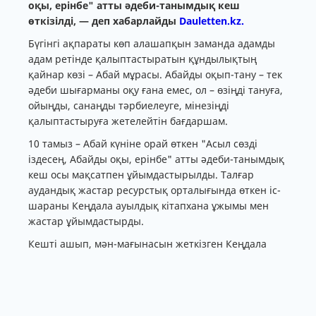
оқы, ерінбе" атты әдеби-танымдық кеш
өткізілді, — деп хабарлайды
Dauletten.kz.
Бүгінгі ақпараты көп алашапқын заманда адамды
адам ретінде қалыптастыратын құндылықтың
қайнар көзі – Абай мұрасы. Абайды оқып-тану – тек
әдеби шығарманы оқу ғана емес, ол – өзіңді тануға,
ойыңды, санаңды тәрбиелеуге, мінезіңді
қалыптастыруға жетелейтін бағдаршам.
10 тамыз – Абай күніне орай өткен "Асыл сөзді
іздесең, Абайды оқы, ерінбе" атты әдеби-танымдық
кеш осы мақсатпен ұйымдастырылды. Талғар
аудандық жастар ресурстық орталығында өткен іс-
шараны Кеңдала ауылдық кітапхана ұжымы мен
жастар ұйымдастырды.
Кешті ашып, мән-мағынасын жеткізген Кеңдала
ауылдық кітапхана меңгерушісі Ризвангүл
Токарзаева жан-жақты жабдықталған кітап
көрмесіне шолу жасап өтті. Артынан
"Құнанбай" фильмінен үзінді көрсетіліп,