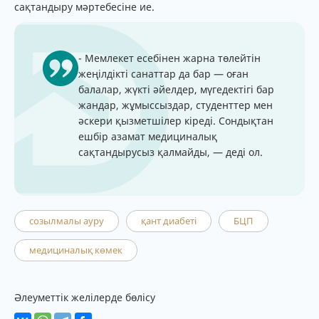
сақтандыру мәртебесіне ие.
- Мемлекет есебінен жарна төлейтін
жеңілдікті санаттар да бар — оған
балалар, жүкті әйелдер, мүгедектігі бар
жандар, жұмыссыздар, студенттер мен
әскери қызметшілер кіреді. Сондықтан
ешбір азамат медициналық
сақтандырусыз қалмайды, — деді ол.
созылмалы ауру
қант диабеті
БЦП
медициналық көмек
Әлеуметтік желілерде бөлісу