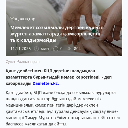
Жаңалықтар
Мемлекет созылмалы дертпен күресіп
жүрген азаматтарды қамқорлықтан
тыс қалдырмайды
11.11.2025
мин
0
804
Сурет: Ғаломтордан
Қант диабеті мен БЦП дертіне шалдыққан
азаматтарға бұрынғыдай көмек көрсетіледі, - деп
хабарлайды
Dauletten.kz.
Қант диабеті, БЦП және басқа да созылмалы ауруларға
шалдыққан азаматтар бұрынғыдай мемлекеттік
медициналық көмек пен тегін дәрі-дәрмекпен
қамтамасыз етіледі. Бұл туралы Денсаулық сақтау вице-
министрі Тимур Мұратов Үкімет отырысынан кейін өткен
баспасөз мәслихатында айтты.