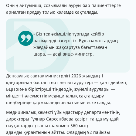
Оның айтуынша, созылмалы ауруы бар пациенттерге
арналған қолдау толық көлемде сақталады.
- Біз тек әкімшілік тұрғыда кейбір
рәсімдерді өзгерттік. Бұл азаматтардың
жағдайын жақсартуға бағытталған
шара, — деді вице-министр.
Денсаулық сақтау министрлігі 2026 жылдың 1
қаңтарынан бастап төрт негізгі ауру түрі — қант диабеті,
БЦП және біріктіруші тіндердің жүйелі аурулары —
міндетті әлеуметтік медициналық сақтандыру
шеңберінде қаржыландырылатынын еске салды.
Медициналық көмекті ұйымдастыру департаментінің
директоры Гүлнар Сәрсенбаева қазіргі таңда мұндай
науқастардың саны шамамен 560 мың
адамды құрайтынын айтты. Олардың 92 пайызы