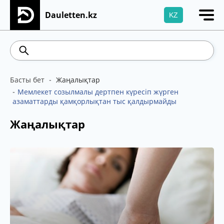
Dauletten.kz
KZ
Сіздің өтінішіңіз сәтті жіберілді, Рақмет!
469.93
541.64
5.71
Brent
Басты бет
Жаңалықтар
Мемлекет созылмалы дертпен күресіп жүрген
азаматтарды қамқорлықтан тыс қалдырмайды
Жаңалықтар