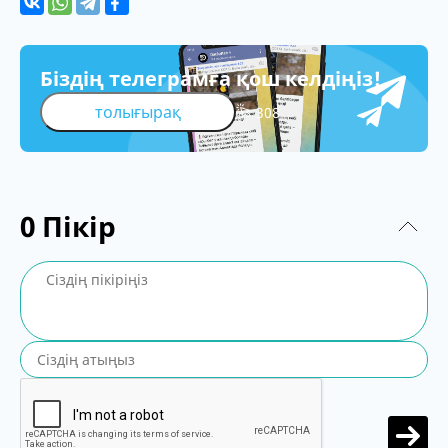
Біздің телеграмға қош келдіңіз!
толығырақ
308
0
Пікір