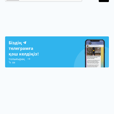
Біздің
телеграмға
қош келдіңіз!
толығырақ
308