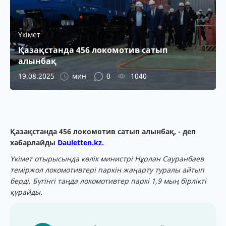
Үкімет
Қазақстанда 456 локомотив сатып
алынбақ
19.08.2025
мин
0
1040
Қазақстанда 456 локомотив сатып алынбақ, - деп
хабарлайды
Dauletten.kz.
Үкімет отырысында көлік министрі Нұрлан Сауранбаев
теміржол локомотивтері паркін жаңарту туралы айтып
берді, Бүгінгі таңда локомотивтер паркі 1,9 мың бірлікті
құрайды.