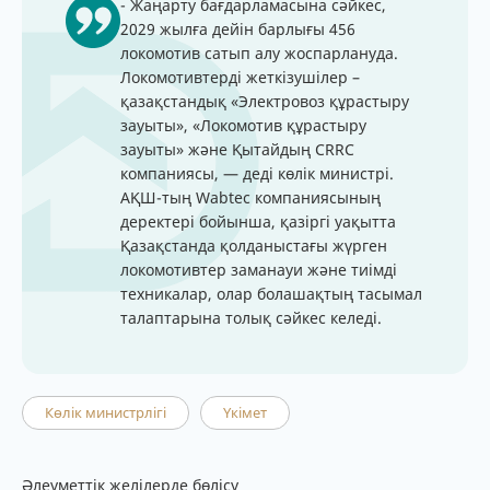
- Жаңарту бағдарламасына сәйкес,
2029 жылға дейін барлығы 456
локомотив сатып алу жоспарлануда.
Локомотивтерді жеткізушілер –
қазақстандық «Электровоз құрастыру
зауыты», «Локомотив құрастыру
зауыты» және Қытайдың CRRC
компаниясы, — деді көлік министрі.
АҚШ-тың Wabtec компаниясының
деректері бойынша, қазіргі уақытта
Қазақстанда қолданыстағы жүрген
локомотивтер заманауи және тиімді
техникалар, олар болашақтың тасымал
талаптарына толық сәйкес келеді.
Көлік министрлігі
Үкімет
Әлеуметтік желілерде бөлісу