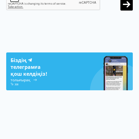
Біздің
телеграмға
қош келдіңіз!
толығырақ
308