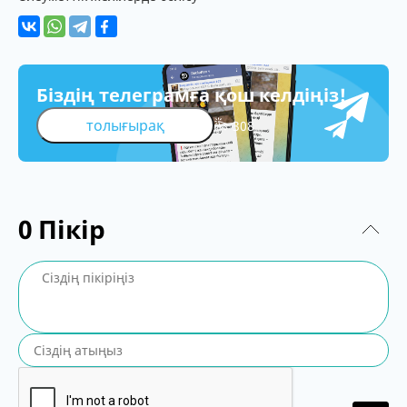
Біздің телеграмға қош келдіңіз!
толығырақ
308
0
Пікір