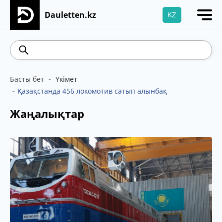
Dauletten.kz
KZ
Сіздің өтінішіңіз сәтті жіберілді, Рақмет!
541.64
5.71
Brent
100.41
WTI
95.99
4
Басты бет
Үкімет
Қазақстанда 456 локомотив сатып алынбақ
Жаңалықтар