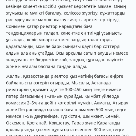
кезінде клиентке кәсіби қызмет көрсететін маман. Оның
жұмысына мүлікті бағалау, келіссөз жүргізу, құжаттарды
рәсімдеу және мәміле жасау сияқты әрекеттер кіреді.
Сонымен қатар риелтор нарықтағы баға
тенденцияларын талдап, клиентке ең тиімді ұсынысты
ұсынады, келісімшарттар мен заңдық талаптарды
қадағалайды, мәміле барысындағы қаупі бар сәттерді
алдын ала анықтайды. Осы арқылы сатып алушы немесе
жалдаушы өз бюджетіне сай, заңдық тұрғыдан қауіпсіз
және ыңғайлы баспана таңдай алады.
Жалпы, Қазақстанда риелтор қызметінің бағасы өңірге
байланысты өзгеріп отырады. Мысалы, Астанада
риелторлық қызмет әдетте 300–450 мың теңге немесе
пәтер бағасының 1–3%-ын құрайды. Қымбат үйлерде
комиссия 2–5%-ға дейін көтерілуі мүмкін. Алматы, Атырау
және Петропавлда орташа баға шамамен 500 мың теңге
немесе 1–5% деңгейінде. Түркістан, Шымкент, Семей,
Өскемен, Қостанай, Көкшетау, Тараз және Қарағанды
қалаларында қызмет құны орта есеппен 300 мың теңге