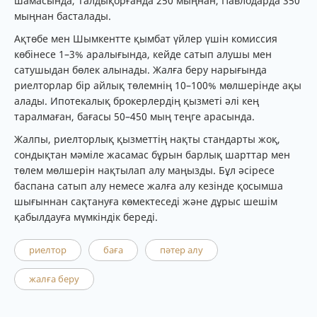
шамасында, Талдықорғанда 250 мыңнан, Павлодарда 350
мыңнан басталады.
Ақтөбе мен Шымкентте қымбат үйлер үшін комиссия
көбінесе 1–3% аралығында, кейде сатып алушы мен
сатушыдан бөлек алынады. Жалға беру нарығында
риелторлар бір айлық төлемнің 10–100% мөлшерінде ақы
алады. Ипотекалық брокерлердің қызметі әлі кең
таралмаған, бағасы 50–450 мың теңге арасында.
Жалпы, риелторлық қызметтің нақты стандарты жоқ,
сондықтан мәміле жасамас бұрын барлық шарттар мен
төлем мөлшерін нақтылап алу маңызды. Бұл әсіресе
баспана сатып алу немесе жалға алу кезінде қосымша
шығыннан сақтануға көмектеседі және дұрыс шешім
қабылдауға мүмкіндік береді.
риелтор
баға
пәтер алу
жалға беру