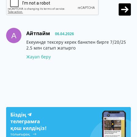
Айтпайм
А
06.04.2026
Екеуинде тексеру керек банкпен бирге 7/20/25
2.5 млн сатып жатырго
Жауап беру
Біздің
телеграмға
қош келдіңіз!
толығырақ