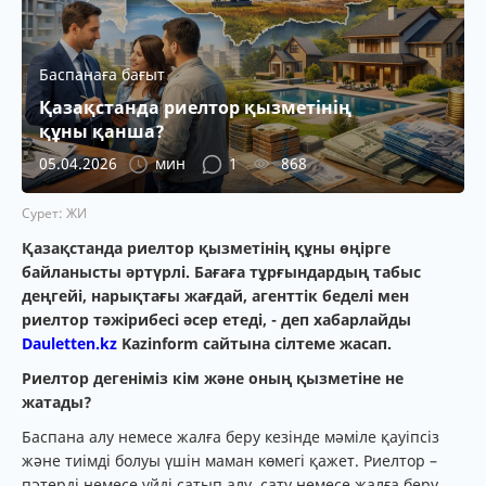
Баспанаға бағыт
Қазақстанда риелтор қызметінің
құны қанша?
05.04.2026
мин
1
868
Сурет: ЖИ
Қазақстанда риелтор қызметінің құны өңірге
байланысты әртүрлі. Бағаға тұрғындардың табыс
деңгейі, нарықтағы жағдай, агенттік беделі мен
риелтор тәжірибесі әсер етеді, - деп хабарлайды
Dauletten.kz
Kazinform сайтына сілтеме жасап.
Риелтор дегеніміз кім және оның қызметіне не
жатады?
Баспана алу немесе жалға беру кезінде мәміле қауіпсіз
және тиімді болуы үшін маман көмегі қажет. Риелтор –
пәтерді немесе үйді сатып алу, сату немесе жалға беру