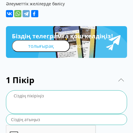
Әлеуметтік желілерде бөлісу
Біздің телеграмға қош келдіңіз!
толығырақ
308
1
Пікір