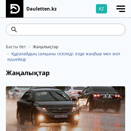
Dauletten.kz
KZ
Сіздің өтінішіңіз сәтті жіберілді, Рақмет!
541.64
5.71
Brent
100.41
WTI
95.99
4
Басты бет
Жаңалықтар
Құралайдың салқыны сезіледі: елде жаңбыр мен жел
күшейеді
Жаңалықтар