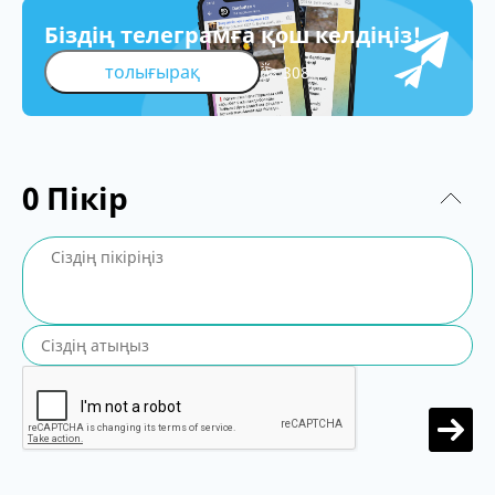
Біздің телеграмға қош келдіңіз!
толығырақ
308
0
Пікір