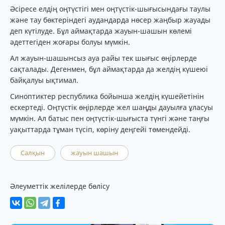
Әсіресе елдің оңтүстігі мен оңтүстік-шығысындағы таулы
және тау бөктеріндегі аудандарда нөсер жаңбыр жауады
деп күтілуде. Бұл аймақтарда жауын-шашын көлемі
әдеттегіден жоғары болуы мүмкін.
Ал жауын-шашынсыз ауа райы тек шығыс өңірлерде
сақталады. Дегенмен, бұл аймақтарда да желдің күшеюі
байқалуы ықтимал.
Синоптиктер республика бойынша желдің күшейетінін
ескертеді. Оңтүстік өңірлерде жел шаңды дауылға ұласуы
мүмкін. Ал батыс пен оңтүстік-шығыста түнгі және таңғы
уақыттарда тұман түсіп, көріну деңгейі төмендейді.
Салқын
жауын шашын
Әлеуметтік желілерде бөлісу