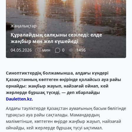
Жаңалықтар
Құралайдың салқыны сезіледі: елде
жаңбыр мен жел күшейеді
04.05.2026
мин
0
1496
Синоптиктердің болжамынша, алдағы күндері
Қазақстанның көптеген өңірінде қолайсыз ауа райы
орнайды: жаңбыр жауып, найзағай ойнап, кей
жерлерде бұршақ түседі, — деп хбарлайды
Dauletten.kz.
Алдағы тәуліктерде Қазақстан аумағының басым бөлігінде
тұрақсыз ауа райы сақталады. Мамандардың
мәліметінше, көптеген өңірде жаңбыр жауып, найзағай
ойнайды, кей жерлерде бұршақ түсуі ықтимал.