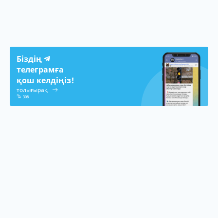
Біздің
телеграмға
қош келдіңіз!
толығырақ
308