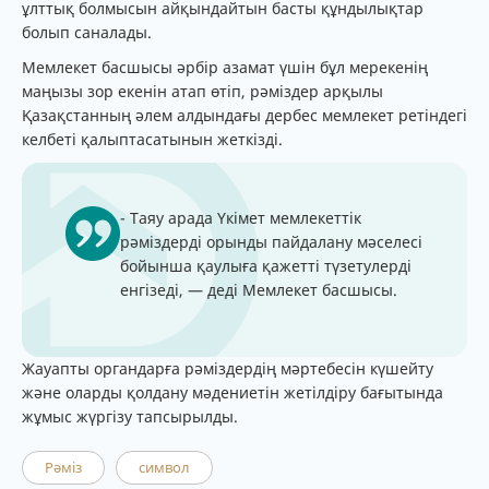
ұлттық болмысын айқындайтын басты құндылықтар
болып саналады.
Мемлекет басшысы әрбір азамат үшін бұл мерекенің
маңызы зор екенін атап өтіп, рәміздер арқылы
Қазақстанның әлем алдындағы дербес мемлекет ретіндегі
келбеті қалыптасатынын жеткізді.
- Таяу арада Үкімет мемлекеттік
рәміздерді орынды пайдалану мәселесі
бойынша қаулыға қажетті түзетулерді
енгізеді, — деді Мемлекет басшысы.
Жауапты органдарға рәміздердің мәртебесін күшейту
және оларды қолдану мәдениетін жетілдіру бағытында
жұмыс жүргізу тапсырылды.
Рәміз
символ