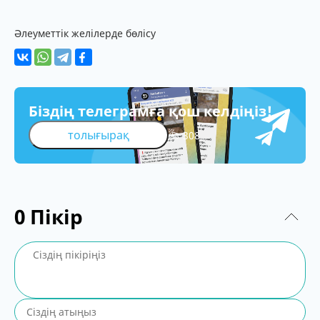
Әлеуметтік желілерде бөлісу
Біздің телеграмға қош келдіңіз!
толығырақ
308
0
Пікір