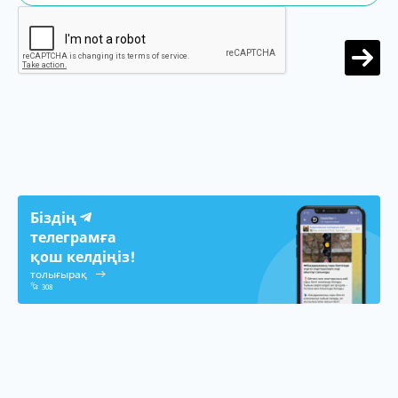
Біздің
телеграмға
қош келдіңіз!
толығырақ
308