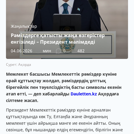
Жаңалықтар
Рәміздерге қатысты жаңа өзгерістер
енгізіледі – Президент мәлімдеді
04.06.2026
мин
0
482
Сурет: Ақорда
Мемлекет басшысы Мемлекеттік рәміздер күніне
орай құттықтау жолдап, рәміздердің ұлттық
бірегейлік пен тәуелсіздіктің басты символы екенін
атап өтті, — деп хабарлайды
Dauletten.kz
Ақордаға
сілтеме жасап.
Президент Мемлекеттік рәміздер күніне арналған
құттықтауында көк Ту, Елтаңба және Әнұранның
мемлекет үшін айрықша мәнге ие екенін айтты. Оның
сөзінше, бұл нышандар елдің егемендігін, бірлігін және