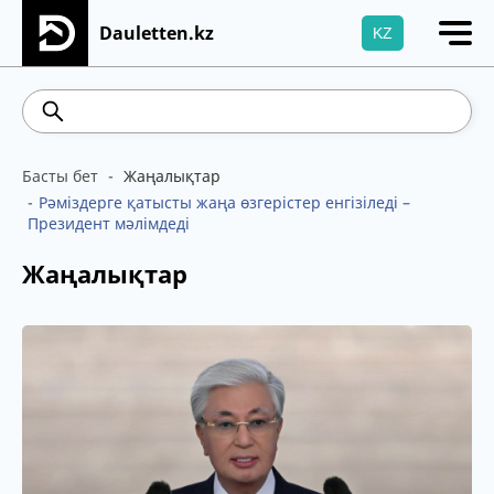
Dauletten.kz
KZ
Сіздің өтінішіңіз сәтті жіберілді, Рақмет!
541.64
5.71
Brent
100.41
WTI
95.99
4
Басты бет
Жаңалықтар
Рәміздерге қатысты жаңа өзгерістер енгізіледі –
Президент мәлімдеді
Жаңалықтар