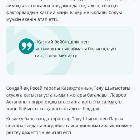
аймақтағы геосаяси жағдайға да тоқталып, сыртқы
факторлардың Каспий маңы елдеріне ықпалы болуы
мүмкін екенін атап өтті.
- Каспий бейбітшілік пен
ынтымақтастық аймағы болып қалуы
тиіс, – деді министр
Сондай-ақ Ресей тарапы Қазақстанның Таяу Шығыстағы
ахуалға қатысты ұстанымын жоғары бағалады. Лавров
Астананың өңірлік қақтығыстарға қатысты салмақты
және байыпты көзқарасына алғыс білдірді.
Кездесу барысында тараптар Таяу Шығыс пен Парсы
шығанағындағы жағдайды саяси-дипломатиялық жолмен
реттеу қажеттігін де атап өтті.