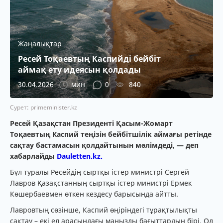
Жаңалықтар
Ресей Тоқаевтың Каспийді бейбіт
аймақ ету идеясын қолдады
30.04.2026
мин
0
840
Сурет: primeminister.kz
Ресей Қазақстан Президенті Қасым-Жомарт
Тоқаевтың Каспий теңізін бейбітшілік аймағы ретінде
сақтау бастамасын қолдайтынын мәлімдеді, — деп
хабарлайды
Dauletten.kz.
Бұл туралы Ресейдің сыртқы істер министрі Сергей
Лавров Қазақстанның сыртқы істер министрі Ермек
Көшербаевмен өткен кездесу барысында айтты.
Лавровтың сөзінше, Каспий өңіріндегі тұрақтылықты
сақтау – екі ел арасындағы маңызды бағыттардың бірі. Ол