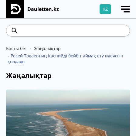
Dauletten.kz
KZ
Сіздің өтінішіңіз сәтті жіберілді, Рақмет!
541.64
5.71
Brent
100.41
WTI
95.99
4
Басты бет
Жаңалықтар
Ресей Тоқаевтың Каспийді бейбіт аймақ ету идеясын
қолдады
Жаңалықтар