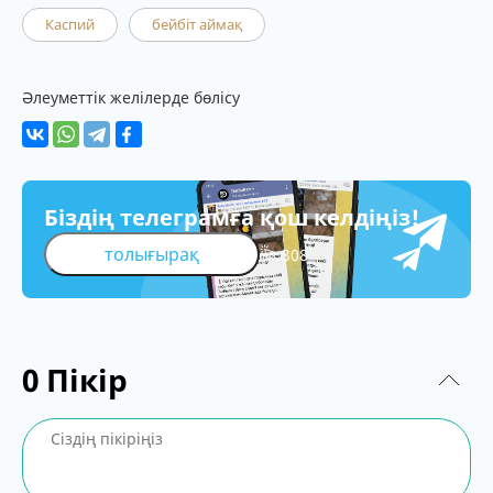
Каспий
бейбіт аймақ
Әлеуметтік желілерде бөлісу
Біздің телеграмға қош келдіңіз!
толығырақ
308
0
Пікір