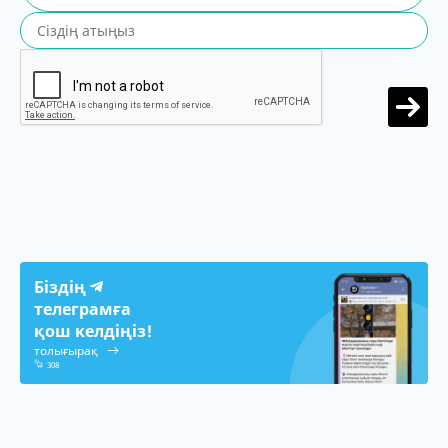
Біздің
телеграмға
қош келдіңіз!
толығырақ
308