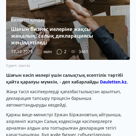
Бизнесті қолдау
Шағын бизнес иелеріне жақсы
жаңалық: салық декларациясы
жеңілдетіледі
17.12.2025
мин
2
3461
Сурет: stan.kz
Шағын кәсіп иелері үшін салықтық есептілік тәртібі
қайта қаралуы мүмкін, - деп хабарлайды
Dauletten.kz.
Жаңа тәсіл кәсіпкерлерді қағазбастылықтан арылтып,
декларация тапсыру процесін барынша
автоматтандыруды көздейді.
Қаржы вице-министрі Ержан Біржановтың айтуынша,
әзірленіп жатқан Салық кодексінде кәсіпкерлерге
арналған алдын ала толтырылған декларация тетігі
қарастырылған. Бұл жүйе бизнес субъектілерінің