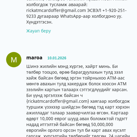
холбогдож тусламж аваарай:
rickatmcardoffer@gmail.com ЭСВЭЛ +1-920-251-
9233 дугаараар WhatsApp-аар холбогдоно уу.
Хүндэтгэсэн.
Жауап беру
maroa
M
10.01.2026
Шинэ жилийн мэнд хүргэе, хайрт минь. Би
төлбөр тооцоо, өрөө барагдуулахын тулд зээл
хайж байсан бөгөөд эргэн тойрныхоо АТМ-аас
мөнгө авахын тулд хакердаж болох хоосон АТМ
зээлийн картын талаарх сэтгэгдлүүдийг харсан.
Би үүнд эргэлзэж байсан ч
{rickatmcardoffer@gmail.com} хаягаар холбогдож
туршиж үзэхээр шийдсэн бөгөөд тэд карт хэрхэн
ажилладаг талаар зааварчилгаа өгсөн. Картаар
өдөрт 10,000 еврог шууд авах боломжтой гэдэгт
надад итгэлтэй байсан бөгөөд 50,000,000
еврогийн орлого орсон тул би карт авах хүсэлт
гаргаж, хүргэлтийн төлбөрийг төлсөн. 24 цагийн