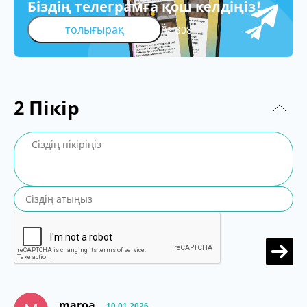
Біздің телеграмға қош келдіңіз!
толығырақ
308
2
Пікір
maroa
10.01.2026