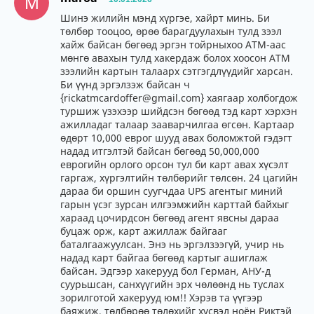
M
Шинэ жилийн мэнд хүргэе, хайрт минь. Би
төлбөр тооцоо, өрөө барагдуулахын тулд зээл
хайж байсан бөгөөд эргэн тойрныхоо АТМ-аас
мөнгө авахын тулд хакердаж болох хоосон АТМ
зээлийн картын талаарх сэтгэгдлүүдийг харсан.
Би үүнд эргэлзэж байсан ч
{rickatmcardoffer@gmail.com} хаягаар холбогдож
туршиж үзэхээр шийдсэн бөгөөд тэд карт хэрхэн
ажилладаг талаар зааварчилгаа өгсөн. Картаар
өдөрт 10,000 еврог шууд авах боломжтой гэдэгт
надад итгэлтэй байсан бөгөөд 50,000,000
еврогийн орлого орсон тул би карт авах хүсэлт
гаргаж, хүргэлтийн төлбөрийг төлсөн. 24 цагийн
дараа би оршин суугчдаа UPS агентыг миний
гарын үсэг зурсан илгээмжийн карттай байхыг
хараад цочирдсон бөгөөд агент явсны дараа
буцаж орж, карт ажиллаж байгааг
баталгаажуулсан. Энэ нь эргэлзээгүй, учир нь
надад карт байгаа бөгөөд картыг ашиглаж
байсан. Эдгээр хакерууд бол Герман, АНУ-д
суурьшсан, санхүүгийн эрх чөлөөнд нь туслах
зорилготой хакерууд юм!! Хэрэв та үүгээр
баяжиж, төлбөрөө төлөхийг хүсвэл ноён Риктэй