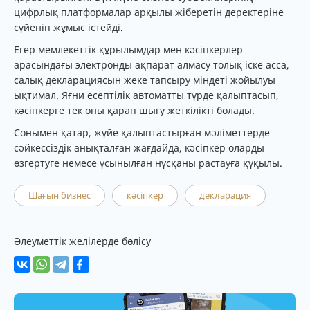
цифрлық платформалар арқылы жіберетін деректеріне
сүйеніп жұмыс істейді.
Егер мемлекеттік құрылымдар мен кәсіпкерлер
арасындағы электронды ақпарат алмасу толық іске асса,
салық декларациясын жеке тапсыру міндеті жойылуы
ықтимал. Яғни есептілік автоматты түрде қалыптасып,
кәсіпкерге тек оны қарап шығу жеткілікті болады.
Сонымен қатар, жүйе қалыптастырған мәліметтерде
сәйкессіздік анықталған жағдайда, кәсіпкер оларды
өзгертуге немесе ұсынылған нұсқаны растауға құқылы.
Шағын бизнес
кәсіпкер
декларация
Әлеуметтік желілерде бөлісу