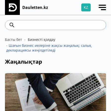
Dauletten.kz
KZ
Сіздің өтінішіңіз сәтті жіберілді, Рақмет!
539.52
5.73
Brent
100.41
WTI
95.99
4
Басты бет
Бизнесті қолдау
Шағын бизнес иелеріне жақсы жаңалық: салық
декларациясы жеңілдетіледі
Жаңалықтар