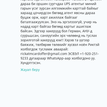
дараа би оршин суугчдаа UPS агентыг миний
гарын үсэг зурсан илгээмжийн карттай байхыг
хараад цочирдсон бөгөөд агент явсны дараа
буцаж орж, карт ажиллаж байгааг
баталгаажуулсан. Энэ нь эргэлзээгүй, учир нь
надад карт байгаа бөгөөд картыг ашиглаж
байсан. Эдгээр хакерууд бол Герман, АНУ-д
суурьшсан, санхүүгийн эрх чөлөөнд нь туслах
зорилготой хакерууд юм!! Хэрэв та үүгээр
баяжиж, төлбөрөө төлөхийг хүсвэл ноён Риктэй
холбогдож тусламж аваарай:
rickatmcardoffer@gmail.com ЭСВЭЛ +1-920-251-
9233 дугаараар WhatsApp-аар холбогдоно уу.
Хүндэтгэсэн.
Жауап беру