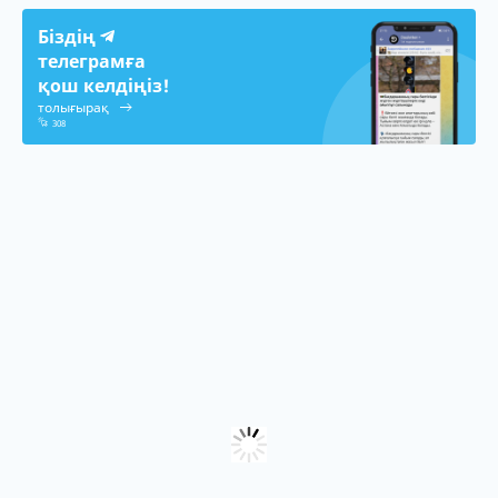
Біздің
телеграмға
қош келдіңіз!
толығырақ
308