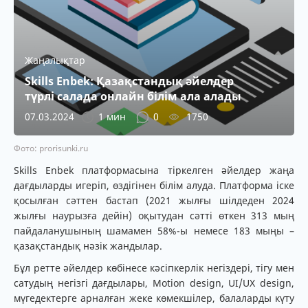
Жаңалықтар
Skills Enbek: Қазақстандық әйелдер
түрлі салада онлайн білім ала алады
07.03.2024
1 мин
0
1750
Фото: prorisunki.ru
Skills Enbek платформасына тіркелген әйелдер жаңа
дағдыларды игеріп, өздігінен білім алуда. Платформа іске
қосылған сәттен бастап (2021 жылғы шілдеден 2024
жылғы наурызға дейін) оқытудан сәтті өткен 313 мың
пайдаланушының шамамен 58%-ы немесе 183 мыңы –
қазақстандық нәзік жандылар.
Бұл ретте әйелдер көбінесе кәсіпкерлік негіздері, тігу мен
сатудың негізгі дағдылары, Motion design, UI/UX design,
мүгедектерге арналған жеке көмекшілер, балаларды күту