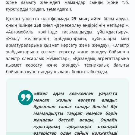
және дамыту жөніндегі мамандар сынды және т.б.
курстарды таңдап, тәмамдаған.
Қазіргі уақытта платформада
29 мың әйел
білім алуда,
оның ішінде
258
әйел «Дәнекерлеу өндірісінің негіздері»,
«Автомобиль көлігінде тасымалдауды ұйымдастыру»,
«Жылу желілерінің жабдықтарына, құбырлары мен
арматураларына қызмет көрсету және жөндеу», «Электр
жабдықтарына қызмет көрсету және жөндеу бойынша
электр слесарлық жұмыстар», «Қазандық агрегаттарына
қызмет көрсету және жөндеу» техникалық бағыты
бойынша курс тыңдаушылары болып табылады.
«Әйел адам кез-келген уақытта
мансап жолын өзгерте алады:
бұрыннан таныс салада белгілі бір
мамандықты таңдап немесе бәрін
жаңадан бастай алады. Онлайн
курстардың арқасында осындай
өзгерістер одан сайын қолжетімді