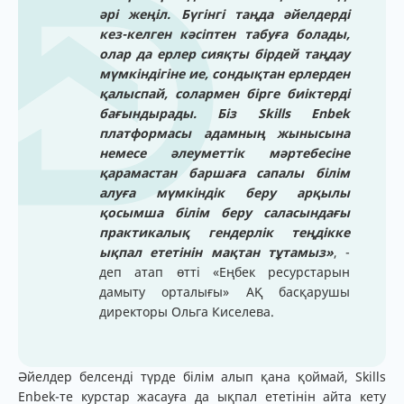
әрі жеңіл. Бүгінгі таңда әйелдерді
кез-келген кәсіптен табуға болады,
олар да ерлер сияқты бірдей таңдау
мүмкіндігіне ие, сондықтан ерлерден
қалыспай, солармен бірге биіктерді
бағындырады. Біз Skills Enbek
платформасы адамның жынысына
немесе әлеуметтік мәртебесіне
қарамастан баршаға сапалы білім
алуға мүмкіндік беру арқылы
қосымша білім беру саласындағы
практикалық гендерлік теңдікке
ықпал ететінін мақтан тұтамыз»
, -
деп атап өтті «Еңбек ресурстарын
дамыту орталығы» АҚ басқарушы
директоры Ольга Киселева.
Әйелдер белсенді түрде білім алып қана қоймай, Skills
Enbek-те курстар жасауға да ықпал ететінін айта кету