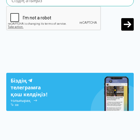
Біздің
телеграмға
қош келдіңіз!
толығырақ
308