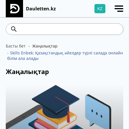
Dauletten.kz
KZ
Сіздің өтінішіңіз сәтті жіберілді, Рақмет!
541.64
5.71
Brent
100.41
WTI
95.99
4
Басты бет
Жаңалықтар
Skills Enbek: Қазақстандық әйелдер түрлі салада онлайн
білім ала алады
Жаңалықтар