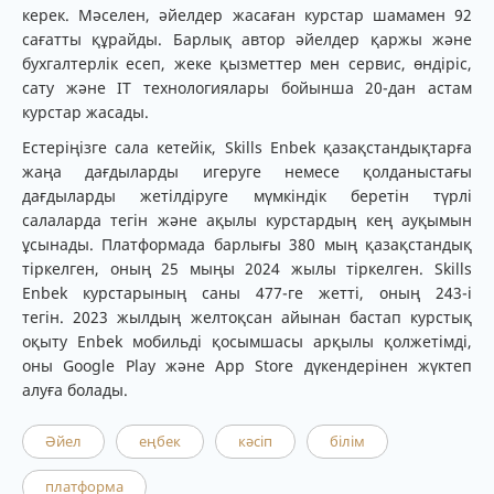
керек. Мәселен, әйелдер жасаған курстар шамамен 92
сағатты құрайды. Барлық автор әйелдер қаржы және
бухгалтерлік есеп, жеке қызметтер мен сервис, өндіріс,
сату және IT технологиялары бойынша 20-дан астам
курстар жасады.
Естеріңізге сала кетейік, Skills Enbek қазақстандықтарға
жаңа дағдыларды игеруге немесе қолданыстағы
дағдыларды жетілдіруге мүмкіндік беретін түрлі
салаларда тегін және ақылы курстардың кең ауқымын
ұсынады. Платформада барлығы 380 мың қазақстандық
тіркелген, оның 25 мыңы 2024 жылы тіркелген. Skills
Enbek курстарының саны 477-ге жетті, оның 243-і
тегін. 2023 жылдың желтоқсан айынан бастап курстық
оқыту Enbek мобильді қосымшасы арқылы қолжетімді,
оны Google Play және App Store дүкендерінен жүктеп
алуға болады.
Әйел
еңбек
кәсіп
білім
платформа