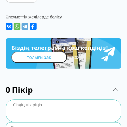
Әлеуметтік желілерде бөлісу
Біздің телеграмға қош келдіңіз!
толығырақ
308
0
Пікір