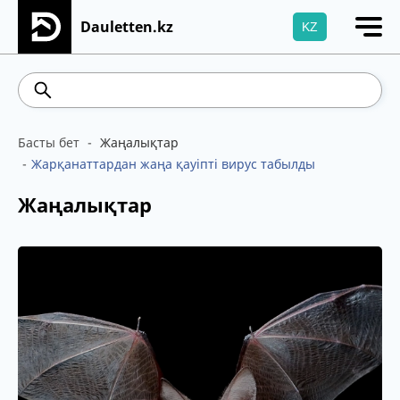
Dauletten.kz
KZ
Сіздің өтінішіңіз сәтті жіберілді, Рақмет!
469.93
541.64
5.71
Brent
100.41
WT
Басты бет
Жаңалықтар
Жарқанаттардан жаңа қауіпті вирус табылды
Жаңалықтар