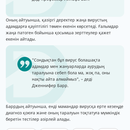
Оның айтуынша, қазіргі деректер жаңа вирустың
адамдарға қауіптілігі төмен екенін көрсетеді. Ғалымдар
жаңа патоген бойынша қосымша зерттеулер қажет
екенін айтады.
"Сондықтан бұл вирус болашақта
адамдар мен жануарларда аурудың
таралуына себеп бола ма, жоқ па, оны
нақты айта алмаймыз", – деді
Дженнифер Барр.
Баррдың айтуынша, енді мамандар вирусқа ерте кезеңде
диагноз қоюға және оның таралуын тоқтатуға мүмкіндік
беретін тестілер әзірлей алады.