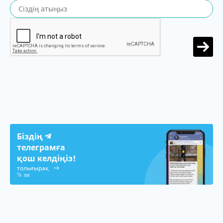
Біздің
телеграмға
қош келдіңіз!
толығырақ
308