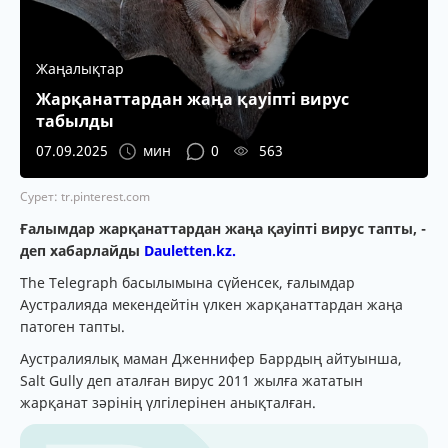
Жаңалықтар
Жарқанаттардан жаңа қауіпті вирус
табылды
07.09.2025
мин
0
563
Сурет: tr.pinterest.com
Ғалымдар жарқанаттардан жаңа қауіпті вирус тапты, -
деп хабарлайды
Dauletten.kz.
The Telegraph басылымына cүйенсек, ғалымдар
Аустралияда мекендейтін үлкен жарқанаттардан жаңа
патоген тапты.
Аустралиялық маман Дженнифер Баррдың айтуынша,
Salt Gully деп аталған вирус 2011 жылға жататын
жарқанат зәрінің үлгілерінен анықталған.