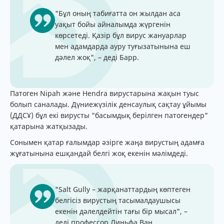
"Бұл оның табиғатта он жылдан аса
уақыт бойы айналымда жүргенін
көрсетеді. Қазір бұл вирус жануарлар
мен адамдарда ауру туғызатынына еш
дәлел жоқ", – деді Барр.
Патоген Nipah және Hendra вирустарына жақын туыс
болып саналады. Дүниежүзілік денсаулық сақтау ұйымы
(ДДСҰ) бұл екі вирусты "басымдық берілген патогендер"
қатарына жатқызады.
Сонымен қатар ғалымдар әзірге жаңа вирустың адамға
жұғатынына ешқандай белгі жоқ екенін мәлімдеді.
"Salt Gully – жарқанаттардың көптеген
белгісіз вирустың тасымалдаушысы
екенін дәлелдейтін тағы бір мысал", –
деді профессор Линьфа Ван.