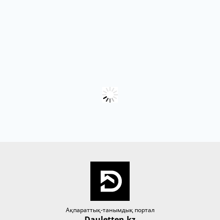
Ақпараттық-танымдық портал
Dauletten.kz