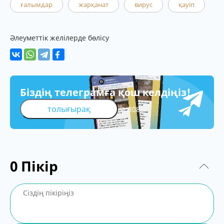
ғалымдар
жарқанат
вирус
қауіп
Әлеуметтік желілерде бөлісу
Біздің телеграмға қош келдіңіз!
толығырақ
308
0
Пікір