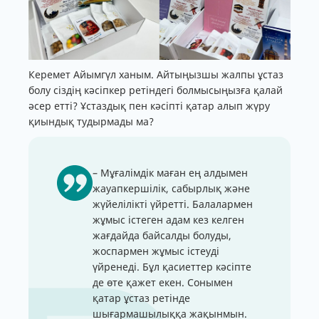
Керемет Айымгүл ханым. Айтыңызшы жалпы ұстаз
болу сіздің кәсіпкер ретіндегі болмысыңызға қалай
әсер етті? Ұстаздық пен кәсіпті қатар алып жүру
қиындық тудырмады ма?
– Мұғалімдік маған ең алдымен
жауапкершілік, сабырлық және
жүйелілікті үйретті. Балалармен
жұмыс істеген адам кез келген
жағдайда байсалды болуды,
жоспармен жұмыс істеуді
үйренеді. Бұл қасиеттер кәсіпте
де өте қажет екен. Сонымен
қатар ұстаз ретінде
шығармашылыққа жақынмын.