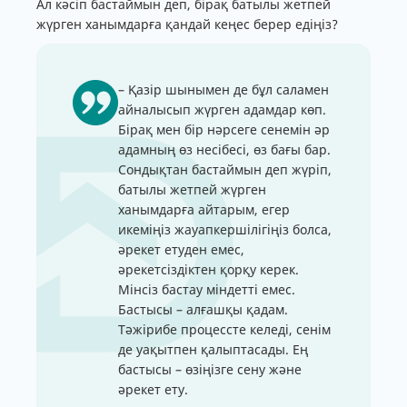
Ал кәсіп бастаймын деп, бірақ батылы жетпей
жүрген ханымдарға қандай кеңес берер едіңіз?
– Қазір шынымен де бұл саламен
айналысып жүрген адамдар көп.
Бірақ мен бір нәрсеге сенемін әр
адамның өз несібесі, өз бағы бар.
Сондықтан бастаймын деп жүріп,
батылы жетпей жүрген
ханымдарға айтарым, егер
икеміңіз жауапкершілігіңіз болса,
әрекет етуден емес,
әрекетсіздіктен қорқу керек.
Мінсіз бастау міндетті емес.
Бастысы – алғашқы қадам.
Тәжірибе процессте келеді, сенім
де уақытпен қалыптасады. Ең
бастысы – өзіңізге сену және
әрекет ету.