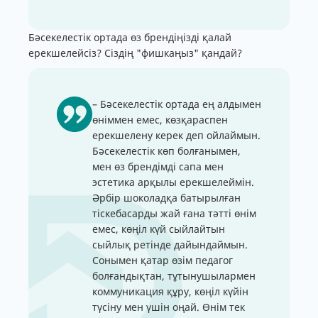
Бәсекелестік ортада өз брендіңізді қалай
ерекшелейсіз? Сіздің "фишкаңыз" қандай?
– Бәсекелестік ортада ең алдымен
өніммен емес, көзқараспен
ерекшелену керек деп ойлаймын.
Бәсекелестік көп болғанымен,
мен өз брендімді сапа мен
эстетика арқылы ерекшелеймін.
Әрбір шоколадқа батырылған
тіскебасарды жай ғана тәтті өнім
емес, көңіл күй сыйлайтын
сыйлық ретінде дайындаймын.
Сонымен қатар өзім педагог
болғандықтан, тұтынушылармен
коммуникация құру, көңіл күйін
түсіну мен үшін оңай. Өнім тек