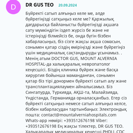
DR GUS TEO
D
20.09.2024
Бүйректі сатып алғыңыз келе ме, әлде
бүйрегіңізді сатқыңыз келе ме? Қаржылық
дағдарысқа байланысты бүйрегіңізді ақшаға
сату мүмкіндігін іздеп жүрсіз бе және не
істеріңізді білмейсіз бе, онда бүгін бізбен
хабарласыңыз, біз сізге жақсы ақша сомасын,
сонымен қатар сіздің өміріңізді және бүйрегіңіз
үшін медициналық сақтандыруды ұсынамыз. .
Менің атым DOCTOR GUS, MOUNT ALVERNIA
HOSPITAL-да халықаралық невропатолог
кеңесшісі. Біздің клиника бүйрек және басқа
хирургия бойынша маманданған, сонымен
қатар біз тірі донормен бүйректі сатып алу және
трансплантациялаумен айналысамыз. Біз
Сингапурда, Түркияда, АҚШ-та, Малайзияда,
Үндістанда, Германияда орналасқанбыз. Егер сіз
бүйректі сатқыңыз немесе сатып алғыңыз келсе,
бізбен хабарласудан тартынбаңыз: Электрондық
пошта: contact@mountalverniahospitals.com
Whats-app нөмірі: +393512676198 Viber:
+393512676198 Ең жақсы тілектер, DR GUS TEO.
Халықаралық медициналық кеңесші.PHDLL.CDC