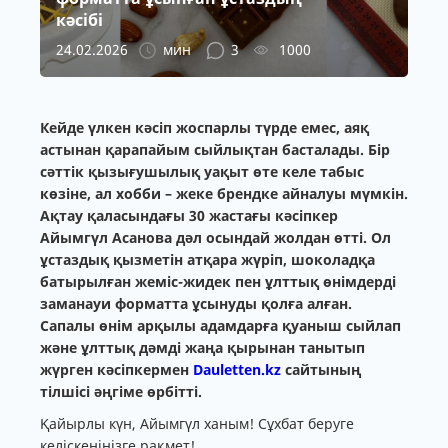
кәсібі
24.02.2026
мин
3
1000
Кейде үлкен кәсіп жоспарлы түрде емес, аяқ
астынан қарапайым сыйлықтан басталады. Бір
сәттік қызығушылық уақыт өте келе табыс
көзіне, ал хобби – жеке брендке айналуы мүмкін.
Ақтау қаласындағы 30 жастағы кәсіпкер
Айымгүл Асанова дәл осындай жолдан өтті. Ол
ұстаздық қызметін атқара жүріп, шоколадқа
батырылған жеміс-жидек пен ұлттық өнімдерді
заманауи форматта ұсынуды қолға алған.
Сапалы өнім арқылы адамдарға қуаныш сыйлап
және ұлттық дәмді жаңа қырынан танытып
жүрген кәсіпкермен
Dauletten.kz
сайтының
тілшісі әңгіме өрбітті.
Қайырлы күн, Айымгүл ханым! Сұхбат беруге
келіскеніңізге рақмет!