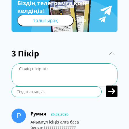
Біздің телеграмға қош
келдіңіз!
толығырақ
308
3
Пікір
Румия
Р
26.02.2026
Айымгүл ісіңіз алға баса
берсін????????????????