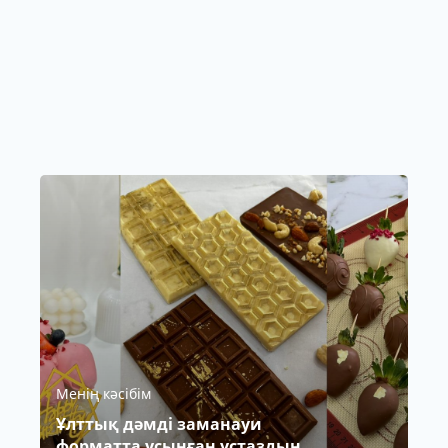
Менің кәсібім
Ұлттық дәмді заманауи
форматта ұсынған ұстаздың