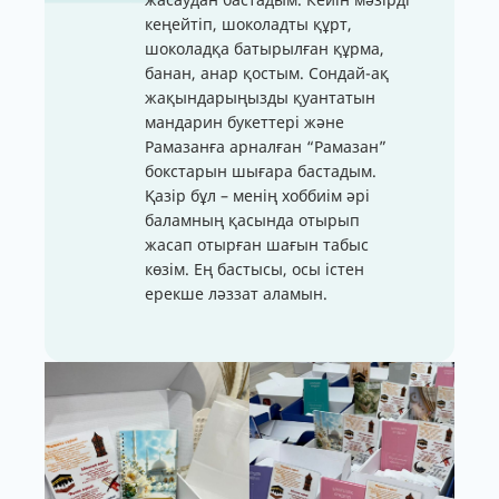
кеңейтіп, шоколадты құрт,
шоколадқа батырылған құрма,
банан, анар қостым. Сондай-ақ
жақындарыңызды қуантатын
мандарин букеттері және
Рамазанға арналған “Рамазан”
бокстарын шығара бастадым.
Қазір бұл – менің хоббиім әрі
баламның қасында отырып
жасап отырған шағын табыс
көзім. Ең бастысы, осы істен
ерекше ләззат аламын.