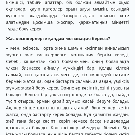
Екіншісі, табиғи апаттар, біз болжай алмайтын оқыс
оқиғалар, қауіп қатерлер орын алуы мүмкін. осындай
күтпеген жағдайларда банкроттықтан шығып кете
алатындай қосымша жоспар, қаражатыңыз міндетті
түрде болу керек.
Жас кәсіпкерлерге қандай мотивация бересіз?
–
Мен, әсіресе, орта және шағын кәсіппен айналысып
жүрген жас кәсіпкерлерге мотивация бергім келеді.
Себебі, кішкентай кәсіп болғанымен, оның болашақта
үлкен бизнеске айналу мүмкіндігі бар. Қолды сілтей
салмай, көп қаржы әкелмесе де, сіз күткендей нәтиже
бермей жатса да, одан бастарта салмай, аз аздан, үздіксіз
жұмыс жасай беру керек. Әрине әр кәсіптің өзінің уақыты
болады. Белгілі бір уақыттың ішінде аз болса да, пайда
түсіп отырса, әрмен қарай жұмыс жасай беруге болады.
Ал, керісінше шығыныңызды ақтамай, бизнес кері кетіп
жатса, онда бастарту керек болады. Бұл қалыпты жағдай,
жәй ғана басқа кәсіпті көріп немесе басқа нишаларды
қозғасаңыз болады. Көп кәсіпкер әйелдерді білемін. Бір
істе жолы болмаса, екіншісін бастап табысты болып кетіп