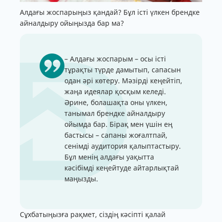
Алдағы жоспарыңыз қандай? Бұл істі үлкен брендке
айналдыру ойыңызда бар ма?
– Алдағы жоспарым – осы істі
тұрақты түрде дамытып, сапасын
одан әрі көтеру. Мәзірді кеңейтіп,
жаңа идеялар қосқым келеді.
Әрине, болашақта оны үлкен,
танымал брендке айналдыру
ойымда бар. Бірақ мен үшін ең
бастысы – сапаны жоғалтпай,
сенімді аудитория қалыптастыру.
Бұл менің алдағы уақытта
кәсібімді кеңейтуде айтарлықтай
маңызды.
Сұхбатыңызға рақмет, сіздің кәсіпті қалай