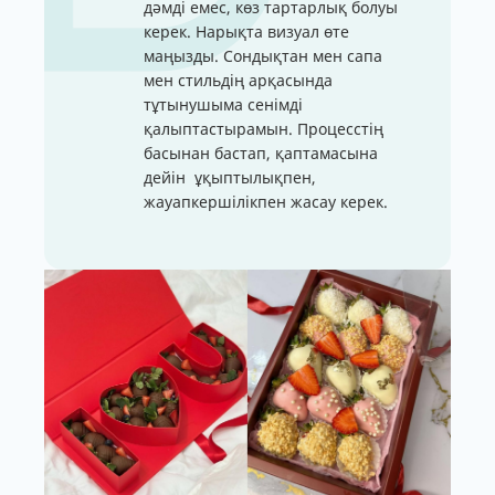
дәмді емес, көз тартарлық болуы
керек. Нарықта визуал өте
маңызды. Сондықтан мен сапа
мен стильдің арқасында
тұтынушыма сенімді
қалыптастырамын. Процесстің
басынан бастап, қаптамасына
дейін ұқыптылықпен,
жауапкершілікпен жасау керек.