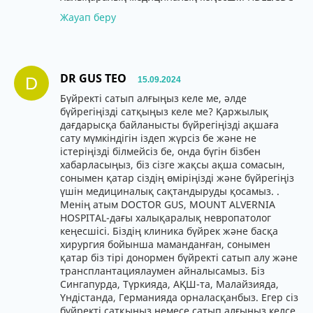
Жауап беру
DR GUS TEO
D
15.09.2024
Бүйректі сатып алғыңыз келе ме, әлде
бүйрегіңізді сатқыңыз келе ме? Қаржылық
дағдарысқа байланысты бүйрегіңізді ақшаға
сату мүмкіндігін іздеп жүрсіз бе және не
істеріңізді білмейсіз бе, онда бүгін бізбен
хабарласыңыз, біз сізге жақсы ақша сомасын,
сонымен қатар сіздің өміріңізді және бүйрегіңіз
үшін медициналық сақтандыруды қосамыз. .
Менің атым DOCTOR GUS, MOUNT ALVERNIA
HOSPITAL-дағы халықаралық невропатолог
кеңесшісі. Біздің клиника бүйрек және басқа
хирургия бойынша маманданған, сонымен
қатар біз тірі донормен бүйректі сатып алу және
трансплантациялаумен айналысамыз. Біз
Сингапурда, Түркияда, АҚШ-та, Малайзияда,
Үндістанда, Германияда орналасқанбыз. Егер сіз
бүйректі сатқыңыз немесе сатып алғыңыз келсе,