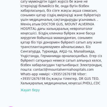
сату мүмкіндігін іздеп жүрсіз бе және не
істеріңізді білмейсіз бе, онда бүгін бізбен
хабарласыңыз, біз сізге жақсы ақша сомасын,
сонымен қатар сіздің өміріңізді және бүйрегіңіз
үшін медициналық сақтандыруды ұсынамыз. .
Менің атым DOCTOR GUS, MOUNT ALVERNIA
HOSPITAL-дағы халықаралық невропатолог
кеңесшісі. Біздің клиника бүйрек және басқа
хирургия бойынша маманданған, сонымен
қатар біз тірі донормен бүйректі сатып алу және
трансплантациялаумен айналысамыз. Біз
Сингапурда, Түркияда, АҚШ-та, Малайзияда,
Үндістанда, Германияда орналасқанбыз. Егер сіз
бүйректі сатқыңыз немесе сатып алғыңыз келсе,
бізбен хабарласудан тартынбаңыз: Электрондық
пошта: contact@mountalverniahospitals.com
Whats-app нөмірі: +393512676198 Viber:
+393512676198 Ең жақсы тілектер, DR GUS TEO.
Халықаралық медициналық кеңесші.PHDLL.CDC
Жауап беру