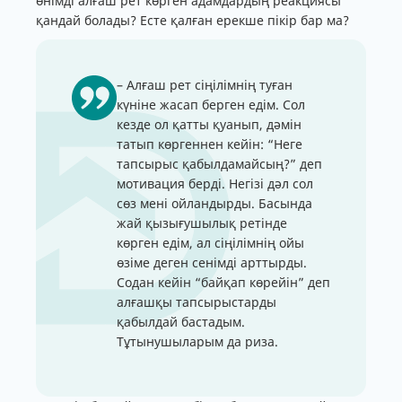
өнімді алғаш рет көрген адамдардың реакциясы
қандай болады? Есте қалған ерекше пікір бар ма?
– Алғаш рет сіңілімнің туған
күніне жасап берген едім. Сол
кезде ол қатты қуанып, дәмін
татып көргеннен кейін: “Неге
тапсырыс қабылдамайсың?” деп
мотивация берді. Негізі дәл сол
сөз мені ойландырды. Басында
жай қызығушылық ретінде
көрген едім, ал сіңілімнің ойы
өзіме деген сенімді арттырды.
Содан кейін “байқап көрейін” деп
алғашқы тапсырыстарды
қабылдай бастадым.
Тұтынушыларым да риза.