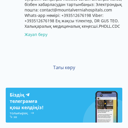
бізбен хабарласудан тартынбаңыз: Электрондық
пошта: contact@mountalverniahospitals.com
Whats-app нөмірі: +393512676198 Viber:
+393512676198 Ең жақсы тілектер, DR GUS TEO.
Халықаралық медициналық кеңесші.PHDLL.CDC
Жауап беру
Тағы көру
Біздің
телеграмға
қош келдіңіз!
толығырақ
308