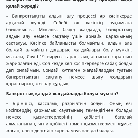
қалай жүреді?
–
Банкроттықтты алдын алу процессі әр кәсіпкерде
әрқалай жүреді. Себебі ол кәсіптің ауқымына
байланысты. Мысалы, біздің жағдайда, банкроттың
алдын алу немесе сақтану үшін арнайы қаражының
сақталуы. Кәсіпке байланысты болмайтын, алдын ала
болжай алмайтын дағдарыс жағдайлары болу мүмкін.
мысалы, Covid-19 вирусы тарап, аяқ астынан карантин
жариялаған еді. Сол кезде көп кәсіпкерлерге сабақ болды
деп ойлаймын. Сондай күтпеген жағдайлардан туатын
банкроттықтан сақтану немесе шығу жолдарын
қарастырып, жоспар құрдық.
Банкроттық қандай жағдайларда болуы мүмкін?
–
Біріншісі, кассалық разрывтың болуы. Оның өзі
кәсіпкердің қаржылық сауатының төмендігінен болады
немесе қызметкерлерінің қабілетін бағалай
алмағанынан, яғни қабілеті төмен қызметкермен жұмыс
жасап, оның деңгейін көре алмауынан да болады.