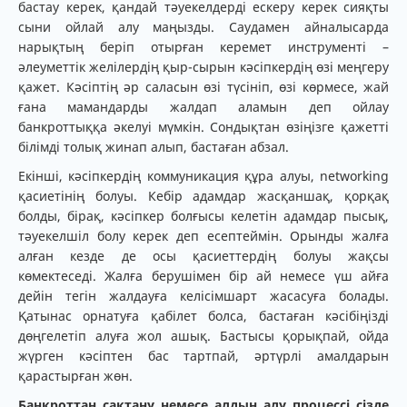
бастау керек, қандай тәуекелдерді ескеру керек сияқты
сыни ойлай алу маңызды. Саудамен айналысарда
нарықтың беріп отырған керемет инструменті –
әлеуметтік желілердің қыр-сырын кәсіпкердің өзі меңгеру
қажет. Кәсіптің әр саласын өзі түсініп, өзі көрмесе, жай
ғана мамандарды жалдап аламын деп ойлау
банкроттыққа әкелуі мүмкін. Сондықтан өзіңізге қажетті
білімді толық жинап алып, бастаған абзал.
Екінші, кәсіпкердің коммуникация құра алуы, networking
қасиетінің болуы. Кебір адамдар жасқаншақ, қорқақ
болды, бірақ, кәсіпкер болғысы келетін адамдар пысық,
тәуекелшіл болу керек деп есептеймін. Орынды жалға
алған кезде де осы қасиеттердің болуы жақсы
көмектеседі. Жалға берушімен бір ай немесе үш айға
дейін тегін жалдауға келісімшарт жасасуға болады.
Қатынас орнатуға қабілет болса, бастаған кәсібіңізді
дөңгелетіп алуға жол ашық. Бастысы қорықпай, ойда
жүрген кәсіптен бас тартпай, әртүрлі амалдарын
қарастырған жөн.
Банкроттан сақтану немесе алдын алу процессі сізде