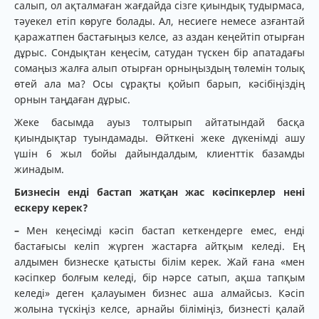
салып, ол ақталмаған жағдайда сізге қиындық тудырмаса,
тәуекел етіп көруге болады. Ал, несиеге немесе азғантай
қаражатпен бастағыңыз келсе, аз аздан кеңейтіп отырған
дұрыс. Сондықтан кеңесім, сатудан түскен бір апатадағы
сомаңыз жалға алып отырған орныңыздың төлемін толық
өтей ала ма? Осы сұрақты қойып барып, кәсібіңіздің
орнын таңдаған дұрыс.
Жеке басымда ауыз толтырып айтатындай басқа
қиындықтар туындамады. Өйткені жеке дүкенімді ашу
үшін 6 жыл бойы дайындалдым, клиенттік базамды
жинадым.
Бизнесін енді бастап жатқан жас кәсіпкерлер нені
ескеру керек?
–
Мен кеңесімді кәсіп бастап кеткендерге емес, енді
бастағысы келіп жүрген жастарға айтқым келеді. Ең
алдымен бизнеске қатысты білім керек. Жай ғана «мен
кәсіпкер болғым келеді, бір нәрсе сатып, ақша тапқым
келеді» деген қалауымен бизнес аша алмайсыз. Кәсіп
жолына түскіңіз келсе, арнайы біліміңіз, бизнесті қалай