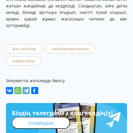
жатқан жағдайлар да кездеседі. Сондықтан, алға дегім
келеді, білімді арттыра отырып, ниетті түзей отырып,
әрмен қарай жұмыс жасасаңыз нәтиже де көп
күттірмейді.
Жас кәсіпкер
кәсіпкерлерге кеңес
маман пікірі
Әлеуметтік желілерде бөлісу
Біздің телеграмға қош келдіңіз!
толығырақ
308