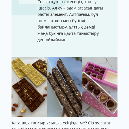
Сосын құртты жесеңіз, көп су
ішесіз. Ал су – адам ағзасындағы
басты элемент. Айтпағым, бұл
өнім – өткен мен бүгінді
байланыстыру, ұлттық дәмді
жаңа буынға қайта таныстыру
деп ойлаймын.
Алғашқы тапсырысыңыз есіңізде ме? Сіз жасаған