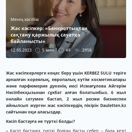
Менің кәсібім
Жас кәсіпкер: «Банкроттықтан
сақтану қаржылық сауатқа
байланысты»
12.05.2023
5 мин
49
2958
Жас кәсіпкерлерге кеңес беру үшін KERBEZ SULU теріге
арналған кореялық, европалық күтім косметикалары
және парфюмерия дүкенің иесі Исмағұлова Айгерім
Нәсіпбекқызынан сұхбат алған болатынбыз. 6 жыл
онлайн сатумен бастап, 2 жыл ресми бизнеспен
айнылсып жүрген жас кәсіпкердің пікірін Dauletten.kz
сайтынан оқи аласыздар.
Кәсіп бастауға не түрткі болды?
–
Кәсіп бастауға түрткі болған басты себеп – бала кезгі