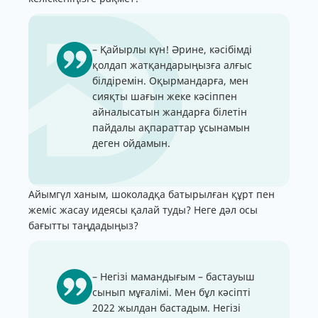
– Қайырлы күн! Әрине, кәсібімді
қолдап жатқандарыңызға алғыс
білдіремін. Оқырмандарға, мен
сияқты шағын жеке кәсіппен
айналысатын жандарға білетін
пайдалы ақпараттар ұсынамын
деген ойдамын.
Айымгүл ханым, шоколадқа батырылған құрт пен
жеміс жасау идеясы қалай туды? Неге дәл осы
бағытты таңдадыңыз?
– Негізі мамандығым – бастауыш
сынып мұғалімі. Мен бұл кәсіпті
2022 жылдан бастадым. Негізі