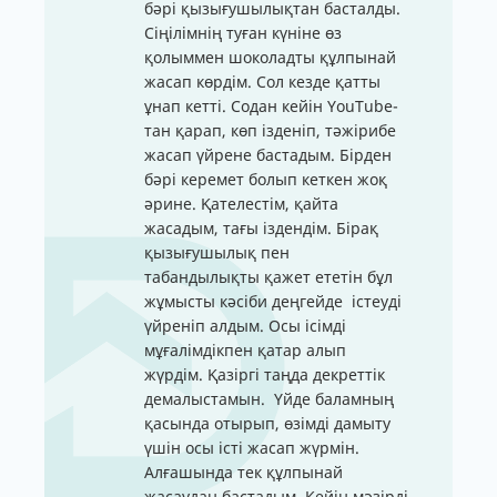
бәрі қызығушылықтан басталды.
Сіңілімнің туған күніне өз
қолыммен шоколадты құлпынай
жасап көрдім. Сол кезде қатты
ұнап кетті. Содан кейін YouTube-
тан қарап, көп ізденіп, тәжірибе
жасап үйрене бастадым. Бірден
бәрі керемет болып кеткен жоқ
әрине. Қателестім, қайта
жасадым, тағы іздендім. Бірақ
қызығушылық пен
табандылықты қажет ететін бұл
жұмысты кәсіби деңгейде істеуді
үйреніп алдым. Осы ісімді
мұғалімдікпен қатар алып
жүрдім. Қазіргі таңда декреттік
демалыстамын. Үйде баламның
қасында отырып, өзімді дамыту
үшін осы істі жасап жүрмін.
Алғашында тек құлпынай
жасаудан бастадым. Кейін мәзірді