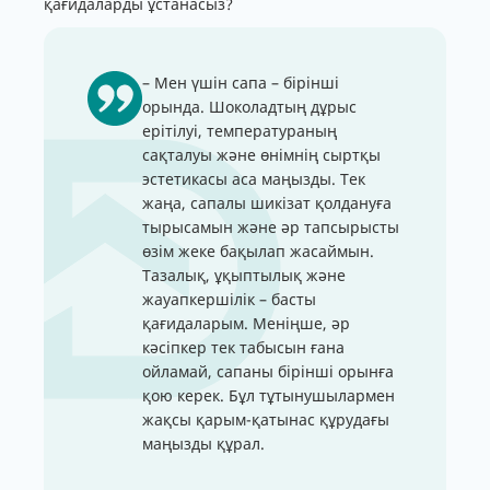
қағидаларды ұстанасыз?
– Мен үшін сапа – бірінші
орында. Шоколадтың дұрыс
ерітілуі, температураның
сақталуы және өнімнің сыртқы
эстетикасы аса маңызды. Тек
жаңа, сапалы шикізат қолдануға
тырысамын және әр тапсырысты
өзім жеке бақылап жасаймын.
Тазалық, ұқыптылық және
жауапкершілік – басты
қағидаларым. Меніңше, әр
кәсіпкер тек табысын ғана
ойламай, сапаны бірінші орынға
қою керек. Бұл тұтынушылармен
жақсы қарым-қатынас құрудағы
маңызды құрал.