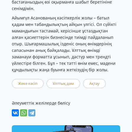
бастағаныздың өзі оқырманға шабыт беретініне
сенімдімін.
Айымгүл Асанованың кәсіпкерлік жолы – батыл
қадам мен табандылықтың айқын үлгісі. Ол сүйікті
мамандығын тастамай, керісінше ұстаздықтан
алған қасиеттерін бизнесінде тиімді пайдаланып
отыр. Шығармашылық ізденіс оның өнімдерінің
сапасынан анық байқалады. Ұлттық өнімді
заманауи форматта ұсынып, дәстүр мен трендті
үйлестіре білген. Бұл – тек тәтті өнім емес, мәдени
құндылықты жаңа буынға жеткізудің бір жолы.
Жеке кәсіп
Ұлттық дәм
Ақтау
Әлеуметтік желілерде бөлісу