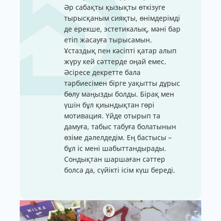
Әр сабақты қызықты өткізуге
тырысқаным сияқты, өнімдерімді
де ерекше, эстетикалық, мәні бар
етіп жасауға тырысамын.
Ұстаздық пен кәсіпті қатар алып
жүру кей сәттерде оңай емес.
Әсіресе декретте бала
тәрбиесімен бірге уақытты дұрыс
бөлу маңызды болды. Бірақ мен
үшін бұл қиындықтан гөрі
мотивация. Үйде отырып та
дамуға, табыс табуға болатынын
өзіме дәлелдедім. Ең бастысы –
бұл іс мені шабыттандырады.
Сондықтан шаршаған сәттер
болса да, сүйікті ісім күш береді.