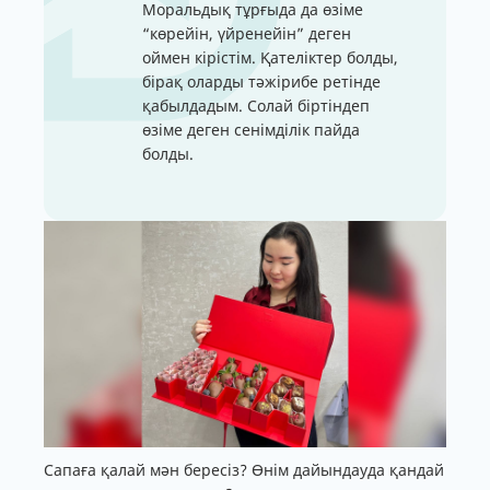
Моральдық тұрғыда да өзіме
“көрейін, үйренейін” деген
оймен кірістім. Қателіктер болды,
бірақ оларды тәжірибе ретінде
қабылдадым. Солай біртіндеп
өзіме деген сенімділік пайда
болды.
Сапаға қалай мән бересіз? Өнім дайындауда қандай