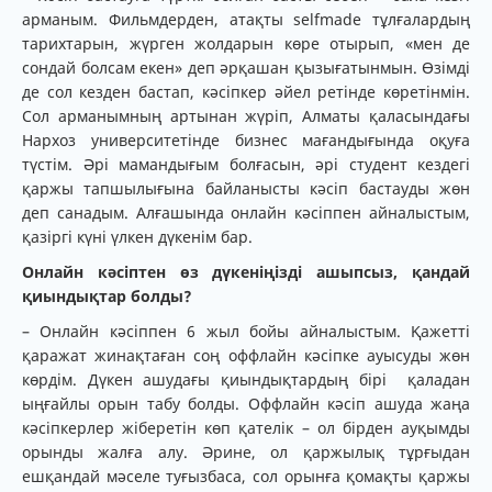
арманым. Фильмдерден, атақты selfmade тұлғалардың
тарихтарын, жүрген жолдарын көре отырып, «мен де
сондай болсам екен» деп әрқашан қызығатынмын. Өзімді
де сол кезден бастап, кәсіпкер әйел ретінде көретінмін.
Сол арманымның артынан жүріп, Алматы қаласындағы
Нархоз университетінде бизнес мағандығында оқуға
түстім. Әрі мамандығым болғасын, әрі студент кездегі
қаржы тапшылығына байланысты кәсіп бастауды жөн
деп санадым. Алғашында онлайн кәсіппен айналыстым,
қазіргі күні үлкен дүкенім бар.
Онлайн кәсіптен өз дүкеніңізді ашыпсыз, қандай
қиындықтар болды?
– Онлайн кәсіппен 6 жыл бойы айналыстым. Қажетті
қаражат жинақтаған соң оффлайн кәсіпке ауысуды жөн
көрдім. Дүкен ашудағы қиындықтардың бірі қаладан
ыңғайлы орын табу болды. Оффлайн кәсіп ашуда жаңа
кәсіпкерлер жіберетін көп қателік – ол бірден ауқымды
орынды жалға алу. Әрине, ол қаржылық тұрғыдан
ешқандай мәселе туғызбаса, сол орынға қомақты қаржы