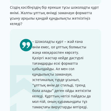
Сіздің кәсібіңіздің бір ерекше тұсы шоколадты құрт
өнімі. Жалпы ұлттық өнімді заманауи форматта
ұсыну арқылы қандай құндылықты жеткізгіңіз
келеді?
– Шоколадты құрт – жай ғана
өнім емес, ол ұлттық болмысты
жаңа көзқараспен көрсету.
Қазіргі жастар кейде дәстүрлі
тағамдарды ескі форматта
қабылдайды. Ал мен сол
құндылықты заманауи,
эстетикалық түрде ұсынып,
“ұлттық өнім де стильді, тренд
бола алады” деген ойды жеткізгім
келеді. Құрттың негізі пайдасы да
мол ғой, оның құрамындағы тұз
тамақтағы вирустарды өлтіреді.