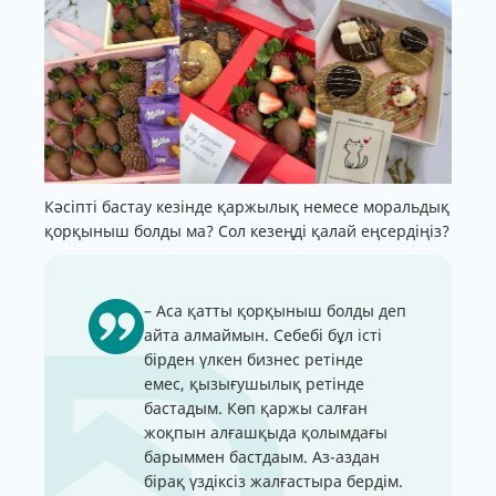
Кәсіпті бастау кезінде қаржылық немесе моральдық
қорқыныш болды ма? Сол кезеңді қалай еңсердіңіз?
– Аса қатты қорқыныш болды деп
айта алмаймын. Себебі бұл істі
бірден үлкен бизнес ретінде
емес, қызығушылық ретінде
бастадым. Көп қаржы салған
жоқпын алғашқыда қолымдағы
барыммен бастдаым. Аз-аздан
бірақ үздіксіз жалғастыра бердім.