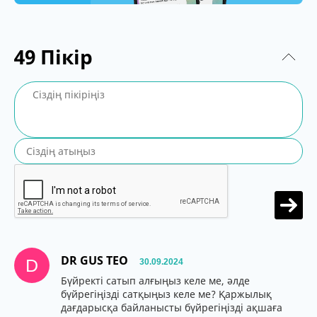
49
Пікір
DR GUS TEO
D
30.09.2024
Бүйректі сатып алғыңыз келе ме, әлде
бүйрегіңізді сатқыңыз келе ме? Қаржылық
дағдарысқа байланысты бүйрегіңізді ақшаға