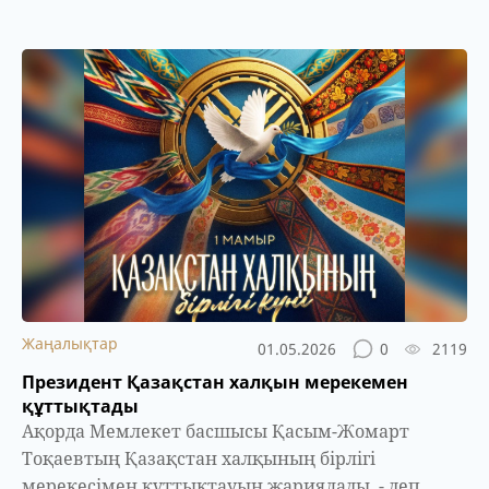
Жаңалықтар
01.05.2026
0
2119
Президент Қазақстан халқын мерекемен
құттықтады
Ақорда Мемлекет басшысы Қасым-Жомарт
Тоқаевтың Қазақстан халқының бірлігі
мерекесімен құттықтауын жариялады, - деп