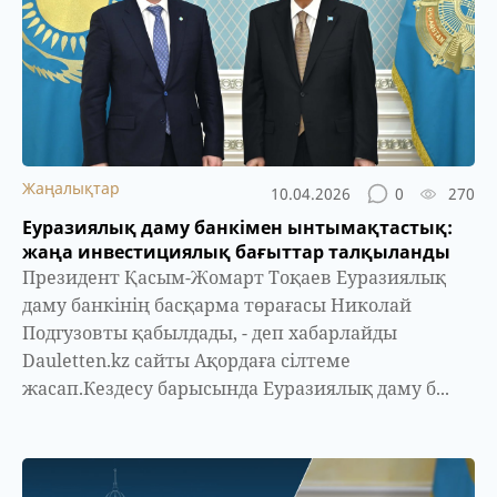
Жаңалықтар
10.04.2026
0
270
Еуразиялық даму банкімен ынтымақтастық:
жаңа инвестициялық бағыттар талқыланды
Президент Қасым-Жомарт Тоқаев Еуразиялық
даму банкінің басқарма төрағасы Николай
Подгузовты қабылдады, - деп хабарлайды
Dauletten.kz сайты Ақордаға сілтеме
жасап.Кездесу барысында Еуразиялық даму б...