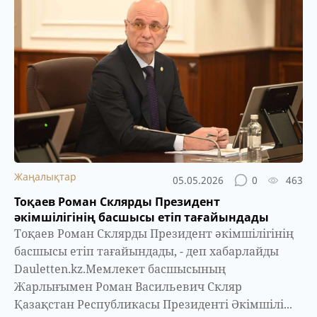
Жаңалықтар
05.05.2026
0
463
Тоқаев Роман Склярды Президент
әкімшілігінің басшысы етіп тағайындады
Тоқаев Роман Склярды Президент әкімшілігінің
басшысы етіп тағайындады, - деп хабарлайды
Dauletten.kz.Мемлекет басшысының
Жарлығымен Роман Васильевич Скляр
Қазақстан Республикасы Президенті Әкімшілі...