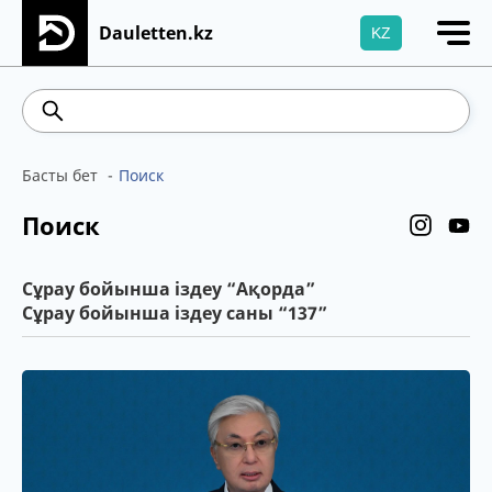
Dauletten.kz
KZ
Сіздің өтінішіңіз сәтті жіберілді, Рақмет!
541.64
5.71
Brent
100.41
WTI
95.99
4
Басты бет
Поиск
Поиск
Сұрау бойынша іздеу “Ақорда”
Сұрау бойынша іздеу саны “137”