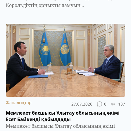
Корольдіктің орнықты дамуын...
Жаңалықтар
27.07.2026
0
187
Мемлекет басшысы Ұлытау облысының әкімі
Есет Байкенді қабылдады
Мемлекет басшысы Ұлытау облысының әкімі