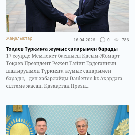
Жаңалықтар
16.04.2026
0
786
Тоқаев Түркияға жұмыс сапарымен барады
17 сәуірде Мемлекет басшысы Қасым-Жомарт
Тоқаев Президент Режеп Тайип Ердоғанның
шақыруымен Түркияға жұмыс сапарымен
барады, - деп хабарлайды Dauletten.kz Ақордаға
сілтеме жасап. Қазақстан Прези...