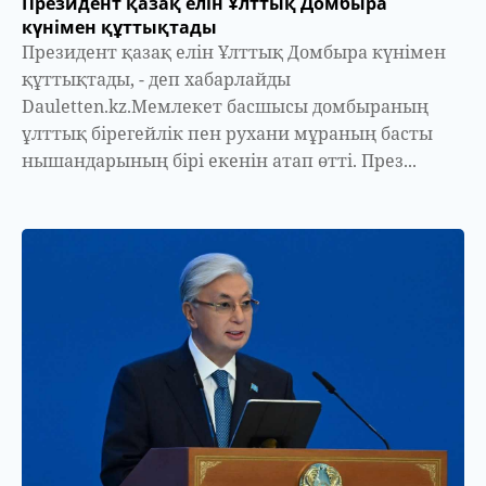
Президент қазақ елін Ұлттық Домбыра
күнімен құттықтады
Президент қазақ елін Ұлттық Домбыра күнімен
құттықтады, - деп хабарлайды
Dauletten.kz.Мемлекет басшысы домбыраның
ұлттық бірегейлік пен рухани мұраның басты
нышандарының бірі екенін атап өтті. През...