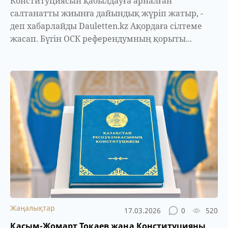
Конституциясын қабылдауға арналған
салтанатты жиынға дайындық жүріп жатыр, -
деп хабарлайды Dauletten.kz Ақордаға сілтеме
жасап. Бүгін ОСК референдумның қорыты...
Жаңалықтар
17.03.2026
0
520
Қасым-Жомарт Тоқаев жаңа Конституцияны