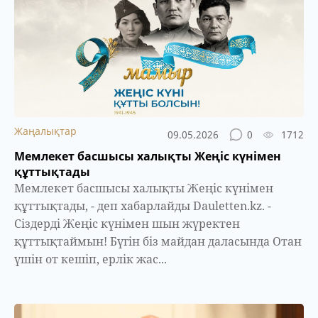
Жаңалықтар
09.05.2026
0
1712
Мемлекет басшысы халықты Жеңіс күнімен
құттықтады
Мемлекет басшысы халықты Жеңіс күнімен
құттықтады, - деп хабарлайды Dauletten.kz. -
Сіздерді Жеңіс күнімен шын жүректен
құттықтаймын! Бүгін біз майдан даласында Отан
үшін от кешіп, ерлік жас...