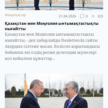
Жаңалықтар
21.04.2026
0
325
Қазақстан мен Моңғолия ынтымақтастықты
нығайтты
Қазақстан мен Моңғолия ынтымақтастықты
нығайтты, - деп хабарлайды Dauletten.kz сайты
Ақордаға сілтеме жасап. Келіссөз қорытындысы
бойынша екі елдің ресми делегация мүшелері
қол қойылған құжаттар...