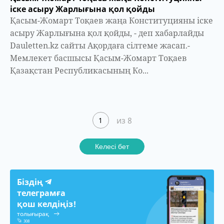
іске асыру Жарлығына қол қойды
Қасым-Жомарт Тоқаев жаңа Конституцияны іске
асыру Жарлығына қол қойды, - деп хабарлайды
Dauletten.kz сайты Ақордаға сілтеме жасап.-
Мемлекет басшысы Қасым-Жомарт Тоқаев
Қазақстан Республикасының Ко...
из 8
1
Келесі бет
Біздің
телеграмға
қош келдіңіз!
толығырақ
308