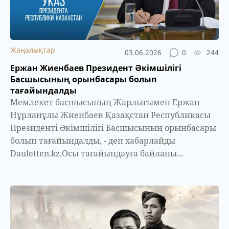
Жаңалықтар
03.06.2026
0
244
Ержан Жиенбаев Президент Әкімшілігі
Басшысының орынбасары болып
тағайындалды
Мемлекет басшысының Жарлығымен Ержан
Нұрланұлы Жиенбаев Қазақстан Республикасы
Президенті Әкімшілігі Басшысының орынбасары
болып тағайындалды, - деп хабарлайды
Dauletten.kz.Осы тағайындауға байланы...