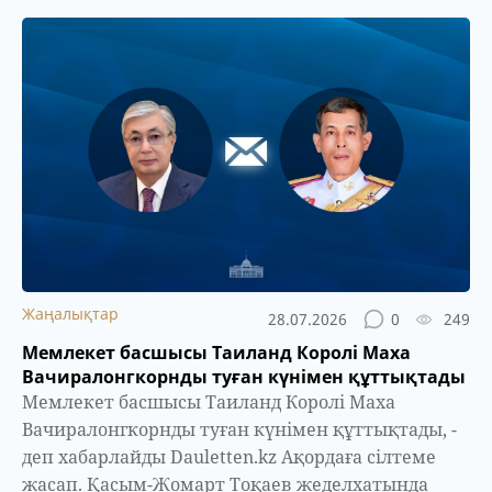
Жаңалықтар
28.07.2026
0
249
Мемлекет басшысы Таиланд Королі Маха
Вачиралонгкорнды туған күнімен құттықтады
Мемлекет басшысы Таиланд Королі Маха
Вачиралонгкорнды туған күнімен құттықтады, -
деп хабарлайды Dauletten.kz Ақордаға сілтеме
жасап. Қасым-Жомарт Тоқаев жеделхатында