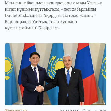
Мемлекет басшысы отандастарымызды Ұлттық
кітап күнімен құттықтады, - деп хабарлайды
Dauletten.kz сайты Ақордаға сілтеме жасап. –
Баршаңызды Ұлттық кітап күнімен
құттықтаймын! Қазіргі ке...
Жаңалықтар