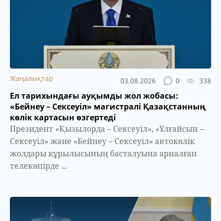
Жаңалықтар
03.08.2026
0
338
Ел тарихындағы ауқымды жол жобасы:
«Бейнеу – Сексеуіл» магистралі Қазақстанның
көлік картасын өзгертеді
Президент «Қызылорда – Сексеуіл», «Ұлғайсын –
Сексеуіл» және «Бейнеу – Сексеуіл» автокөлік
жолдары құрылысының басталуына арналған
телекөпірде ...