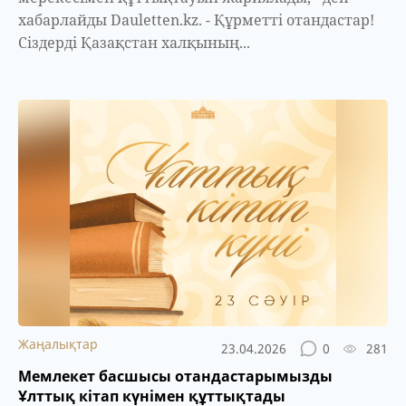
хабарлайды Dauletten.kz. - Құрметті отандастар!
Сіздерді Қазақстан халқының...
Жаңалықтар
23.04.2026
0
281
Мемлекет басшысы отандастарымызды
Ұлттық кітап күнімен құттықтады