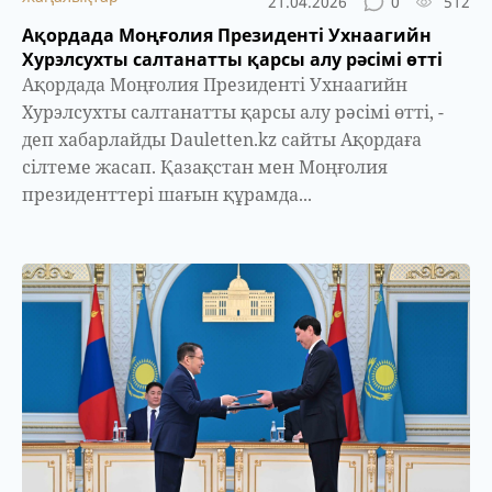
21.04.2026
0
512
Ақордада Моңғолия Президенті Ухнаагийн
Хурэлсухты салтанатты қарсы алу рәсімі өтті
Ақордада Моңғолия Президенті Ухнаагийн
Хурэлсухты салтанатты қарсы алу рәсімі өтті, -
деп хабарлайды Dauletten.kz сайты Ақордаға
сілтеме жасап. Қазақстан мен Моңғолия
президенттері шағын құрамда...