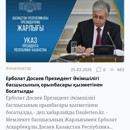
Жаңалықтар
25.03.2026
0
663
Ерболат Досаев Президент Әкімшілігі
басшысының орынбасары қызметінен
босатылды
Ерболат Досаев Президент Әкімшілігі
басшысының орынбасары қызметінен
босатылды, - деп хабарлайды Dauletten.kz. -
Мемлекет басшысының Жарлығымен Ерболат
Асқарбекұлы Досаев Қазақстан Республика...