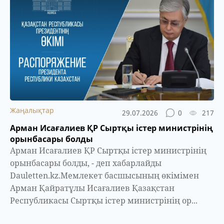
Жаңалықтар
29.07.2026
0
217
Арман Исағалиев ҚР Сыртқы істер министрінің
орынбасары болды
Арман Исағалиев ҚР Сыртқы істер министрінің
орынбасары болды, - деп хабарлайды
Dauletten.kz.Мемлекет басшысының өкімімен
Арман Қайратұлы Исағалиев Қазақстан
Республикасы Сыртқы істер министрінің ор...