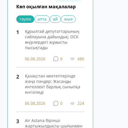
Көп оқылған мақалалар
тәулік
апта
ай
жыл
1
Құрылтай депутаттарының
сайлауына дайындық: ОСК
өңірлердегі жұмысты
пысықтады
06.08.2026
0
486
2
Қазақстан мектептерінде
жаңа пәндер: Жасанды
интеллект барлық сыныпқа
енгізіледі
06.08.2026
0
224
3
Air Astana бірінші
жартыжылдықты шығынмен