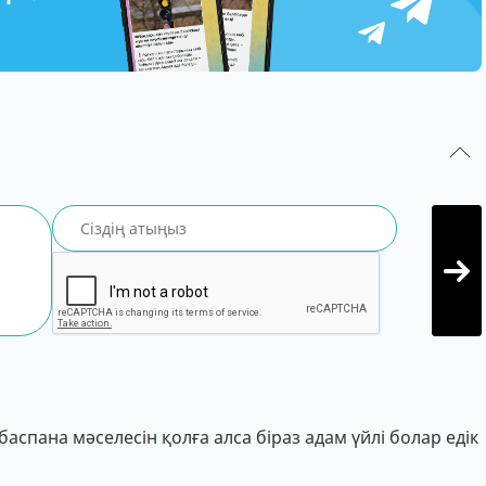
баспана мәселесін қолға алса біраз адам үйлі болар едік