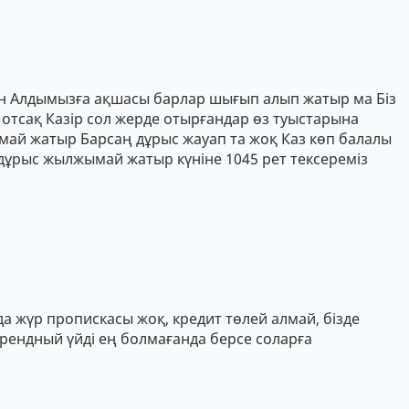
ан Алдымызға ақшасы барлар шығып алып жатыр ма Біз
отсақ Казір сол жерде отырғандар өз туыстарына
лмай жатыр Барсаң дұрыс жауап та жоқ Каз көп балалы
 дұрыс жылжымай жатыр күніне 1045 рет тексереміз
а жүр пропискасы жоқ, кредит төлей алмай, бізде
арендный үйді ең болмағанда берсе соларға