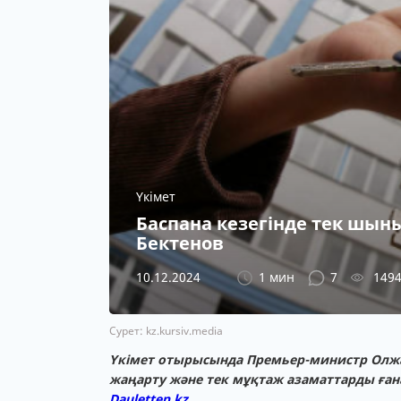
Үкімет
Баспана кезегінде тек шын
Бектенов
10.12.2024
1 мин
7
149
Сурет: kz.kursiv.media
Үкімет отырысында Премьер-министр Олжас
жаңарту және тек мұқтаж азаматтарды ғана
Dauletten.kz.