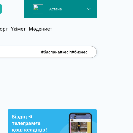
Астана
орт
Үкімет
Мәдениет
#баспана
#кәсіп
#бизнес
Біздің
телеграмға
қош келдіңіз!