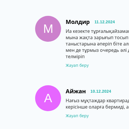
Молдир
11.12.2024
М
Иа кезекте тұрғалықайзам
мына жақта зарығып тосып 
таныстарына әперіп біте а
мен де тұрмыз очередь әлі
телміріп
Жауап беру
Айжан
10.12.2024
А
Нағыз мұқтаждар квартирад
керісінше оларға бермиді, 
Жауап беру