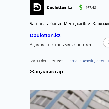
Dauletten.kz
467.48
WT
Сіздің өтінішіңіз сәтті жіберілді, Рақме
CNY
MNT
KGS
Баспанаға бағыт
Менің кәсібім
Қаржылы
Dauletten.kz
Ақпараттық-танымдық портал
Басты бет
Үкімет
Баспана кезегінде тек 
Жаңалықтар