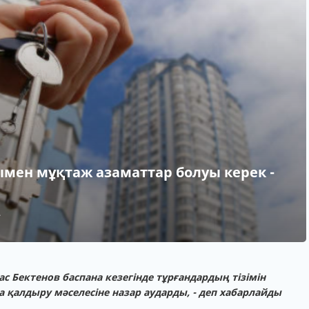
ымен мұқтаж азаматтар болуы керек -
4
 Бектенов баспана кезегінде тұрғандардың тізімін
 қалдыру мәселесіне назар аударды, - деп хабарлайды