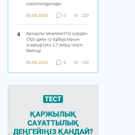
қорытындылады
06.08.2026
0
220
4
Арнаулы мемлекеттік қордан
СҚО-дағы су құбырларын
жаңғыртуға 2,7 млрд теңге
бөлінді
06.08.2026
0
165