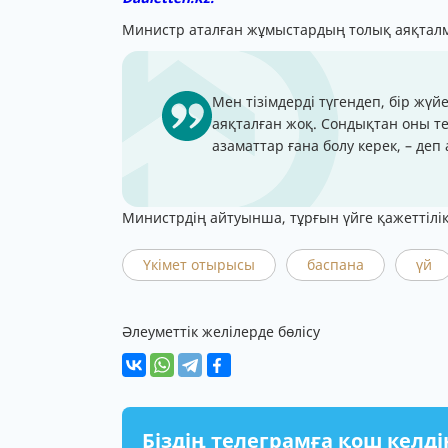
Министр аталған жұмыстардың толық аяқталмағ
Мен тізімдерді түгендеп, бір жүй
аяқталған жоқ. Сондықтан оны т
азаматтар ғана болу керек, – деп
Министрдің айтуынша, тұрғын үйге қажеттілік
Үкімет отырысы
баспана
үй
Әлеуметтік желілерде бөлісу
Біздің телеграмға қош келді