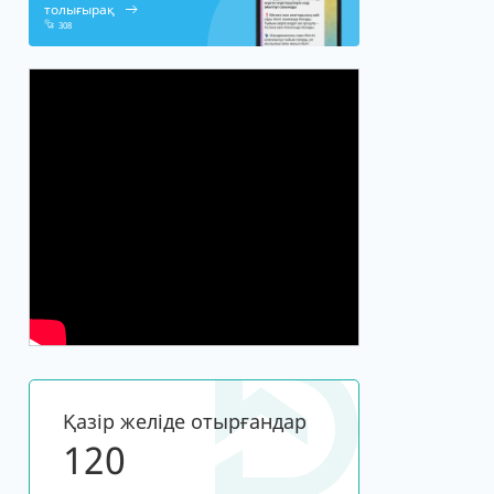
толығырақ
308
Қазір желіде отырғандар
120