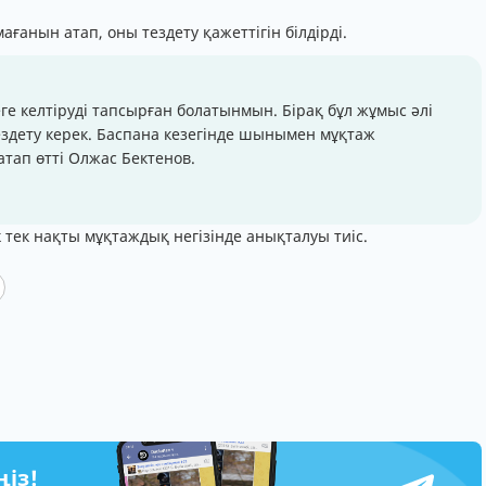
анын атап, оны тездету қажеттігін білдірді.
еге келтіруді тапсырған болатынмын. Бірақ бұл жұмыс әлі
ездету керек. Баспана кезегінде шынымен мұқтаж
 атап өтті Олжас Бектенов.
 тек нақты мұқтаждық негізінде анықталуы тиіс.
ңіз!