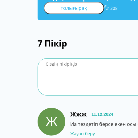
толығырақ
308
7
Пікір
Жжж
11.12.2024
Ж
Иа тездетіп берсе екен осы 
Жауап беру