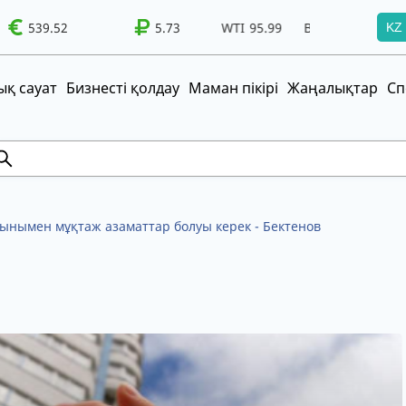
I
95.99
539.52
Brent
100.41
5.73
WTI
95.99
Brent
100.41
KZ
т!
UZS
TRY
қ сауат
Бизнесті қолдау
Маман пікірі
Жаңалықтар
Сп
шынымен мұқтаж азаматтар болуы керек - Бектенов