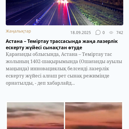
Жаңалықтар
18.09.2025
0
742
Астана – Теміртау трассасында жаңа лазерлік
ескерту жүйесі сынақтан өтуде
Қарағанды облысында, Астана – Теміртау тас
жолының 1402-шақырымында (Ошағанды ауылы
маңында) инновациялық белсенді лазерлік
ескерту жүйесі алғаш рет сынақ режимінде
орнатылды, - деп хабарлайд...