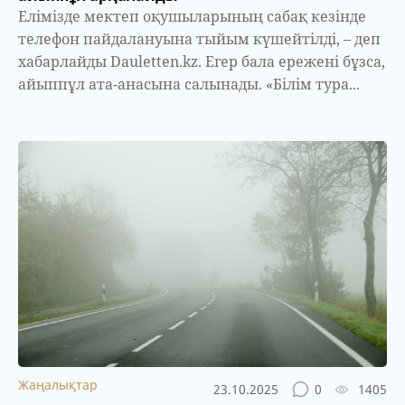
Елімізде мектеп оқушыларының сабақ кезінде
телефон пайдалануына тыйым күшейтілді, – деп
хабарлайды Dauletten.kz. Егер бала ережені бұзса,
айыппұл ата-анасына салынады. «Білім тура...
Жаңалықтар
23.10.2025
0
1405