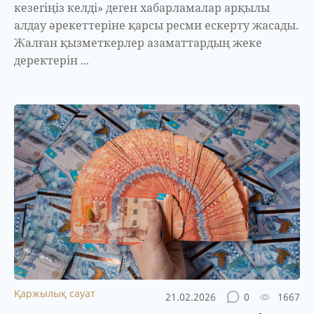
кезегіңіз келді» деген хабарламалар арқылы
алдау әрекеттеріне қарсы ресми ескерту жасады.
Жалған қызметкерлер азаматтардың жеке
деректерін ...
Қаржылық сауат
21.02.2026
0
1667