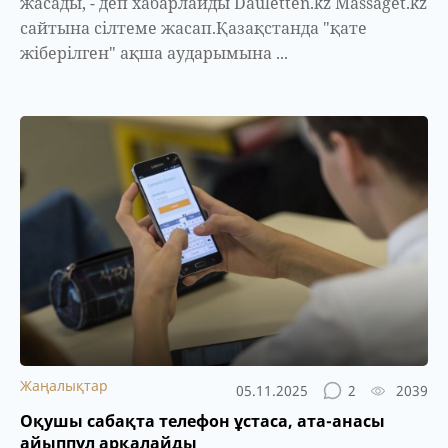
жасады, - деп хабарлайды Dauletten.kz Massaget.kz
сайтына сілтеме жасап.Қазақстанда "қате
жіберілген" ақша аударымына ...
Жаңалықтар
05.11.2025
2
2039
Оқушы сабақта телефон ұстаса, ата-анасы
айыппұл арқалайды