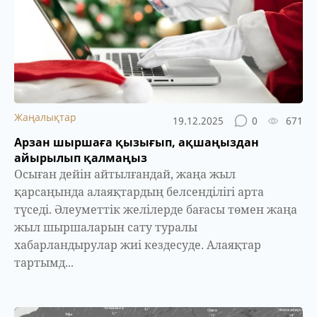
Жаңалықтар
19.12.2025
0
671
Арзан шыршаға қызығып, ақшаңыздан
айырылып қалмаңыз
Осыған дейін айтылғандай, жаңа жыл
қарсаңында алаяқтардың белсенділігі арта
түседі. Әлеуметтік желілерде бағасы төмен жаңа
жыл шыршаларын сату туралы
хабарландырулар жиі кездесуде. Алаяқтар
тартымд...