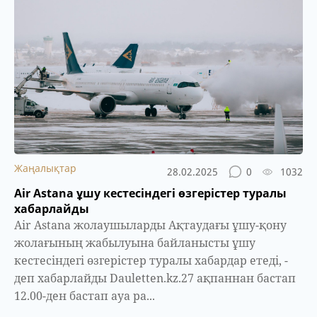
Жаңалықтар
28.02.2025
0
1032
Air Astana ұшу кестесіндегі өзгерістер туралы
хабарлайды
Air Astana жолаушыларды Ақтаудағы ұшу-қону
жолағының жабылуына байланысты ұшу
кестесіндегі өзгерістер туралы хабардар етеді, -
деп хабарлайды Dauletten.kz.27 ақпаннан бастап
12.00-ден бастап ауа ра...