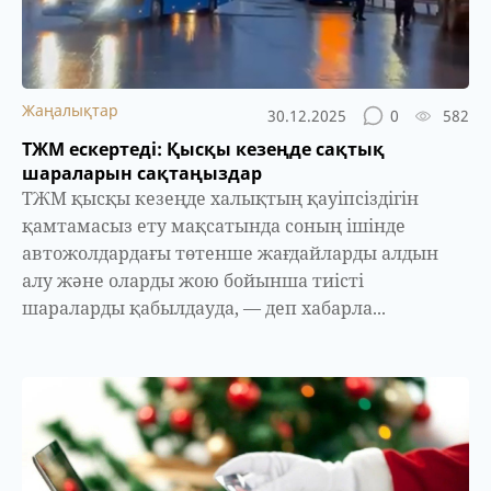
Жаңалықтар
30.12.2025
0
582
ТЖМ ескертеді: Қысқы кезеңде сақтық
шараларын сақтаңыздар
ТЖМ қысқы кезеңде халықтың қауіпсіздігін
қамтамасыз ету мақсатында соның ішінде
автожолдардағы төтенше жағдайларды алдын
алу және оларды жою бойынша тиісті
шараларды қабылдауда, — деп хабарла...