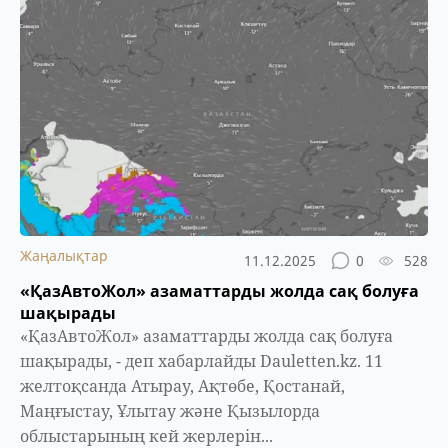
Жаңалықтар
11.12.2025
0
528
«ҚазАвтоЖол» азаматтарды жолда сақ болуға
шақырады
«ҚазАвтоЖол» азаматтарды жолда сақ болуға
шақырады, - деп хабарлайды Dauletten.kz. 11
желтоқсанда Атырау, Ақтөбе, Қостанай,
Маңғыстау, Ұлытау және Қызылорда
облыстарының кей жерлерін...