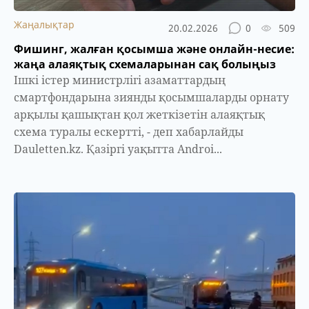
Жаңалықтар
20.02.2026
0
509
Фишинг, жалған қосымша және онлайн-несие:
жаңа алаяқтық схемаларынан сақ болыңыз
Ішкі істер министрлігі азаматтардың
смартфондарына зиянды қосымшаларды орнату
арқылы қашықтан қол жеткізетін алаяқтық
схема туралы ескертті, - деп хабарлайды
Dauletten.kz. Қазіргі уақытта Androi...