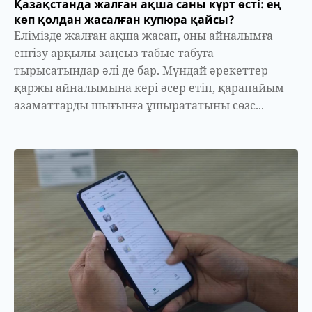
Қазақстанда жалған ақша саны күрт өсті: ең
көп қолдан жасалған купюра қайсы?
Елімізде жалған ақша жасап, оны айналымға
енгізу арқылы заңсыз табыс табуға
тырысатындар әлі де бар. Мұндай әрекеттер
қаржы айналымына кері әсер етіп, қарапайым
азаматтарды шығынға ұшырататыны сөзс...