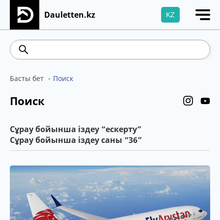
Dauletten.kz
KZ
Сіздің өтінішіңіз сәтті жіберілді, Рақмет!
469.85
542.16
5.78
Brent
100.41
WTI
Басты бет
Поиск
Поиск
Сұрау бойынша іздеу “ескерту”
Сұрау бойынша іздеу саны “36”