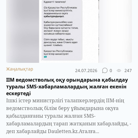
Жаңалықтар
24.07.2026
0
247
ІІМ ведомстволық оқу орындарына қабылдау
туралы SMS-хабарламалардың жалған екенін
ескертеді
Ішкі істер министрлігі талапкерлердің ІІМ-нің
ведомстволық білім беру ұйымдарына оқуға
қабылданғаны туралы жалған SMS-
хабарламалардың тарап жатқанын хабарлайды, -
деп хабарлайды Dauletten.kz.Аталға...