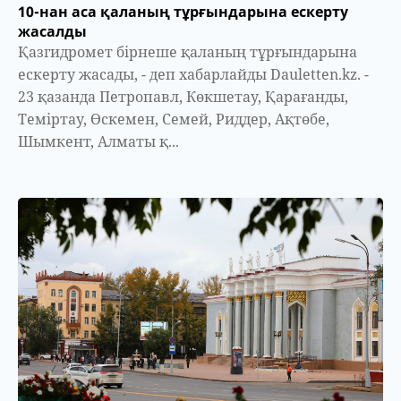
10-нан аса қаланың тұрғындарына ескерту
жасалды
Қазгидромет бірнеше қаланың тұрғындарына
ескерту жасады, - деп хабарлайды Dauletten.kz. -
23 қазанда Петропавл, Көкшетау, Қарағанды,
Теміртау, Өскемен, Семей, Риддер, Ақтөбе,
Шымкент, Алматы қ...