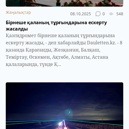
Жаңалықтар
08.10.2025
0
548
Бірнеше қаланың тұрғындарына ескерту
жасалды
Қазгидромет бірнеше қаланың тұрғындарына
ескерту жасады, - деп хабарлайды Dauletten.kz. - 8
қазанда Қарағанды, Жезқазған, Балқаш,
Теміртау, Өскемен, Ақтөбе, Алматы, Астана
қалаларында, түнде Қ...