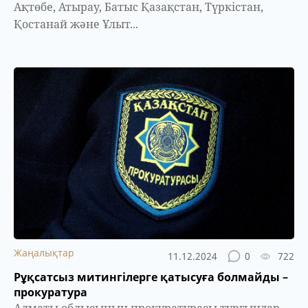
Ақтөбе, Атырау, Батыс Қазақстан, Түркістан,
Қостанай және Ұлыт...
Жаңалықтар
11.12.2024
0
722
Рұқсатсыз митингілерге қатысуға болмайды –
прокуратура