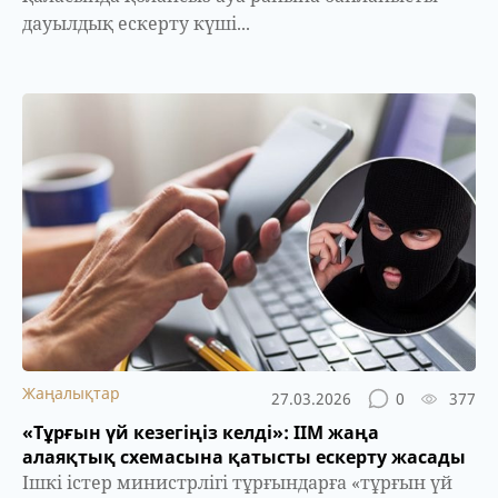
дауылдық ескерту күші...
Жаңалықтар
27.03.2026
0
377
«Тұрғын үй кезегіңіз келді»: ІІМ жаңа
алаяқтық схемасына қатысты ескерту жасады
Ішкі істер министрлігі тұрғындарға «тұрғын үй