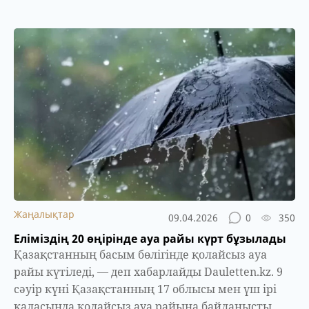
Жаңалықтар
09.04.2026
0
350
Еліміздің 20 өңірінде ауа райы күрт бұзылады
Қазақстанның басым бөлігінде қолайсыз ауа
райы күтіледі, — деп хабарлайды Dauletten.kz. 9
сәуір күні Қазақстанның 17 облысы мен үш ірі
қаласында қолайсыз ауа райына байланысты