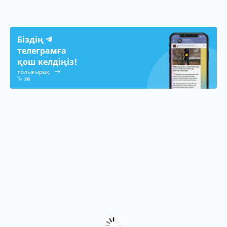
Біздің
телеграмға
қош келдіңіз!
толығырақ
308