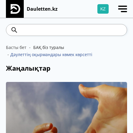
Dauletten.kz
KZ
Сіздің өтінішіңіз сәтті жіберілді, Рақмет!
541.64
5.71
Brent
100.41
WTI
95.99
4
Басты бет
БАҚ біз туралы
Дәулеттің оқырмандары көмек көрсетті
Жаңалықтар