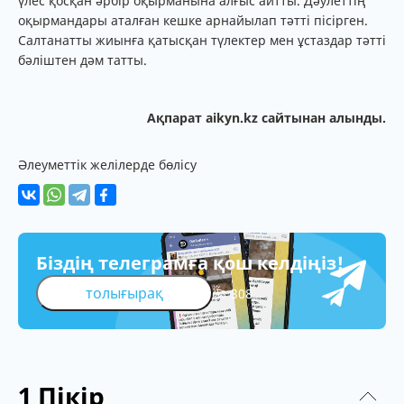
үлес қосқан әрбір оқырманына алғыс айтты. Дәулеттің
оқырмандары аталған кешке арнайылап тәтті пісірген.
Салтанатты жиынға қа­тысқан түлектер мен ұстаздар тәтті
бәліштен дәм татты.
Ақпарат aikyn.kz сайтынан алынды.
Әлеуметтік желілерде бөлісу
Біздің телеграмға қош келдіңіз!
толығырақ
308
1
Пікір