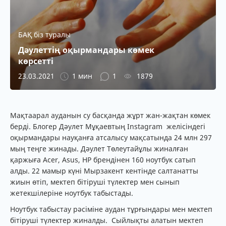
БАҚ біз туралы
Дәулеттің оқырмандары көмек
көрсетті
23.03.2021
1 мин
1
1879
Мақтаарал ауданын су басқанда жұрт жан-жақтан көмек
берді. Блогер Дәулет Мұқаевтың Instagram желісіндегі
оқыр­мандары науқанға атсалысу мақсатында 24 млн 297
мың теңге жинады. Дәулет Төлеутайұлы жиналған
қаржыға Acer, Asus, HP брендінен 160 ноутбук сатып
алды. 22 мамыр күні Мырзакент кентінде салтанатты
жиын өтіп, мектеп біті­ру­ші түлектер мен сынып
жетекшілеріне ноутбук табыс­та­ды.
Ноутбук табыстау рәсіміне аудан тұрғындары мен мектеп
бі­ті­­руші түлектер жиналды. Сый­лық­ты алатын мектеп