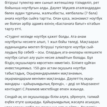
бітіруші түлектер мен сынып жетекшілер тізім­деліп, рет
бойынша ноут­бу­гын алды. Дәулет Мұқаев аталған­дар­дан
бөлек аудан тұрғыны, жалғызбасты, көпбалалы (7 бала)
анаға ноутбук сыйға тартты. Оған қоса, экономист ноутбук
ие бол­ған әрбір адамға өзінің «Бас­па­наға бағыт» кітабын
тарту етті.
«Студент кезімде ноутбук қа­жет болды. Ата-анам
ноутбукты не­сиеге алып, 1 жыл бойы төледі. Мақтаарал
ауданындағы мектеп бітіруші түліктерге ноутбук сый­
лаудың бір себебі – осы. Олар­дың ата-аналары келешекте
ноут­бук сатып алу үшін несие ал­майтын болады. Бұл
біздің оқу­шыларға көрсеткен көмегіміз. Білімге құйған
инвестициямыз. 150-ден астам оқушыға ноутбук
табыстадық. Оқырмандарыммен мақ­танамын,
оқырмандарым мені­мен мақтанады. Дәулеттің оқыр­
мандары – қайырымдылық бренді», – деді ол Мырзакент
кентіндегі С.Рахимов мектебінде өткен жиында.
Сондай-ақ ол оқушыларды бі­лім алуға, үйренуге, талмай
ең­бек етуге шақырды. Қайырым­ды­лық жасауға асыққан,