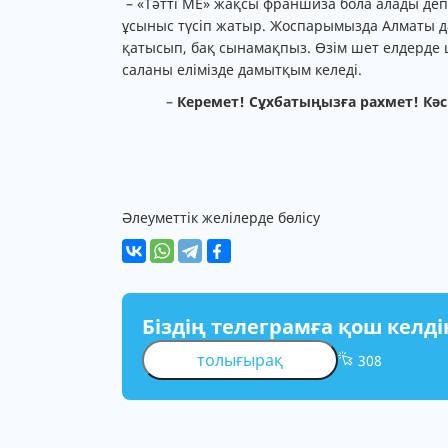
– «Тәтті МЕ» жақсы франшиза бола алады деп
ұсыныс түсіп жатыр. Жоспарымызда Алматы да
қатысып, бақ сынамақпыз. Өзім шет елдерде
саланы елімізде дамытқым келеді.
–
Керемет! Сұхбатыңызға рахмет! Кәсі
Әлеуметтік желілерде бөлісу
Біздің телеграмға қош келді
толығырақ
308