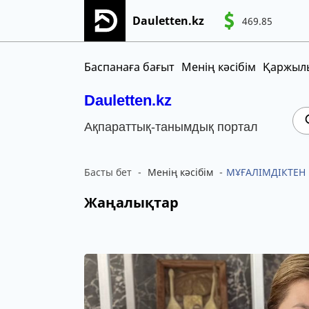
Dauletten.kz
469.85
WTI
9
Сіздің өтінішіңіз сәтті жіберілді, Рақме
CNY
MNT
KGS
Баспанаға бағыт
Менің кәсібім
Қаржылы
Dauletten.kz
Ақпараттық-танымдық портал
Басты бет
Менің кәсібім
МҰҒАЛІМДІКТЕН
Жаңалықтар