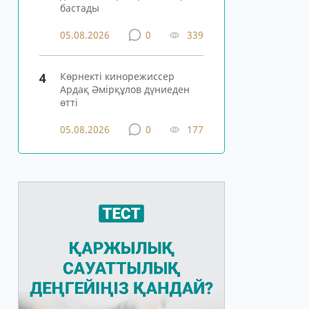
бастады
05.08.2026
0
339
4
Көрнекті кинорежиссер
Ардақ Әмірқұлов дүниеден
өтті
05.08.2026
0
177