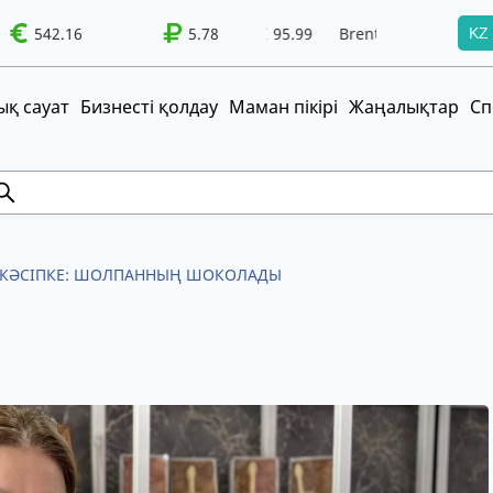
5.99
542.16
Brent
100.41
WTI
5.78
95.99
Brent
100.41
KZ
т!
UZS
TRY
қ сауат
Бизнесті қолдау
Маман пікірі
Жаңалықтар
Сп
 КӘСІПКЕ: ШОЛПАННЫҢ ШОКОЛАДЫ