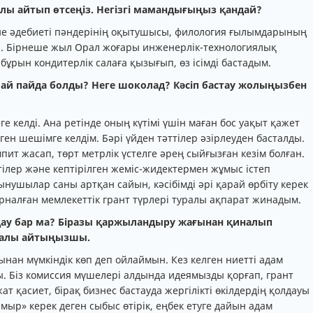
алы айтып өтсеңіз. Негізгі мамандығыңыз қандай?
және әдебиеті пәндерінің оқытушысы, филология ғылымдарының
н. Бірнеше жыл Орал жоғары инженерлік-технологиялық
ұрын кондитерлік салаға қызығып, өз ісімді бастадым.
ай пайда болды? Неге шоколад? Кәсіп бастау жолыңызбен
 келді. Ана ретінде оның күтімі үшін маған бос уақыт қажет
н шешімге келдім. Бәрі үйден тәттілер әзірлеуден басталды.
пит жасап, төрт метрлік үстелге әрең сыйғызған кезім болған.
ттілер және кептірілген жеміс-жидектермен жұмыс істеп
нушылар саны артқан сайын, кәсібімді әрі қарай өрбіту керек
арналған мемлекеттік грант түрлері туралы ақпарат жинадым.
лдау бар ма? Біразы қаржыландыру жағынан қиналып
туралы айтыңызшы.
пынан мүмкіндік көп деп ойлаймын. Кез келген ниетті адам
ы. Біз комиссия мүшелері алдында идеямызды қорғап, грант
ат қасиет, бірақ бизнес бастауда жергілікті өкілдердің қолдауы
ыр» керек деген сыбыс өтірік, еңбек етуге дайын адам