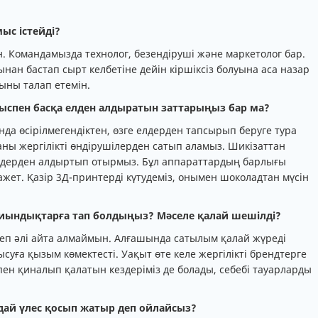
ыс істейді?
 Командамызда технолог, безендіруші және маркетолог бар.
ан бастап сырт келбетіне дейін кіршіксіз болуына аса назар
сыны талап етемін.
ыспен басқа елден алдыратын заттарыңыз бар ма?
да өсірілмегендіктен, өзге елдерден тапсырып беруге тура
аны жергілікті өндірушілерден сатып аламыз. Шикізаттан
елдерден алдыртып отырмыз. Бұл аппараттардың барлығы
ажет. Қазір 3Д-принтерді күтудеміз, онымен шоколадтан мүсін
 қиындықтарға тап болдыңыз? Мәселе қалай шешілді?
 деп әлі айта алмаймын. Алғашында сатылым қалай жүреді
суға қызым көмектесті. Уақыт өте келе жергілікті брендтерге
тпен қиналып қалатын кездеріміз де болады, себебі тауарларды
андай үлес қосып жатыр деп ойлайсыз?