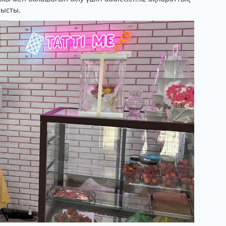
анысты.