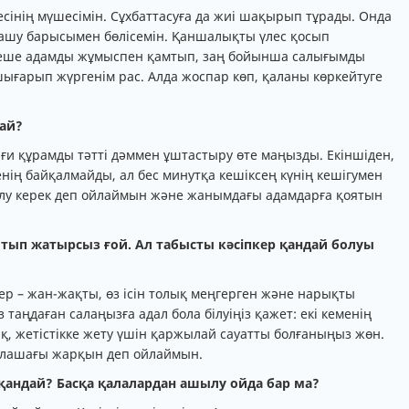
есінің мүшесімін. Сұхбаттасуға да жиі шақырып тұрады. Онда
ашу барысымен бөлісемін. Қаншалықты үлес қосып
рнеше адамды жұмыспен қамтып, заң бойынша салығымды
шығарып жүргенім рас. Алда жоспар көп, қаланы көркейтуге
дай?
абиғи құрамды тәтті дәммен ұштастыру өте маңызды. Екіншіден,
енің байқалмайды, ал бес минутқа кешіксең күнің кешігумен
білу керек деп ойлаймын және жанымдағы адамдарға қоятын
тып жатырсыз ғой. Ал табысты кәсіпкер қандай болуы
р – жан-жақты, өз ісін толық меңгерген және нарықты
з таңдаған салаңызға адал бола білуіңіз қажет: екі кеменің
қ, жетістікке жету үшін қаржылай сауатты болғаныңыз жөн.
болашағы жарқын деп ойлаймын.
 қандай? Басқа қалалардан ашылу ойда бар ма?