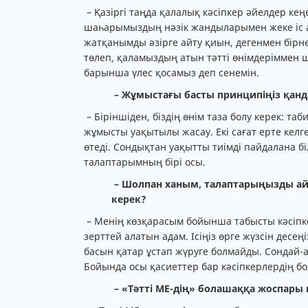
– Қазіргі таңда қалалық кәсіпкер әйелдер кең
шаһарымыздың нәзік жандыларымен жеке іс 
жатқанымды әзірге айту қиын, дегенмен бі
төлеп, қаламыздың атын тәтті өнімдеріммен 
барынша үлес қосамыз деп сенемін.
– Жұмыстағы басты принципіңіз қан
– Біріншіден, біздің өнім таза болу керек: т
жұмысты уақытылы жасау. Екі сағат ерте келг
өтеді. Сондықтан уақытты тиімді пайдалана 
талаптарымның бірі осы.
– Шолпан ханым, талаптарыңызды ай
керек?
– Менің көзқарасым бойынша табысты кәсіпке
зерттей алатын адам. Ісіңіз өрге жүзсін десеңі
басын қатар ұстап жүруге болмайды. Сондай-а
Бойында осы қасиеттер бар кәсіпкерлердің 
– «Тәтті МЕ-дің» болашаққа жоспары