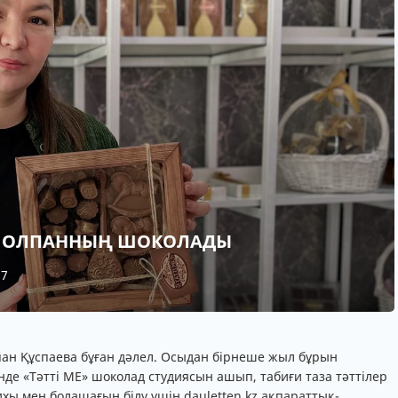
: ШОЛПАННЫҢ ШОКОЛАДЫ
37
ан Құспаева бұған дәлел. Осыдан бірнеше жыл бұрын
нде «Тәтті МЕ» шоколад студиясын ашып, табиғи таза тәттілер
ихы мен болашағын білу үшін dauletten.kz ақпараттық-