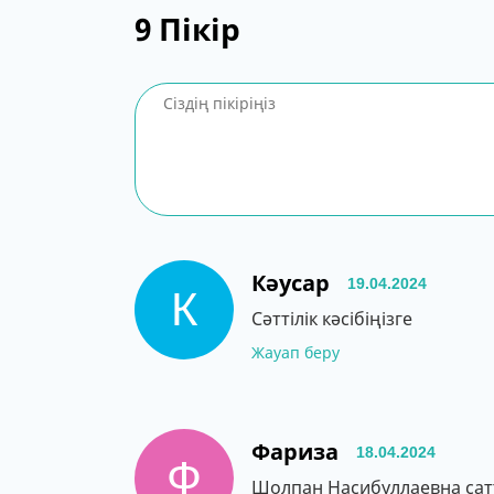
9
Пікір
Кәусар
19.04.2024
К
Сәттілік кәсібіңізге
Жауап беру
Фариза
18.04.2024
Ф
Шолпан Насибуллаевна сат