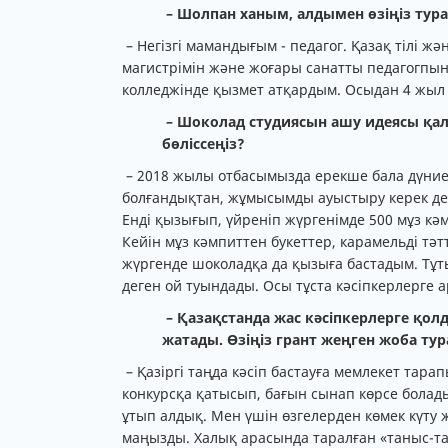
– Шолпан ханым, алдымен өзіңіз тур
– Негізгі мамандығым - педагог. Қазақ тілі 
магистрімін және жоғары санатты педагогпы
колледжінде қызмет атқардым. Осыдан 4 жыл б
– Шоколад студиясын ашу идеясы қал
бөліссеңіз?
– 2018 жылы отбасымызда ерекше бала дүниеге
болғандықтан, жұмысымды ауыстыру керек деге
Енді қызығып, үйреніп жүргенімде 500 мұз кәм
Кейін мұз кәмпиттен букеттер, карамельді тә
жүргенде шоколадқа да қызыға бастадым. Тұты
деген ой туындады. Осы тұста кәсіпкерлерге 
– Қазақстанда жас кәсіпкерлерге қо
жатады. Өзіңіз грант жеңген жоба 
– Қазіргі таңда кәсіп бастауға мемлекет тара
конкурсқа қатысып, бағын сынап көрсе болад
ұтып алдық. Мен үшін өзгелерден көмек күту ж
маңызды. Халық арасында таралған «таныс-там