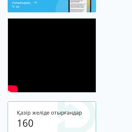
толығырақ
308
Қазір желіде отырғандар
161