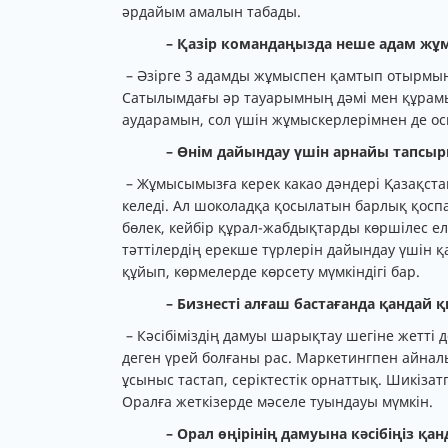
әрдайым амалын табады.
– Қазір командаңызда неше адам жұм
– Әзірге 3 адамды жұмыспен қамтып отырмын.
Сатылымдағы әр тауарымның дәмі мен құрамын
аударамын, сол үшін жұмыскерлерімнен де о
– Өнім дайындау үшін арнайы тапсыр
– Жұмысымызға керек какао дәндері Қазақстан
келеді. Ал шоколадқа қосылатын барлық қосп
бөлек, кейбір құрал-жабдықтарды көршілес 
тәттілердің ерекше түрлерін дайындау үшін қ
құйып, көрмелерде көрсету мүмкіндігі бар.
– Бизнесті алғаш бастағанда қандай
– Кәсібіміздің дамуы шарықтау шегіне жетті
деген үрей болғаны рас. Маркетингпен айналы
ұсыныс тастап, серіктестік орнаттық. Шикіза
Оралға жеткізерде мәселе туындауы мүмкін.
– Орал өңірінің дамуына кәсібіңіз қ