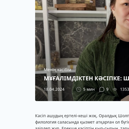
Менің кәсібім
МҰҒАЛІМДІКТЕН КӘСІПКЕ
18.04.2024
5 мин
9
135
Кәсіп ашудың ертелі-кеші жоқ. Оралдық Шолп
филология саласында қызмет атқарған ол бүгі
әзірлеп жүр. Ерекше кәсіптің қыр-сырын, тар