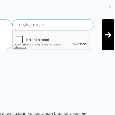
тилик сиздин қолыңыздан барлығы келеди