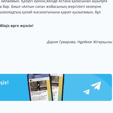
 ойлаймын. Қазіргі күннің өзінде Астана қаласынан ашылуға
 бар. Биыл «Алтын сапа» жобасының жергілікті кезеңіне
 шоколадтың қалай жасалатынына қарап қызығамын, бұл
біңіз өрге жүзсін!
Дария Гумарова, Нұрбике Жігерқызы
ңіз!