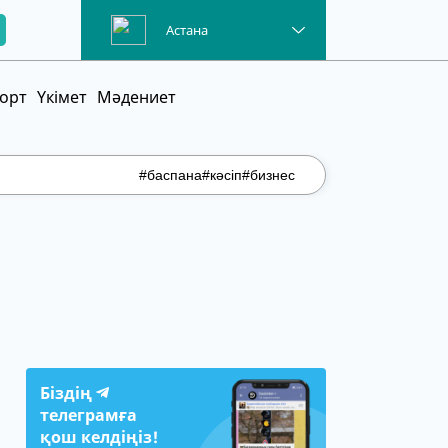
Астана
орт
Үкімет
Мәдениет
#баспана
#кәсіп
#бизнес
Біздің
телеграмға
қош келдіңіз!