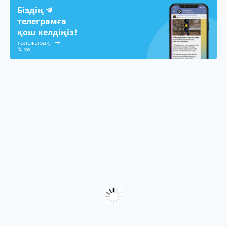
Біздің
телеграмға
қош келдіңіз!
толығырақ
308