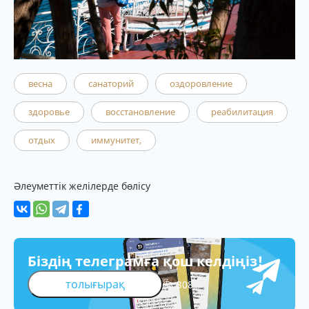
весна
санаторий
оздоровление
здоровье
восстановление
реабилитация
отдых
иммунитет,
Әлеуметтік желілерде бөлісу
Біздің телеграмға қош келдіңіз!
толығырақ
308