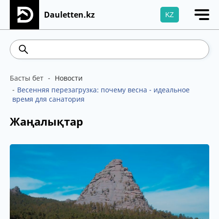
Dauletten.kz
KZ
Сіздің өтінішіңіз сәтті жіберілді, Рақмет!
541.64
5.71
Brent
100.41
WTI
95.99
469.9
Басты бет
Новости
Весенняя перезагрузка: почему весна - идеальное
время для санатория
Жаңалықтар