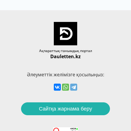
Ақпараттық-танымдық портал
Dauletten.kz
Әлеуметтік желімізге қосылыңыз:
Сайтқа жарнама беру