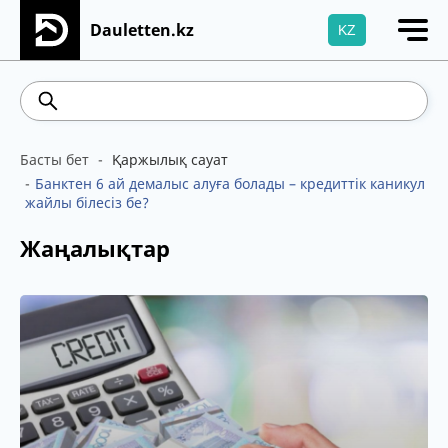
Dauletten.kz
KZ
Сіздің өтінішіңіз сәтті жіберілді, Рақмет!
469.93
541.64
5.71
Brent
100.41
WTI
Басты бет
Қаржылық сауат
Банктен 6 ай демалыс алуға болады – кредиттік каникул
жайлы білесіз бе?
Жаңалықтар