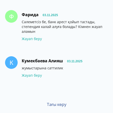
Фарида
Ф
03.11.2025
Сәлеметсіз бе, банк арест қойып тастады,
степендия калай алуға болады? Кімнен жауап
аламын
Жауап беру
Кумекбаева Алияш
К
03.11.2025
жумыстарына саттилик
Жауап беру
Тағы көру