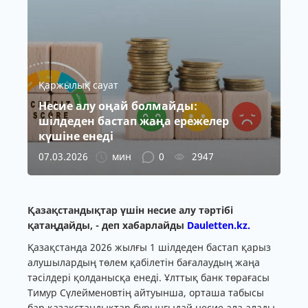
Қаржылық сауат
Несие алу оңай болмайды:
шілдеден бастап жаңа ережелер
күшіне енеді
07.03.2026
мин
0
2947
Қазақстандықтар үшін несие алу тәртібі
қатаңдайды, - деп хабарлайды
Dauletten.kz.
Қазақстанда 2026 жылғы 1 шілдеден бастап қарыз
алушылардың төлем қабілетін бағалаудың жаңа
тәсілдері қолданысқа енеді. Ұлттық банк төрағасы
Тимур Сүлейменовтің айтуынша, орташа табысы
бар қазақстандықтар бұрынғыдай несие ала алады,