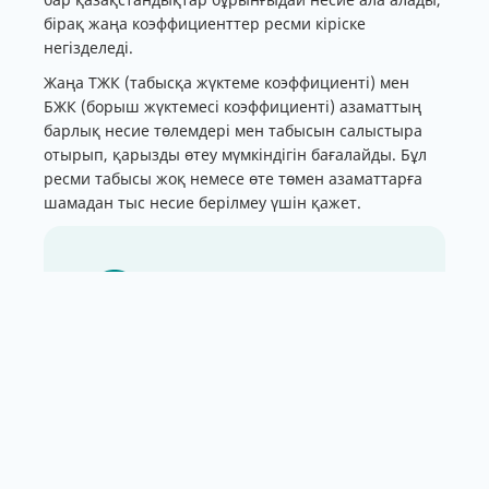
бірақ жаңа коэффициенттер ресми кіріске
негізделеді.
Жаңа ТЖК (табысқа жүктеме коэффициенті) мен
БЖК (борыш жүктемесі коэффициенті) азаматтың
барлық несие төлемдері мен табысын салыстыра
отырып, қарызды өтеу мүмкіндігін бағалайды. Бұл
ресми табысы жоқ немесе өте төмен азаматтарға
шамадан тыс несие берілмеу үшін қажет.
- Құжатқа тіркелген, МӘМС пен
зейнетақы аударымдары
жүргізілетін табыс болуы
маңызды. Сол кезде банктер
тұтынушылық, ипотекалық
немесе автонесиелерді беру
кезінде азаматтың тұрақты кірісі
бар екенін көріп, несие береді. Ал
қолма-қол табыс ресми