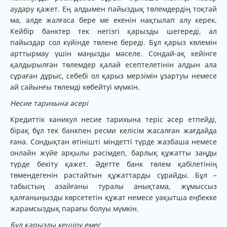
аудару қажет. Ең алдымен пайыздық төлемдердің тоқтай
ма, әлде жалғаса бере ме екенін нақтылап алу керек.
Кейбір банктер тек негізгі қарызды шегереді, ал
пайыздар сол күйінде төлене береді. Бұл қарыз көлемін
арттырмау үшін маңызды мәселе. Сондай-ақ кейінге
қалдырылған төлемдер қалай есептелетінін алдын ала
сұраған дұрыс, себебі ол қарыз мерзімін ұзартуы немесе
ай сайынғы төлемді көбейтуі мүмкін.
Несие тарихына әсері
Кредиттік каникул несие тарихына теріс әсер етпейді,
бірақ бұл тек банкпен ресми келісім жасалған жағдайда
ғана. Сондықтан өтінішті міндетті түрде жазбаша немесе
онлайн жүйе арқылы рәсімдеп, барлық құжатты заңды
түрде бекіту қажет. Әдетте банк төлем қабілетінің
төмендегенін растайтын құжаттарды сұрайды. Бұл –
табыстың азайғаны туралы анықтама, жұмыссыз
қалғаныңызды көрсететін құжат немесе уақытша еңбекке
жарамсыздық парағы болуы мүмкін.
Бұл қарызды кешіру емес