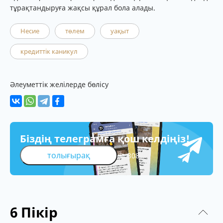
тұрақтандыруға жақсы құрал бола алады.
Несие
төлем
уақыт
кредиттік каникул
Әлеуметтік желілерде бөлісу
Біздің телеграмға қош келдіңіз!
толығырақ
308
6
Пікір