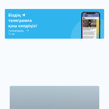
Біздің
телеграмға
қош келдіңіз!
толығырақ
308