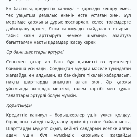
Ең бастысы, кредиттік каникул – қарызды кешіру емес,
тек уақытша демалыс екенін есте ұстаған жөн. Бұл
мерзімде қаржыны дұрыс жоспарлап, келесі төлемдерге
дайындалу қажет. Яғни каникулды пайдалана отырып,
табыс көзін арттыруға немесе шығынды азайтуға
бағытталған нақты қадамдар жасау керек.
Әр банк шарттары әртүрлі
Сонымен қатар әр банк бұл қызметті өз ережелері
бойынша ұсынады. Сондықтан мұндай мәселе туындаған
жағдайда, ең алдымен, өз банкіңізге тікелей хабарласып,
нақты шарттарды анықтап алған жөн. Әр қаржы
ұйымында жеңілдік мерзімі, төлем тәртібі мен құжат
талаптары әртүрлі болуы мүмкін.
Қорытынды
Кредиттік каникул – борышкерлер үшін үлкен қолдау,
бірақ оны тиімді пайдалану әркімнің өзіне байланысты.
Шарттарды мұқият оқып, кейінгі салдарын есепке алған
адам үшін бұл мүмкіндік қаржылық жағдайды