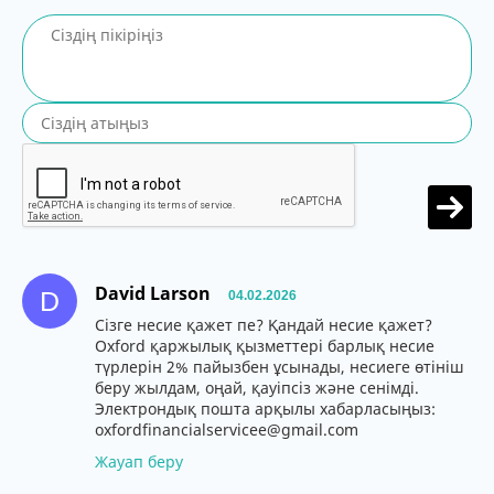
David Larson
D
04.02.2026
Сізге несие қажет пе? Қандай несие қажет?
Oxford қаржылық қызметтері барлық несие
түрлерін 2% пайызбен ұсынады, несиеге өтініш
беру жылдам, оңай, қауіпсіз және сенімді.
Электрондық пошта арқылы хабарласыңыз:
oxfordfinancialservicee@gmail.com
Жауап беру