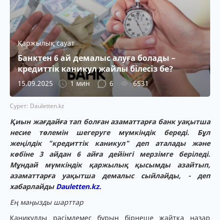
Қаржылық сауат
Банктен 6 ай демалыс алуға болады –
кредиттік каникул жайлы білесіз бе?
15.09.2025
1 мин
6
6531
Сурет: Dauletten.kz
Қиын жағдайға тап болған азаматтарға банк уақытша
несие төлемін шегеруге мүмкіндік береді. Бұл
жеңілдік "кредиттік каникул" деп аталады және
көбіне 3 айдан 6 айға дейінгі мерзімге беріледі.
Мұндай мүмкіндік қаржылық қысымды азайтып,
азаматтарға уақытша демалыс сыйлайды, - деп
хабарлайды
Dauletten.kz.
Ең маңызды шарттар
Каникулды рәсімдемес бұрын бірнеше жайтқа назар