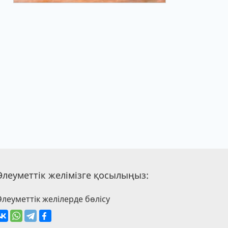
Әлеуметтік желімізге қосылыңыз:
Әлеуметтік желілерде бөлісу