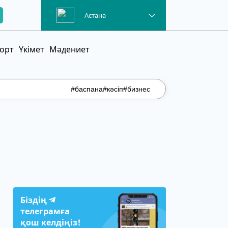
Астана
орт
Үкімет
Мәдениет
#баспана
#кәсіп
#бизнес
Біздің
телеграмға
қош келдіңіз!