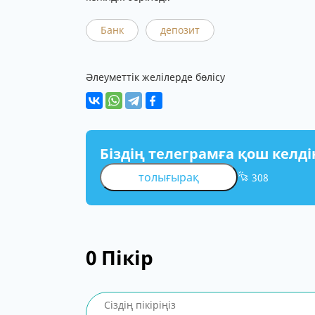
Банк
депозит
Әлеуметтік желілерде бөлісу
Біздің телеграмға қош келді
толығырақ
308
0
Пікір