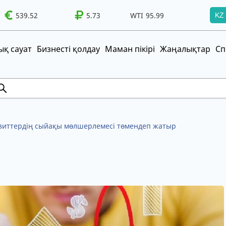
539.52
WTI
95.99
Brent
5.73
100.41
WTI
95.99
Brent
100.41
KZ
т!
UZS
TRY
қ сауат
Бизнесті қолдау
Маман пікірі
Жаңалықтар
Сп
зиттердің сыйақы мөлшерлемесі төмендеп жатыр