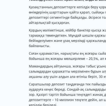
Қазақстанның депозиттерге кепілдік беру қо
өнімдерінің шарттарын қайта қарап, сыйақы 
депозиттері сегментінде байқалды. Әсіресе 
айтарлықтай қысқарған.
Қордың мәліметінше, кейбір банктер қысқа ж
тармаққа төмендеткен. Мұндай шешім қаржы
бейімделуімен және ұзақ мерзімді қаржыла
байланысты.
Соған қарамастан, нарықтағы ең жоғары сыйа
бойынша ең жоғары мөлшерлеме – 20,5%, ал м
Мамандардың айтуынша, жоғары табыс ұсынат
салымдардан қаражатты мерзімінен бұрын алу
ақшаны алу үшін алдын ала өтініш беріп, 30 кү
Сарапшылар депозит таңдағанда тек пайыздық 
аударуға кеңес береді. Сондай-ақ салымдарды
зор. Қазіргі тәртіп бойынша теңгедегі жинақ д
депозиттерге – 10 миллион теңгеге дейін, ал
кепілдік беріледі.