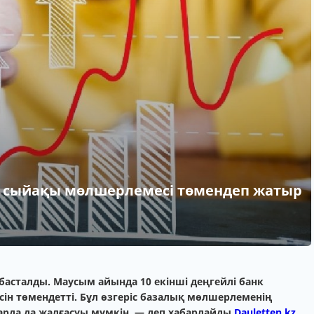
ң сыйақы мөлшерлемесі төмендеп жатыр
басталды. Маусым айында 10 екінші деңгейлі банк
н төмендетті. Бұл өзгеріс базалық мөлшерлеменің
арда да жалғасуы мүмкін, — деп хабарлайды
Dauletten.kz.