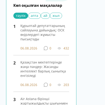
Көп оқылған мақалалар
тәулік
апта
ай
жыл
1
Құрылтай депутаттарының
сайлауына дайындық: ОСК
өңірлердегі жұмысты
пысықтады
06.08.2026
0
432
2
Қазақстан мектептерінде
жаңа пәндер: Жасанды
интеллект барлық сыныпқа
енгізіледі
06.08.2026
0
203
3
Air Astana бірінші
жартыжылдықты шығынмен