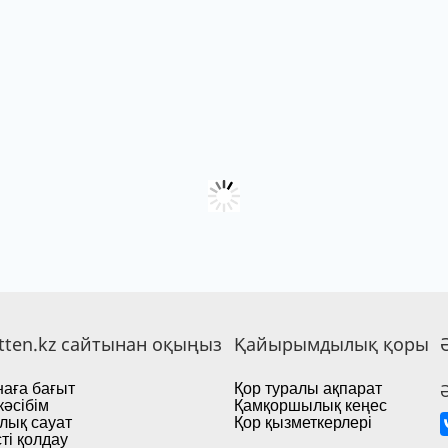
tten.kz сайтынан оқыңыз
Қайырымдылық қоры
аға бағыт
Қор туралы ақпарат
кәсібім
Қамқоршылық кеңес
лық сауат
Қор қызметкерлері
ті қолдау