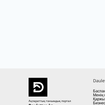
Daule
Баспан
Менің 
Қаржы
Ақпараттық-танымдық портал
Бизнес