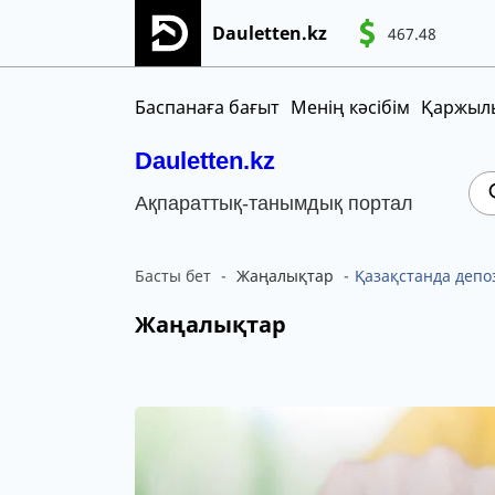
Dauletten.kz
467.48
Сіздің өтінішіңіз сәтті жіберілді, Рақме
CNY
MNT
KGS
Баспанаға бағыт
Менің кәсібім
Қаржылы
Dauletten.kz
Ақпараттық-танымдық портал
Басты бет
Жаңалықтар
Қазақстанда депо
Жаңалықтар