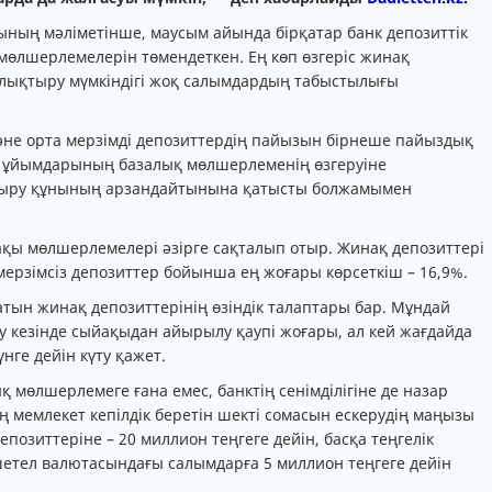
рының мәліметінше, маусым айында бірқатар банк депозиттік
мөлшерлемелерін төмендеткен. Ең көп өзгеріс жинақ
толықтыру мүмкіндігі жоқ салымдардың табыстылығы
әне орта мерзімді депозиттердің пайызын бірнеше пайыздық
 ұйымдарының базалық мөлшерлеменің өзгеруіне
ндыру құнының арзандайтынына қатысты болжамымен
қы мөлшерлемелері әзірге сақталып отыр. Жинақ депозиттері
ерзімсіз депозиттер бойынша ең жоғары көрсеткіш – 16,9%.
ын жинақ депозиттерінің өзіндік талаптары бар. Мұндай
 кезінде сыйақыдан айырылу қаупі жоғары, ал кей жағдайда
нге дейін күту қажет.
мөлшерлемеге ғана емес, банктің сенімділігіне де назар
ң мемлекет кепілдік беретін шекті сомасын ескерудің маңызы
епозиттеріне – 20 миллион теңгеге дейін, басқа теңгелік
 шетел валютасындағы салымдарға 5 миллион теңгеге дейін