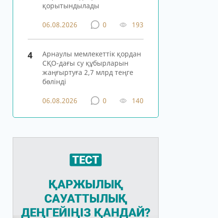
қорытындылады
06.08.2026
0
193
4
Арнаулы мемлекеттік қордан
СҚО-дағы су құбырларын
жаңғыртуға 2,7 млрд теңге
бөлінді
06.08.2026
0
140