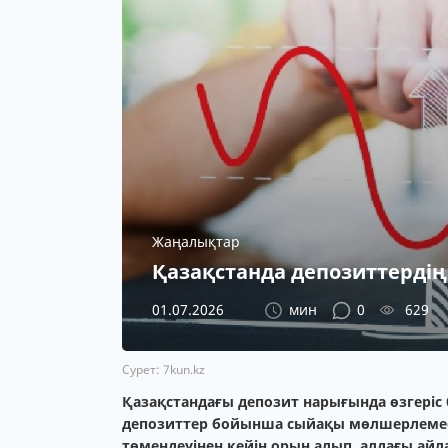
Жаңалықтар
Қазақстанда депозиттерді
01.07.2026
мин
0
629
Сурет: 7kun.kz
Қазақстандағы депозит нарығында өзгеріс 
депозиттер бойынша сыйақы мөлшерлемесі
төмендеуінен кейін орын алып, алдағы айл