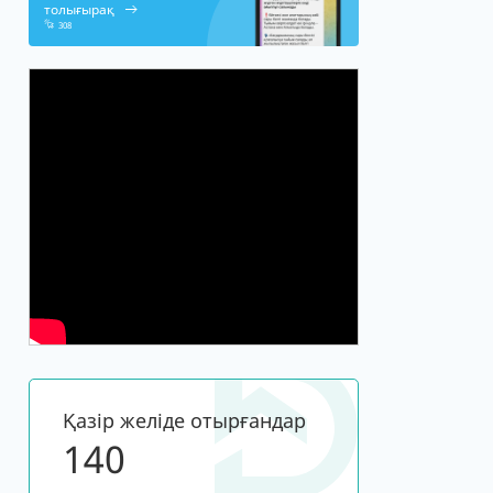
толығырақ
308
Қазір желіде отырғандар
140