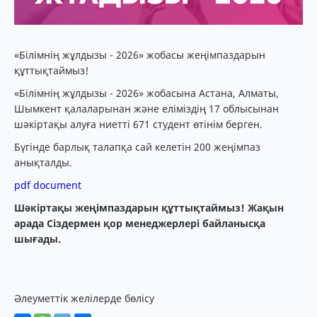
«Білімнің жұлдызы - 2026» жобасы жеңімпаздарын
құттықтаймыз!
«Білімнің жұлдызы - 2026» жобасына Астана, Алматы,
Шымкент қалаларынан және еліміздің 17 облысынан
шәкіртақы алуға ниетті 671 студент өтінім берген.
Бүгінде барлық талапқа сай келетін 200 жеңімпаз
анықталды.
pdf document
Шәкіртақы жеңімпаздарын құттықтаймыз! Жақын
арада Сіздермен қор менеджерлері байланысқа
шығады.
Әлеуметтік желілерде бөлісу