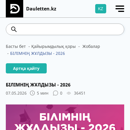
Dauletten.kz
KZ
Сіздің өтінішіңіз сәтті жіберілді, Рақмет!
541.64
5.71
Brent
100.41
WTI
95.99
4
Басты бет
Қайырымдылық қоры
Жобалар
БІЛІМНІҢ ЖҰЛДЫЗЫ - 2026
Артқа қайту
БІЛІМНІҢ ЖҰЛДЫЗЫ - 2026
07.05.2026
5 мин
0
36451