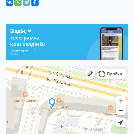
Біздің
телеграмға
қош келдіңіз!
толығырақ
308