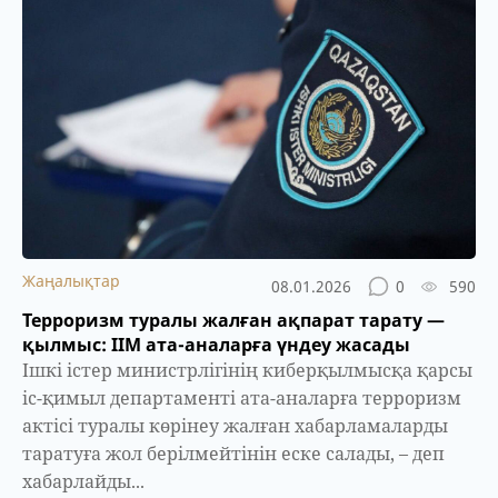
Жаңалықтар
08.01.2026
0
590
Терроризм туралы жалған ақпарат тарату —
қылмыс: ІІМ ата-аналарға үндеу жасады
Ішкі істер министрлігінің киберқылмысқа қарсы
іс-қимыл департаменті ата-аналарға терроризм
актісі туралы көрінеу жалған хабарламаларды
таратуға жол берілмейтінін еске салады, – деп
хабарлайды...