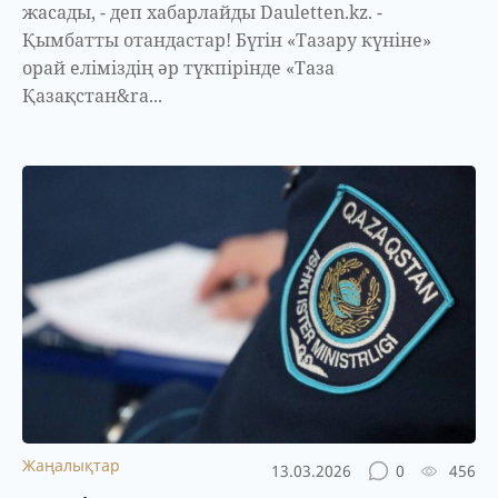
жасады, - деп хабарлайды Dauletten.kz. -
Қымбатты отандастар! Бүгін «Тазару күніне»
орай еліміздің әр түкпірінде «Таза
Қазақстан&ra...
Жаңалықтар
13.03.2026
0
456