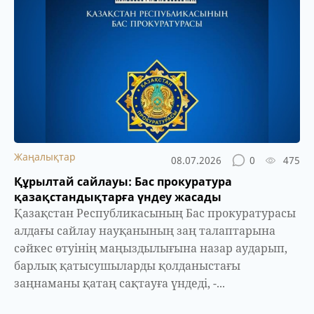
Жаңалықтар
08.07.2026
0
475
Құрылтай сайлауы: Бас прокуратура
қазақстандықтарға үндеу жасады
Қазақстан Республикасының Бас прокуратурасы
алдағы сайлау науқанының заң талаптарына
сәйкес өтуінің маңыздылығына назар аударып,
барлық қатысушыларды қолданыстағы
заңнаманы қатаң сақтауға үндеді, -...