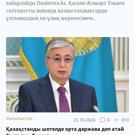
хабарлайды Dauletten.kz. Қасым-Жомарт Тоқаев
салтанатты жиында қазақстандықтарды
ұлтымыздың ең ұлық мерекесімен...
Жаңалықтар
23.10.2024
0
810
Қазақстанды шетелде орта держава деп атай