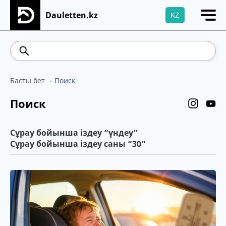
Dauletten.kz
KZ
Сіздің өтінішіңіз сәтті жіберілді, Рақмет!
3
541.64
5.71
Brent
100.41
WTI
95.99
Басты бет
Поиск
Поиск
Сұрау бойынша іздеу “үндеу”
Сұрау бойынша іздеу саны “30”