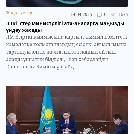
Жаңалықтар
14.04.2025
0
1625
Ішкі істер министрлігі ата-аналарға маңызды
үндеу жасады
ІІМ Есірткі қылмысына қарсы іс-қимыл комитеті
кәмелетке толмағандардың есірткі айналымына
тартылуы әлі де жалғасып жатқанын айтып,
алаңдаушылық білдірді, - деп хабарлайды
Dauletten.kz.Биылғы үш айд...