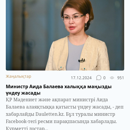
Жаңалықтар
17.12.2024
0
951
Министр Аида Балаева халыққа маңызды
үндеу жасады
ҚР Мәдениет және ақпарат министрі Аида
Балаева алаяқтыққа қатысты үндеу жасады, - деп
хабарлайды Dauletten.kz. Бұл туралы министр
Facebook-тегі ресми парақшасында хабарлады.
Құрметті достар...