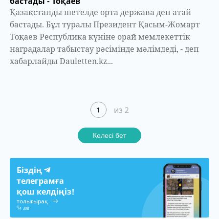
бастады - Тоқаев
Қазақстанды шетелде орта держава деп атай
бастады. Бұл туралы Президент Қасым-Жомарт
Тоқаев Республика күніне орай мемлекеттік
наградалар табыстау рәсімінде мәлімдеді, - деп
хабарлайды Dauletten.kz...
из 2
1
Келесі бет
Біздің
телеграмға
қош келдіңіз!
толығырақ
308