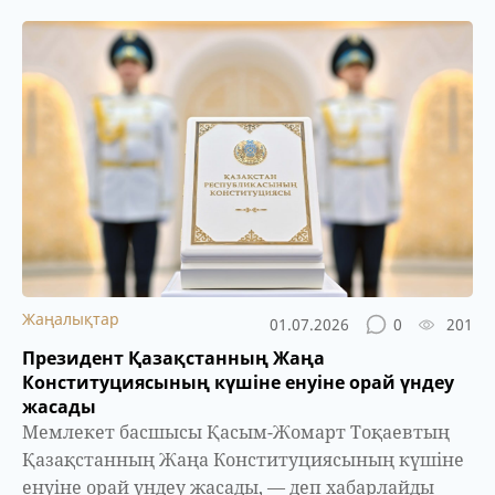
Жаңалықтар
01.07.2026
0
201
Президент Қазақстанның Жаңа
Конституциясының күшіне енуіне орай үндеу
жасады
Мемлекет басшысы Қасым-Жомарт Тоқаевтың
Қазақстанның Жаңа Конституциясының күшіне
енуіне орай үндеу жасады, — деп хабарлайды