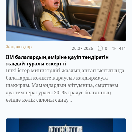
Жаңалықтар
20.07.2026
0
411
ІІМ балалардың өміріне қауіп төндіретін
жағдай туралы ескертті
Ішкі істер министрлігі жаздың аптап ыстығында
балаларды көлікте қараусыз қалдырмауға
шақырды. Мамандардың айтуынша, сырттағы
ауа температурасы 30–35 градус болғанның
өзінде көлік салоны санау...