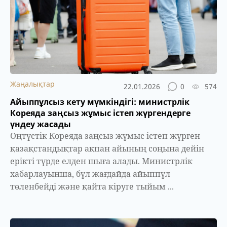
Жаңалықтар
22.01.2026
0
574
Айыппұлсыз кету мүмкіндігі: министрлік
Кореяда заңсыз жұмыс істеп жүргендерге
үндеу жасады
Оңтүстік Кореяда заңсыз жұмыс істеп жүрген
қазақстандықтар ақпан айының соңына дейін
ерікті түрде елден шыға алады. Министрлік
хабарлауынша, бұл жағдайда айыппұл
төленбейді және қайта кіруге тыйым ...