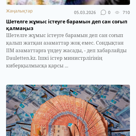
Жаңалықтар
05.03.2026
0
710
Шетелге жұмыс істеуге барамын деп сан соғып
қалмаңыз
Шетелге жұмыс істеуге барамын деп сан соғып
қалып жатқан азаматтар жоқ емес. Сондықтан
ІІМ азаматтарға үндеу жасады, - деп хабарлайды
Dauletten.kz. Ішкі істер министрлігінің
киберқылмысқа қарсы ...