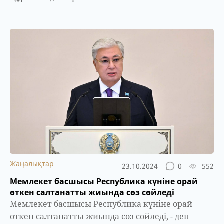
Жаңалықтар
23.10.2024
0
552
Мемлекет басшысы Республика күніне орай
өткен салтанатты жиында сөз сөйледі
Мемлекет басшысы Республика күніне орай
өткен салтанатты жиында сөз сөйледі, - деп