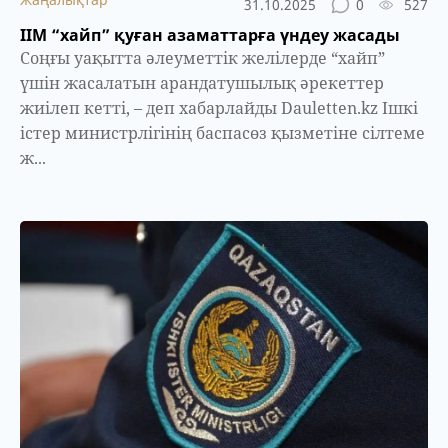
31.10.2025
0
527
ІІМ “хайп” қуған азаматтарға үндеу жасады
Соңғы уақытта әлеуметтік желілерде “хайп”
үшін жасалатын арандатушылық әрекеттер
жиілеп кетті, – деп хабарлайды Dauletten.kz Ішкі
істер министрлігінің баспасөз қызметіне сілтеме
ж...