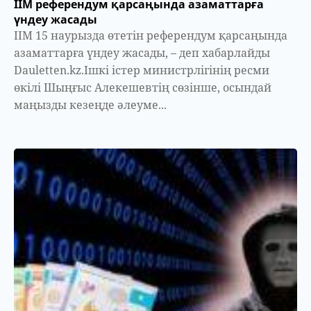
ІІМ референдум қарсаңында азаматтарға
үндеу жасады
ІІМ 15 наурызда өтетін референдум қарсаңында
азаматтарға үндеу жасады, – деп хабарлайды
Dauletten.kz.Ішкі істер министрлігінің ресми
өкілі Шыңғыс Алекешевтің сөзінше, осындай
маңызды кезеңде әлеуме...