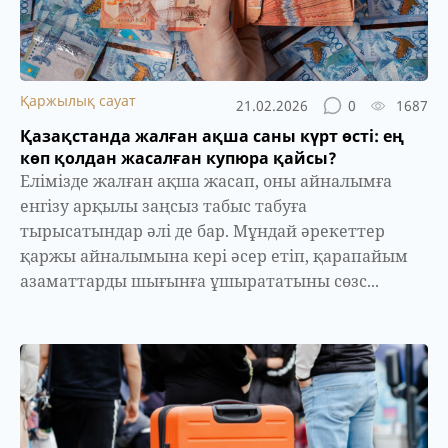
Қаржылық сауат
21.02.2026
0
1687
Қазақстанда жалған ақша саны күрт өсті: ең
көп қолдан жасалған купюра қайсы?
Елімізде жалған ақша жасап, оны айналымға
енгізу арқылы заңсыз табыс табуға
тырысатындар әлі де бар. Мұндай әрекеттер
қаржы айналымына кері әсер етіп, қарапайым
азаматтарды шығынға ұшырататыны сөзс...