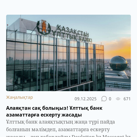
Жаңалықтар
09.12.2025
0
671
Алаяқтан сақ болыңыз! Ұлттық банк
азаматтарға ескерту жасады
Ұлттық банк алаяқтықтың жаңа түрі пайда
болғанын мәлімдеп, азаматтарға ескерту