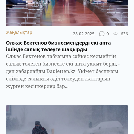
Жаңалықтар
28.02.2025
0
636
Олжас Бектенов бизнесмендерді екі апта
ішінде салық төлеуге шақырды
Олжас Бектенов табысына сәйкес келмейтін
салық төлеген бизнеске екі апта уақыт берді, -
деп хабарлайды Dauletten.kz. Үкімет басшысы
елімізде салықты әділ төлеуден жалтарып
жүрген кәсіпкерлер бар...