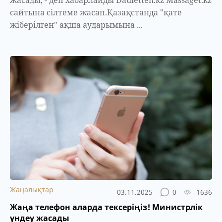
жасады, - деп хабарлайды Dauletten.kz Massaget.kz
сайтына сілтеме жасап.Қазақстанда "қате
жіберілген" ақша аударымына ...
Жаңалықтар
03.11.2025
0
1636
Жаңа телефон аларда тексеріңіз! Министрлік
үндеу жасады