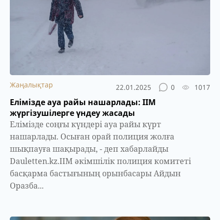
Жаңалықтар
22.01.2025
0
1017
Елімізде ауа райы нашарлады: ІІМ
жүргізушілерге үндеу жасады
Елімізде соңғы күндері ауа райы күрт
нашарлады. Осыған орай полиция жолға
шықпауға шақырады, - деп хабарлайды
Dauletten.kz.ІІМ әкімшілік полиция комитеті
басқарма бастығының орынбасары Айдын
Оразба...