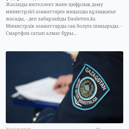
Жасанды интеллект және цифрлық даму
министрлігі азаматтарға маңызды құлаққағыс
жасады, - деп хабарлайды Dauletten.kz.
Министрлік азаматтарды сақ болуға шақырады. -
Смартфон сатып алмас бұры...
Жаңалықтар