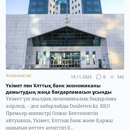
Жаңалықтар
19.11.2025
0
542
Үкімет пен Ұлттық банк экономиканы
дамытудың жаңа бағдарламасын ұсынды
Үкімет үш жылдық экономикалық бағдарлама
әзірледі, – деп хабарлайды Dauletten.kz. БҚО
Премьер-министрі Олжас Бектеновтің
айтуынша, Үкімет, Ұлттық банк және Қаржы
нарығын реттеу агенттігі б...