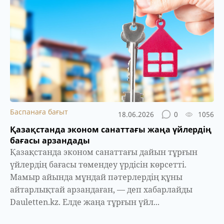
Баспанаға бағыт
18.06.2026
0
1056
Қазақстанда эконом санаттағы жаңа үйлердің
бағасы арзандады
Қазақстанда эконом санаттағы дайын тұрғын
үйлердің бағасы төмендеу үрдісін көрсетті.
Мамыр айында мұндай пәтерлердің құны
айтарлықтай арзандаған, — деп хабарлайды
Dauletten.kz. Елде жаңа тұрғын үйл...