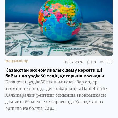
Жаңалықтар
19.02.2026
0
503
Қазақстан экономикалық даму көрсеткіші
бойынша үздік 50 елдің қатарына қосылды
Қазақстан үздік 50 экономикасы бар елдер
тізімінен көрінді, - деп хабарлайды Dauletten.kz.
Халықаралық рейтинг бойынша экономикасы
дамыған 50 мемлекет арасында Қазақстан өз
орнына ие болды. Сар...