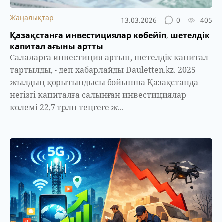
Жаңалықтар
13.03.2026
0
405
Қазақстанға инвестициялар көбейіп, шетелдік
капитал ағыны артты
Салаларға инвестиция артып, шетелдік капитал
тартылды, - деп хабарлайды Dauletten.kz. 2025
жылдың қорытындысы бойынша Қазақстанда
негізгі капиталға салынған инвестициялар
көлемі 22,7 трлн теңгеге ж...