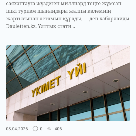
саяхаттауға жүздеген миллиард теңге жұмсап,
ішкі туризм шығындары жалпы көлемнің
жартысынан астамын құрады, — деп хабарлайды
Dauletten.kz. Ұлттық стати...
08.04.2026
0
406