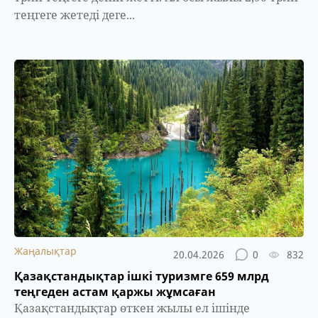
теңгеге жетеді деге...
Жаңалықтар
20.04.2026
0
832
Қазақстандықтар ішкі туризмге 659 млрд
теңгеден астам қаржы жұмсаған
Қазақстандықтар өткен жылы ел ішінде