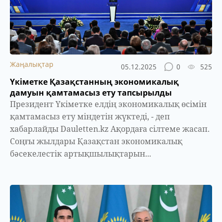
Жаңалықтар
05.12.2025
0
525
Үкіметке Қазақстанның экономикалық
дамуын қамтамасыз ету тапсырылды
Президент Үкіметке елдің экономикалық өсімін
қамтамасыз ету міндетін жүктеді, - деп
хабарлайды Dauletten.kz Ақордаға сілтеме жасап.
Соңғы жылдары Қазақстан экономикалық
бәсекелестік артықшылықтарын...