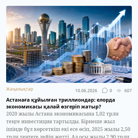
Жаңалықтар
10.06.2026
0
607
Астанаға құйылған триллиондар: елорда
экономикасы қалай өзгеріп жатыр?
2020 жылы Астана экономикасына 1,02 трлн
теңге инвестиция тартылды. Бірнеше жыл
ішінде бұл көрсеткіш екі есе өсіп, 2025 жылы 2,50
трлн теңгеге дейін жетті. Ал осы жылы 2,90 трлн