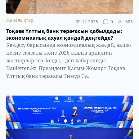
Жаңалықтар
09.12.2025
0
605
Тоқаев Ұлттық банк төрағасын қабылдады:
экономикалық ахуал қандай деңгейде?
Кездесу барысында экономикалық жағдай, ақша-
несие саясаты және 2026 жылға арналған
жоспарлар сөз болды, - деп хабарлайды
Dauletten.kz. Президент Қасым-Жомарт Тоқаев
Ұлттық банк төрағасы Тимур Сү...