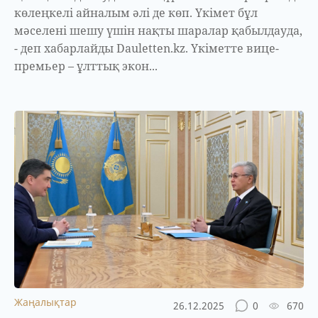
көлеңкелі айналым әлі де көп. Үкімет бұл
мәселені шешу үшін нақты шаралар қабылдауда,
- деп хабарлайды Dauletten.kz. Үкіметте вице-
премьер – ұлттық экон...
Жаңалықтар
26.12.2025
0
670