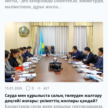
айтты, - деп хабарлайды Dauletten.kz. Министрдің
мәліметінше, дұрыс жоспа...
15.01.2026
0
427
Сауда мен құрылыста салық төлеуден жалтару
деңгейі жоғары: үкіметтің жоспары қандай?
Қазақстанда сауда және құрылыс секторларында