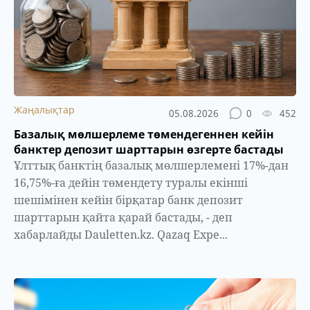
Жаңалықтар
05.08.2026
0
452
Базалық мөлшерлеме төмендегеннен кейін
банктер депозит шарттарын өзгерте бастады
Ұлттық банктің базалық мөлшерлемені 17%-дан
16,75%-ға дейін төмендету туралы екінші
шешімінен кейін бірқатар банк депозит
шарттарын қайта қарай бастады, - деп
хабарлайды Dauletten.kz. Qazaq Expe...