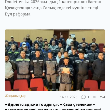
Dauletten.kz. 2026 жылдың 1 қаңтарынан бастап
Қазақстанда жаңа Салық кодексі күшіне енеді.
Бұл реформа...
Жаңалықтар
14.11.2025
1
754
«Әділетсіздікке тойдық»: «Қазақтелеком»
қызметкерлері жалақыны көтеруді талап етті