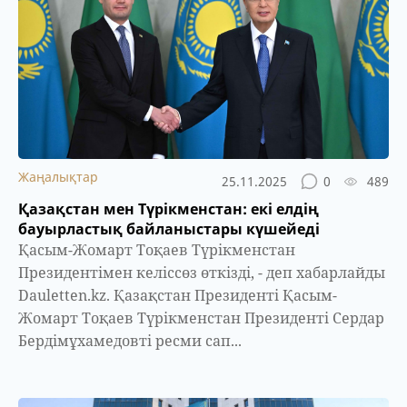
Жаңалықтар
25.11.2025
0
489
Қазақстан мен Түрікменстан: екі елдің
бауырластық байланыстары күшейеді
Қасым-Жомарт Тоқаев Түрікменстан
Президентімен келіссөз өткізді, - деп хабарлайды
Dauletten.kz. Қазақстан Президенті Қасым-
Жомарт Тоқаев Түрікменстан Президенті Сердар
Бердімұхамедовті ресми сап...