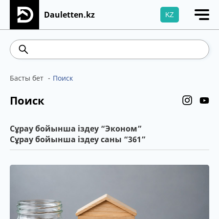
Dauletten.kz
KZ
Сіздің өтінішіңіз сәтті жіберілді, Рақмет!
469.93
541.64
5.71
Brent
100.41
WTI
95.99
Басты бет
Поиск
Поиск
Сұрау бойынша іздеу “Эконом”
Сұрау бойынша іздеу саны “361”