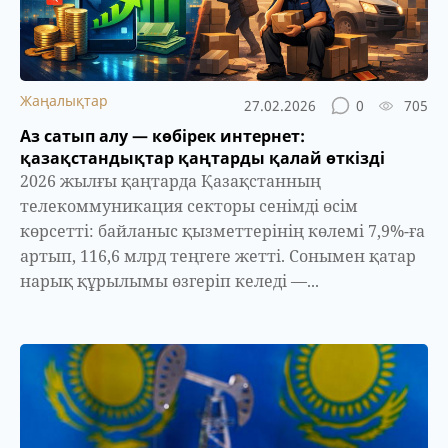
Жаңалықтар
27.02.2026
0
705
Аз сатып алу — көбірек интернет:
қазақстандықтар қаңтарды қалай өткізді
2026 жылғы қаңтарда Қазақстанның
телекоммуникация секторы сенімді өсім
көрсетті: байланыс қызметтерінің көлемі 7,9%-ға
артып, 116,6 млрд теңгеге жетті. Сонымен қатар
нарық құрылымы өзгеріп келеді —...