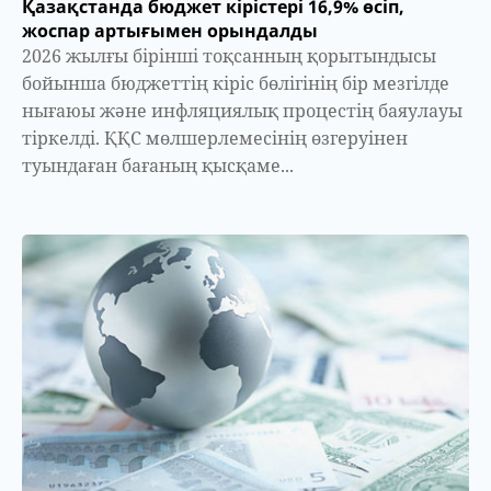
Қазақстанда бюджет кірістері 16,9% өсіп,
жоспар артығымен орындалды
2026 жылғы бірінші тоқсанның қорытындысы
бойынша бюджеттің кіріс бөлігінің бір мезгілде
нығаюы және инфляциялық процестің баяулауы
тіркелді. ҚҚС мөлшерлемесінің өзгеруінен
туындаған бағаның қысқаме...