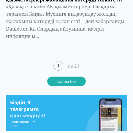
«Қазақтелеком» АҚ қызметкерлері басқарма
төрағасы Бағдат Мусинге видеоүндеу жолдап,
жалақыны көтеруді талап етті, - деп хабарлайды
Dauletten.kz. Олардың айтуынша, қазіргі
инфляция м...
из 21
1
Келесі бет
Біздің
телеграмға
қош келдіңіз!
толығырақ
308