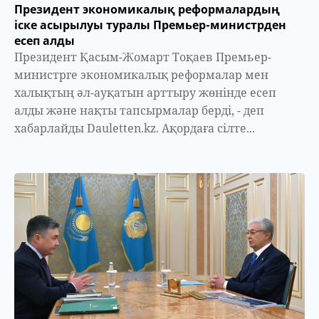
Президент экономикалық реформалардың
іске асырылуы туралы Премьер-министрден
есеп алды
Президент Қасым-Жомарт Тоқаев Премьер-
министрге экономикалық реформалар мен
халықтың әл-ауқатын арттыру жөнінде есеп
алды және нақты тапсырмалар берді, - деп
хабарлайды Dauletten.kz. Ақордаға сілте...