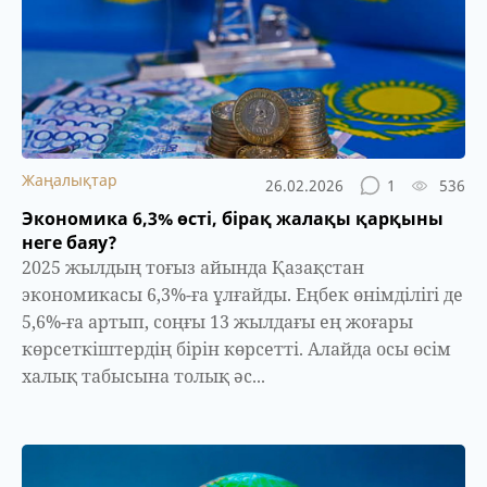
Жаңалықтар
26.02.2026
1
536
Экономика 6,3% өсті, бірақ жалақы қарқыны
неге баяу?
2025 жылдың тоғыз айында Қазақстан
экономикасы 6,3%-ға ұлғайды. Еңбек өнімділігі де
5,6%-ға артып, соңғы 13 жылдағы ең жоғары
көрсеткіштердің бірін көрсетті. Алайда осы өсім
халық табысына толық әс...